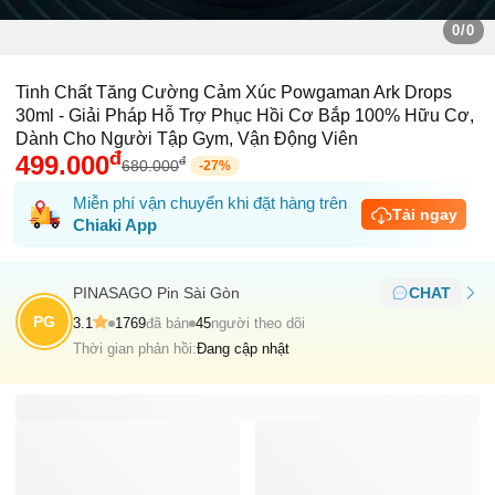
0/0
Tinh Chất Tăng Cường Cảm Xúc Powgaman Ark Drops
30ml - Giải Pháp Hỗ Trợ Phục Hồi Cơ Bắp 100% Hữu Cơ,
Dành Cho Người Tập Gym, Vận Động Viên
đ
499.000
đ
680.000
-
27
%
Miễn phí vận chuyển khi đặt hàng trên
Tải ngay
Chiaki App
PINASAGO Pin Sài Gòn
CHAT
PG
3.1
1769
đã bán
45
người theo dõi
Thời gian phản hồi:
Đang cập nhật