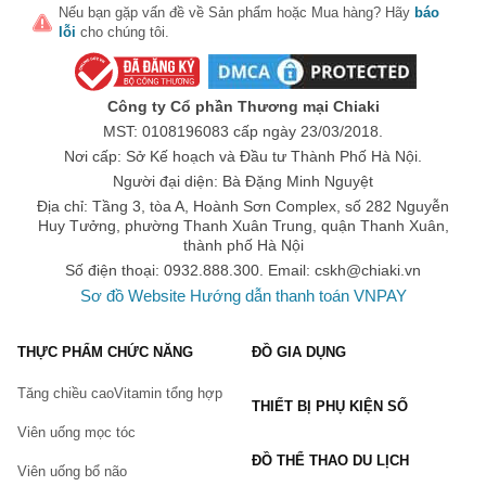
tuyệt vời dành cho người thân, bạn bè trong các dịp đặc biệt
Nếu bạn gặp vấn đề về
Sản phẩm
hoặc
Mua hàng
? Hãy
báo
lỗi
cho chúng tôi.
như
Valentine
,
sinh nhật
, hay
8/3
.
Đặt Hàng Ngay Hôm Nay!
Sản phẩm đang được phân phối chính hãng tại
Queen Snap
Công ty Cổ phần Thương mại Chiaki
Shop
. Đừng bỏ lỡ cơ hội trải nghiệm hiệu quả mà sản phẩm
MST: 0108196083 cấp ngày 23/03/2018.
mang lại. Hãy nhanh tay đặt hàng để cảm nhận sự khác biệt
Nơi cấp: Sở Kế hoạch và Đầu tư Thành Phố Hà Nội.
ngay hôm nay!
Người đại diện: Bà Đặng Minh Nguyệt
Địa chỉ: Tầng 3, tòa A, Hoành Sơn Complex, số 282 Nguyễn
Thực phẩm này không phải là thuốc, không có tác dụng thay
Huy Tưởng, phường Thanh Xuân Trung, quận Thanh Xuân,
thế thuốc chữa bệnh.
thành phố Hà Nội
Hiệu quả sử dụng tùy thuộc cơ địa từng người.
Số điện thoại: 0932.888.300. Email:
cskh@chiaki.vn
Sơ đồ Website
Hướng dẫn thanh toán VNPAY
THỰC PHẨM CHỨC NĂNG
ĐỒ GIA DỤNG
Tăng chiều cao
Vitamin tổng hợp
THIẾT BỊ PHỤ KIỆN SỐ
Viên uống mọc tóc
ĐỒ THỂ THAO DU LỊCH
Viên uống bổ não