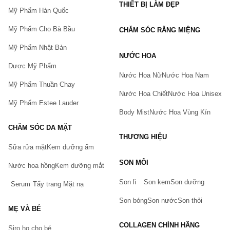
THIẾT BỊ LÀM ĐẸP
Mỹ Phẩm Hàn Quốc
Mỹ Phẩm Cho Bà Bầu
CHĂM SÓC RĂNG MIỆNG
Mỹ Phẩm Nhật Bản
NƯỚC HOA
Dược Mỹ Phẩm
Nước Hoa Nữ
Nước Hoa Nam
Mỹ Phẩm Thuần Chay
Nước Hoa Chiết
Nước Hoa Unisex
Mỹ Phẩm Estee Lauder
Body Mist
Nước Hoa Vùng Kín
CHĂM SÓC DA MẶT
THƯƠNG HIỆU
Sữa rửa mặt
Kem dưỡng ẩm
Bạn gặp vấn đề về sản phẩm hay mua hàng?
SON MÔI
Hãy báo lỗi cho chúng tôi. Hoặc gọi cho chúng tôi qua số
Nước hoa hồng
Kem dưỡng mắt
0911.888.300
Son lì
Son kem
Son dưỡng
Serum
Tẩy trang
Mặt nạ
Tên của bạn
(*)
Son bóng
Son nước
Son thỏi
MẸ VÀ BÉ
COLLAGEN CHÍNH HÃNG
Siro ho cho bé