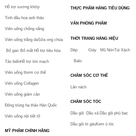
Hỗ trợ xương khớp
THỰC PHẨM HÀNG TIÊU DÙNG
Tinh dầu hoa anh thảo
VĂN PHÒNG PHẨM
Viên uống chống nắng
THỜI TRANG HÀNG HIỆU
Viên uống trắng da
Sữa ong chúa
Dép
Giày
Mũ Nón
Túi Xách
Bổ gan
Bổ mắt
Hỗ trợ tiêu hóa
Balo
Tảo biển
Hỗ trợ tim mạch
Viên uống thơm cơ thể
CHĂM SÓC CƠ THỂ
Viên uống Collagen
Lăn nách
Viên uống giảm cân
CHĂM SÓC TÓC
Đông trùng hạ thảo Hàn Quốc
Dầu gội
Dầu xả
Dầu gội phủ bạc
Viên uống nội tiết tố
Dầu gội trị gàu
Kem ủ tóc
MỸ PHẨM CHÍNH HÃNG