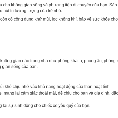
 yếu cho không gian sống và phương tiện di chuyển của bạn. S
u hút trí tưởng tượng của trẻ nhỏ.
còn có công dụng khử mùi, lọc không khí, bảo vệ sức khỏe cho 
ỳ không gian nào trong nhà như phòng khách, phòng ăn, phòng 
g gian sống của bạn.
Chào mừng khách hàng mới!
ùi khó chịu nhờ vào khả năng hoạt động của than hoạt tính.
e, mang lại cảm giác thoải mái, dễ chịu cho bạn và gia đình, đặc 
Tặng bạn mã làm quen
🎁 Đừng Bỏ Lỡ! 🎁
cho đơn hàng có giá trị từ
g lại sự sinh động cho chiếc xe yêu quý của bạn.
Mã Giảm Giá Dành Riêng Cho Bạn
Khi mua hàng trên
CHIAKI
Giảm ngay
-
cho bất kỳ đơn hàng nào.