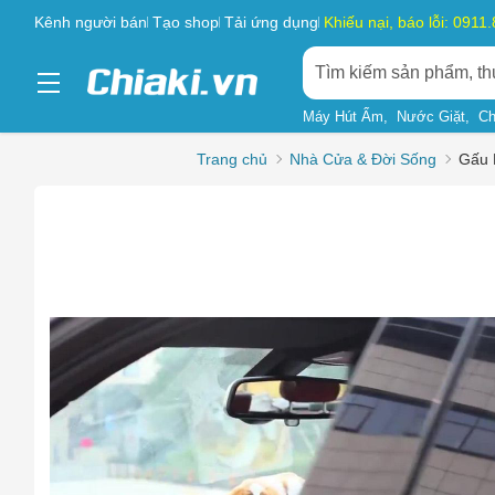
Kênh người bán
Tạo shop
Tải ứng dụng
Khiếu nại, báo lỗi: 0911
Máy Hút Ẩm
Nước Giặt
Ch
Trang chủ
Nhà Cửa & Đời Sống
Gấu 
Chọn l