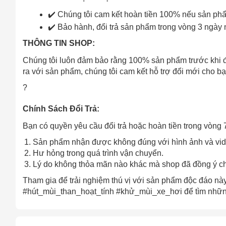
✔️ Chúng tôi cam kết hoàn tiền 100% nếu sản phẩ
✔️ Bảo hành, đổi trả sản phẩm trong vòng 3 ngày n
Cách
THÔNG TIN SHOP:
Sa
Tr
Chúng tôi luôn đảm bảo rằng 100% sản phẩm trước khi đ
m
ra với sản phẩm, chúng tôi cam kết hỗ trợ đổi mới cho bạ
?
Chính Sách Đổi Trả:
Bạn có quyền yêu cầu đổi trả hoặc hoàn tiền trong vòng 7
Sản phẩm nhận được không đúng với hình ảnh và vid
Hư hỏng trong quá trình vận chuyển.
Lý do không thỏa mãn nào khác mà shop đã đồng ý c
Tham gia để trải nghiệm thú vị với sản phẩm độc đáo n
#hút_mùi_than_hoạt_tính #khử_mùi_xe_hơi để tìm nhữn