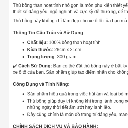
Thú bông than hoạt tính nhỏ gọn là món phụ kiện thiết
thiết kế đáng yêu, ngộ nghĩnh và cực kỳ dễ thương, để th
Thú bông này không chỉ làm đẹp cho xe ô tô của bạn mà 
Thông Tin Cấu Trúc và Sử Dụng:
Chất liệu:
100% bông than hoạt tính
Kích thước:
28cm x 21cm
Trọng lượng:
300 gram
✔️
Cách Sử Dụng:
Bạn có thể đặt thú bông này ở bất k
xe ô tô của bạn. Sản phẩm giúp tạo điểm nhấn cho khôn
Công Dụng và Tính Năng:
Sản phẩm hiệu quả trong việc hút ẩm và loại bỏ m
Thú bông giúp duy trì không khí trong lành trong x
những ngày thời tiết ẩm ướt hay lạnh lẽo.
Đây cũng chính là món đồ trang trí đáng yêu, man
CHÍNH SÁCH DỊCH VỤ VÀ BẢO HÀNH: