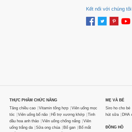
Kết nối với chúng tôi
THỰC PHẨM CHỨC NĂNG
MẸ VÀ BÉ
Tăng chiều cao
Vitamin tổng hợp
Viên uống mọc
Siro ho cho bé
tóc
Viên uống bổ não
Hỗ trợ xương khớp
Tinh
hút sữa
DHA c
dầu hoa anh thảo
Viên uống chống nắng
Viên
ĐỒNG HỒ
uống trắng da
Sữa ong chúa
Bổ gan
Bổ mắt