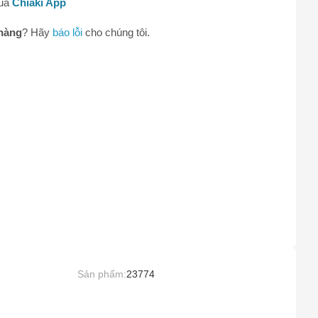
qua
Chiaki App
hàng
? Hãy
báo lỗi
cho chúng tôi.
0
Sản phẩm:
23774