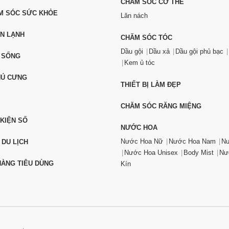
CHĂM SÓC CƠ THỂ
ĂM SÓC SỨC KHỎE
Lăn nách
ỆN LẠNH
CHĂM SÓC TÓC
Dầu gội
Dầu xả
Dầu gội phủ bạc
 SỐNG
Kem ủ tóc
HÚ CƯNG
THIẾT BỊ LÀM ĐẸP
CHĂM SÓC RĂNG MIỆNG
 KIỆN SỐ
NƯỚC HOA
Nước Hoa Nữ
Nước Hoa Nam
Nư
 DU LỊCH
Nước Hoa Unisex
Body Mist
Nư
ÀNG TIÊU DÙNG
Kín