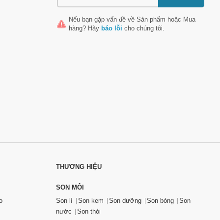
Nếu bạn gặp vấn đề về
Sản phẩm
hoặc
Mua
hàng
? Hãy
báo lỗi
cho chúng tôi.
THƯƠNG HIỆU
SON MÔI
o
Son lì
Son kem
Son dưỡng
Son bóng
Son
nước
Son thỏi