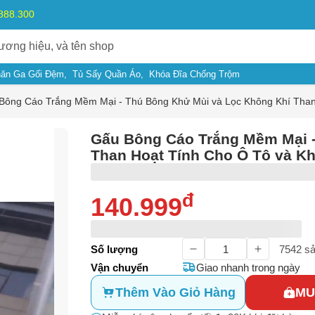
.888.300
ăn Ga Gối Đệm
Tủ Sấy Quần Áo
Khóa Đĩa Chống Trộm
Bông Cáo Trắng Mềm Mại - Thú Bông Khử Mùi và Lọc Không Khí Than
Gấu Bông Cáo Trắng Mềm Mại -
Than Hoạt Tính Cho Ô Tô và K
đ
140.999
Số lượng
7542
sả
Vận chuyển
Giao nhanh trong ngày
ý do
Thêm Vào Giỏ Hàng
MU