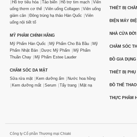
Hỗ trợ tiêu hóa
Tảo biển
Hỗ trợ tim mạch
Viên
THIẾT BỊ CH
uống thơm cơ thể
Viên uống Collagen
Viên uống
giảm cân
Đông trùng hạ thảo Hàn Quốc
Viên
ĐIỆN MÁY ĐI
uống nội tiết tố
NHÀ CỬA ĐỜI
MỸ PHẨM CHÍNH HÃNG
Mỹ Phẩm Hàn Quốc
Mỹ Phẩm Cho Bà Bầu
Mỹ
CHĂM SÓC T
Phẩm Nhật Bản
Dược Mỹ Phẩm
Mỹ Phẩm
Thuần Chay
Mỹ Phẩm Estee Lauder
ĐỒ GIA DỤNG
CHĂM SÓC DA MẶT
THIẾT BỊ PHỤ
Sữa rửa mặt
Kem dưỡng ẩm
Nước hoa hồng
ĐỒ THỂ THAO
Kem dưỡng mắt
Serum
Tẩy trang
Mặt nạ
THỰC PHẨM H
Công ty Cổ phần Thương mại Chiaki