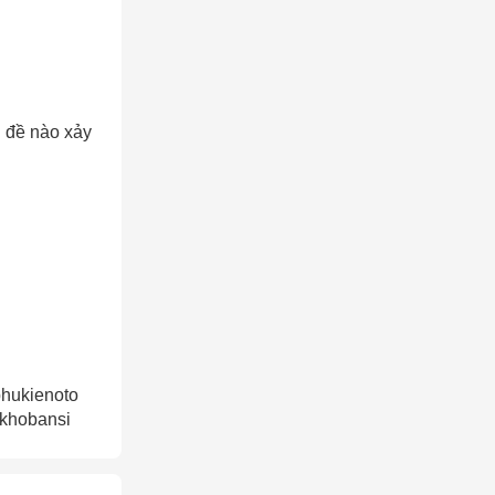
AY
n đề nào xảy
phukienoto
#khobansi