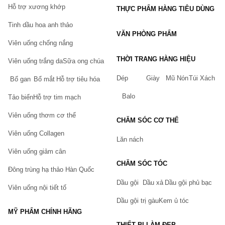
Hỗ trợ xương khớp
THỰC PHẨM HÀNG TIÊU DÙNG
Tinh dầu hoa anh thảo
VĂN PHÒNG PHẨM
Viên uống chống nắng
THỜI TRANG HÀNG HIỆU
Viên uống trắng da
Sữa ong chúa
Dép
Giày
Mũ Nón
Túi Xách
Bổ gan
Bổ mắt
Hỗ trợ tiêu hóa
Balo
Tảo biển
Hỗ trợ tim mạch
Viên uống thơm cơ thể
CHĂM SÓC CƠ THỂ
Viên uống Collagen
Lăn nách
Viên uống giảm cân
CHĂM SÓC TÓC
Đông trùng hạ thảo Hàn Quốc
Dầu gội
Dầu xả
Dầu gội phủ bạc
Viên uống nội tiết tố
Dầu gội trị gàu
Kem ủ tóc
MỸ PHẨM CHÍNH HÃNG
THIẾT BỊ LÀM ĐẸP