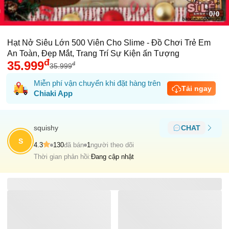
0/0
Hạt Nở Siêu Lớn 500 Viên Cho Slime - Đồ Chơi Trẻ Em
An Toàn, Đẹp Mắt, Trang Trí Sự Kiện ấn Tượng
đ
35.999
đ
35.999
Miễn phí vận chuyển khi đặt hàng trên
Tải ngay
Chiaki App
squishy
CHAT
S
4.3
130
đã bán
1
người theo dõi
Thời gian phản hồi:
Đang cập nhật