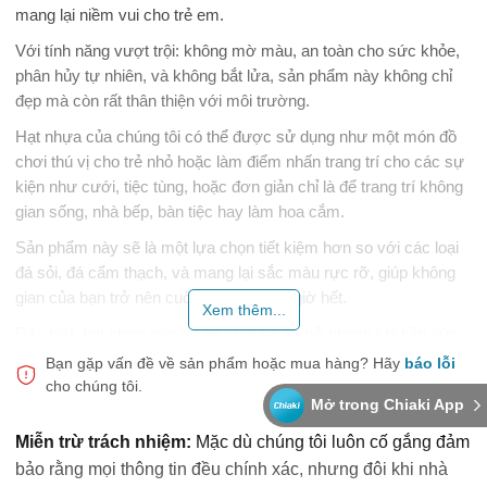
mang lại niềm vui cho trẻ em.
Với tính năng vượt trội: không mờ màu, an toàn cho sức khỏe,
phân hủy tự nhiên, và không bắt lửa, sản phẩm này không chỉ
đẹp mà còn rất thân thiện với môi trường.
Hạt nhựa của chúng tôi có thể được sử dụng như một món đồ
chơi thú vị cho trẻ nhỏ hoặc làm điểm nhấn trang trí cho các sự
kiện như cưới, tiệc tùng, hoặc đơn giản chỉ là để trang trí không
gian sống, nhà bếp, bàn tiệc hay làm hoa cắm.
Sản phẩm này sẽ là một lựa chọn tiết kiệm hơn so với các loại
đá sỏi, đá cẩm thạch, và mang lại sắc màu rực rỡ, giúp không
gian của bạn trở nên cuốn hút hơn bao giờ hết.
Xem thêm...
Đặc biệt, hạt nhựa này rất dễ chơi và sẽ nở nhanh khi tiếp xúc
với nước. Cách sử dụng rất đơn giản: chỉ cần cho 200 viên vào
Bạn gặp vấn đề về sản phẩm hoặc mua hàng?
Hãy
báo lỗi
180ml nước và ngâm trong khoảng thời gian từ 10 đến 30 phút.
cho chúng tôi.
Mở trong Chiaki App
Sau khi hoàn thành, bạn sẽ thấy những viên hạt nhựa đẹp mắt
Miễn trừ trách nhiệm:
Mặc dù chúng tôi luôn cố gắng đảm
với màu sắc phong phú, kích thước từ 9mm đến 11mm (khi
bảo rằng mọi thông tin đều chính xác, nhưng đôi khi nhà
được ngâm trong nước).