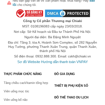
Nếu bạn gặp vấn đề về
Sản phẩm
hoặc
Mua hàng
? Hãy
báo
lỗi
cho chúng tôi.
Công ty Cổ phần Thương mại Chiaki
MST: 0108196083 cấp ngày 23/03/2018.
Nơi cấp: Sở Kế hoạch và Đầu tư Thành Phố Hà Nội.
Người đại diện: Bà Đặng Minh Nguyệt
Địa chỉ: Tầng 3, tòa A, Hoành Sơn Complex, số 282 Nguyễn
Huy Tưởng, phường Thanh Xuân Trung, quận Thanh Xuân,
thành phố Hà Nội
Số điện thoại: 0932.888.300. Email:
cskh@chiaki.vn
Sơ đồ Website
Hướng dẫn thanh toán VNPAY
THỰC PHẨM CHỨC NĂNG
ĐỒ GIA DỤNG
Tăng chiều cao
Vitamin tổng hợp
THIẾT BỊ PHỤ KIỆN SỐ
Viên uống mọc tóc
ĐỒ THỂ THAO DU LỊCH
Viên uống bổ não