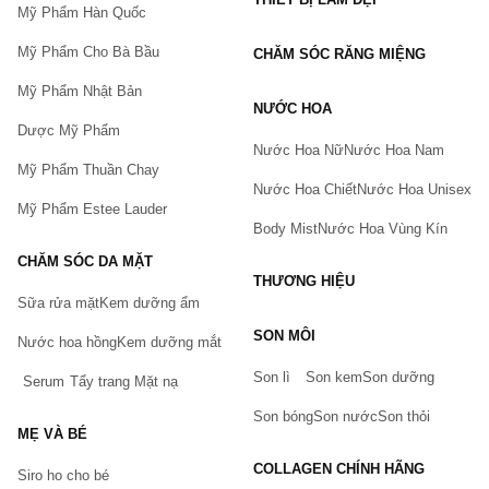
Mỹ Phẩm Hàn Quốc
Mỹ Phẩm Cho Bà Bầu
CHĂM SÓC RĂNG MIỆNG
Mỹ Phẩm Nhật Bản
NƯỚC HOA
Dược Mỹ Phẩm
Nước Hoa Nữ
Nước Hoa Nam
Mỹ Phẩm Thuần Chay
Nước Hoa Chiết
Nước Hoa Unisex
Mỹ Phẩm Estee Lauder
Body Mist
Nước Hoa Vùng Kín
CHĂM SÓC DA MẶT
THƯƠNG HIỆU
Sữa rửa mặt
Kem dưỡng ẩm
Bạn gặp vấn đề về sản phẩm hay mua hàng?
SON MÔI
Hãy báo lỗi cho chúng tôi. Hoặc gọi cho chúng tôi qua số
Nước hoa hồng
Kem dưỡng mắt
0911.888.300
Son lì
Son kem
Son dưỡng
Serum
Tẩy trang
Mặt nạ
Tên của bạn
(*)
Son bóng
Son nước
Son thỏi
MẸ VÀ BÉ
COLLAGEN CHÍNH HÃNG
Siro ho cho bé