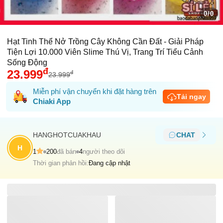
0/0
Hạt Tinh Thể Nở Trồng Cây Không Cần Đất - Giải Pháp
Tiện Lợi 10.000 Viên Slime Thú Vị, Trang Trí Tiểu Cảnh
Sống Động
đ
23.999
đ
23.999
Miễn phí vận chuyển khi đặt hàng trên
Tải ngay
Chiaki App
HANGHOTCUAKHAU
CHAT
H
1
200
đã bán
4
người theo dõi
Thời gian phản hồi:
Đang cập nhật