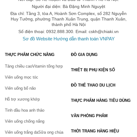
cho không gian sống của bạn.
Người đại diện: Bà Đặng Minh Nguyệt
Chắc chắn rằng sản phẩm hạt tinh thể trồng cây này sẽ mang
Địa chỉ: Tầng 3, tòa A, Hoành Sơn Complex, số 282 Nguyễn
đến cho bạn sự trải nghiệm mới lạ và thú vị trong việc chăm sóc
Huy Tưởng, phường Thanh Xuân Trung, quận Thanh Xuân,
thành phố Hà Nội
cây cảnh. Hãy để thiên nhiên trở thành một phần không thể thiếu
Số điện thoại: 0932.888.300. Email:
cskh@chiaki.vn
trong ngôi nhà của bạn!
Sơ đồ Website
Hướng dẫn thanh toán VNPAY
#hatno #hattinhthe #slime #squishy #dochoi
THỰC PHẨM CHỨC NĂNG
ĐỒ GIA DỤNG
Tăng chiều cao
Vitamin tổng hợp
THIẾT BỊ PHỤ KIỆN SỐ
Viên uống mọc tóc
ĐỒ THỂ THAO DU LỊCH
Viên uống bổ não
Hỗ trợ xương khớp
THỰC PHẨM HÀNG TIÊU DÙNG
Tinh dầu hoa anh thảo
VĂN PHÒNG PHẨM
Viên uống chống nắng
THỜI TRANG HÀNG HIỆU
Viên uống trắng da
Sữa ong chúa