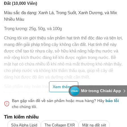
Đất (10,000 Viên)
Màu sắc đa dạng: Xanh Lá, Trong Suốt, Xanh Dương, và Mix
Nhiều Màu
Trọng lượng: 25g, 50g, và 100g
Chúng tôi xin giới thiệu sản phẩm hạt tinh thể độc đáo và tiện lợi,
mang đến giải pháp trồng cây không cần đất. Hạt tinh thể này
được chế tạo từ nhựa cây, sở hữu khả năng hấp thụ nước và
mở rộng kích thước đáng kể khi được ngâm trong nước. Bề
mặt hạt có chứa nhiều lỗ khí nhỏ mà mắt thường khó nhận thấy,
cho phép nước và không khí thẩm thấu qua, giúp rễ cây dễ
dàng hút được độ ẩm và dưỡng chất cần thiết.
Sản phẩm này hoàn toàn có thể thay thế cho đất truyền thống
Xem thêm...
Mở trong Chiaki App
trong việc trồng các loại cây ưa nước, hoa và thậm chí là trong
các bình hoa trang trí. Không chỉ nhẹ nhàng, sạch sẽ mà sản
Bạn gặp vấn đề về sản phẩm hoặc mua hàng?
Hãy
báo lỗi
phẩm còn giúp bạn tiết kiệm thời gian vì không cần tưới nước
cho chúng tôi.
thường xuyên. Sau một khoảng thời gian, hạt tinh thể sẽ thu hẹp
Tìm kiếm nhiều
lại do mất nước, nhưng bạn chỉ cần ngâm lại hạt vào nước và
Sữa Alpha Lipid
The Collagen EXR
Mặt nạ đất sét
chúng sẽ nở trở lại, mang lại sự tiện lợi tối đa cho người sử