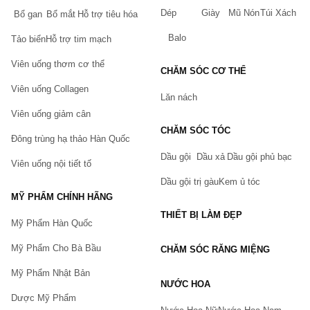
Dép
Giày
Mũ Nón
Túi Xách
Bổ gan
Bổ mắt
Hỗ trợ tiêu hóa
Balo
Tảo biển
Hỗ trợ tim mạch
Viên uống thơm cơ thể
CHĂM SÓC CƠ THỂ
Viên uống Collagen
Lăn nách
Viên uống giảm cân
CHĂM SÓC TÓC
Đông trùng hạ thảo Hàn Quốc
Dầu gội
Dầu xả
Dầu gội phủ bạc
Viên uống nội tiết tố
Dầu gội trị gàu
Kem ủ tóc
MỸ PHẨM CHÍNH HÃNG
THIẾT BỊ LÀM ĐẸP
Mỹ Phẩm Hàn Quốc
Mỹ Phẩm Cho Bà Bầu
CHĂM SÓC RĂNG MIỆNG
Mỹ Phẩm Nhật Bản
NƯỚC HOA
Dược Mỹ Phẩm