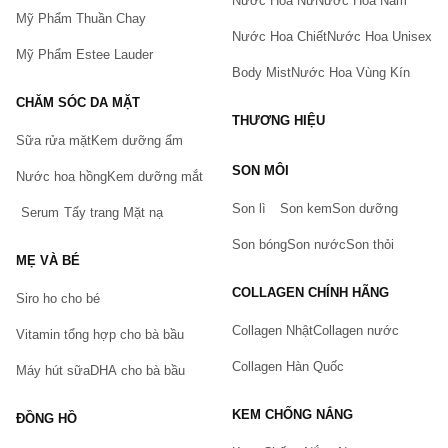
Nước Hoa Nữ
Nước Hoa Nam
Mỹ Phẩm Thuần Chay
Nước Hoa Chiết
Nước Hoa Unisex
Mỹ Phẩm Estee Lauder
Body Mist
Nước Hoa Vùng Kín
CHĂM SÓC DA MẶT
THƯƠNG HIỆU
Sữa rửa mặt
Kem dưỡng ẩm
Bạn gặp vấn đề về sản phẩm hay mua hàng?
SON MÔI
Hãy báo lỗi cho chúng tôi. Hoặc gọi cho chúng tôi qua số
Nước hoa hồng
Kem dưỡng mắt
0911.888.300
Son lì
Son kem
Son dưỡng
Serum
Tẩy trang
Mặt nạ
Tên của bạn
(*)
Son bóng
Son nước
Son thỏi
MẸ VÀ BÉ
COLLAGEN CHÍNH HÃNG
Siro ho cho bé
Số điện thoại
(*)
Collagen Nhật
Collagen nước
Vitamin tổng hợp cho bà bầu
Collagen Hàn Quốc
Máy hút sữa
DHA cho bà bầu
Email
KEM CHỐNG NẮNG
ĐỒNG HỒ