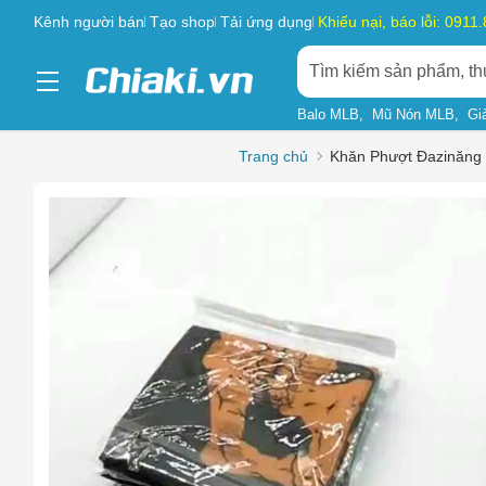
Kênh người bán
Tạo shop
Tải ứng dụng
Khiếu nại, báo lỗi: 0911
Balo MLB
Mũ Nón MLB
Gi
Trang chủ
Khăn Phượt Đazinăng 
Chọn l
Sản phẩ