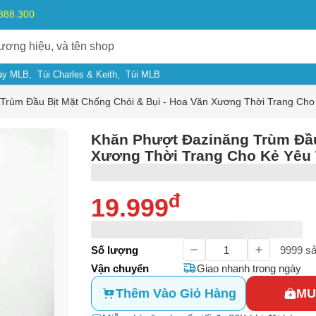
.888.300
ày MLB
Túi Charles & Keith
Túi MLB
Trùm Đầu Bịt Mặt Chống Chói & Bụi - Hoa Văn Xương Thời Trang Cho
Khăn Phượt Đazinăng Trùm Đầu
Xương Thời Trang Cho Kẻ Yêu 
đ
19.999
Số lượng
9999
sả
ý do
Vận chuyển
Giao nhanh trong ngày
Thêm Vào Giỏ Hàng
MU
m có dấu hiệu lừa đảo