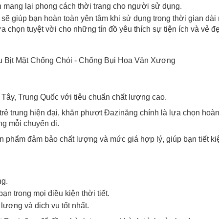
 mang lại phong cách thời trang cho người sử dụng.
sẽ giúp bạn hoàn toàn yên tâm khi sử dụng trong thời gian dài
chọn tuyệt vời cho những tín đồ yêu thích sự tiện ích và vẻ đẹ
 Bịt Mặt Chống Chói - Chống Bụi Hoa Văn Xương
Chào mừng khách hàng mới!
Tặng bạn mã làm quen
🎁 Đừng Bỏ Lỡ! 🎁
Tây, Trung Quốc với tiêu chuẩn chất lượng cao.
cho đơn hàng có giá trị từ
Mã Giảm Giá Dành Riêng Cho Bạn
rẻ trung hiện đại, khăn phượt Đazinăng chính là lựa chọn hoà
Khi mua hàng trên
CHIAKI
Giảm ngay
-
cho bất kỳ đơn hàng nào.
ng mỗi chuyến đi.
ản phẩm đảm bảo chất lượng và mức giá hợp lý, giúp bạn tiết ki
XXX-XXXX
 sử dụng:
TẢi APP CHIAKI NG
o chép mã giảm giá phía trên.
ng.
uy cập trang thanh toán và sử dụng
n trong mọi điều kiện thời tiết.
ã.
LẤY MÃ NGAY
lượng và dịch vụ tốt nhất.