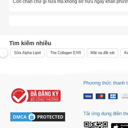
Còn chần chừ gì nữa mà không sở hữu ngay khăn phượt 
Tìm kiếm nhiều
Sữa Alpha Lipid
The Collagen EXR
Mặt nạ đất sét
Ke
Phương thức thanh 
Tải ứng dụng điện th