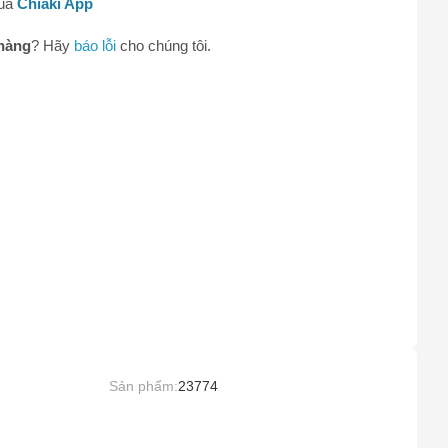
qua
Chiaki App
0
hàng
? Hãy
báo lỗi
cho chúng tôi.
Sản phẩm:
23774