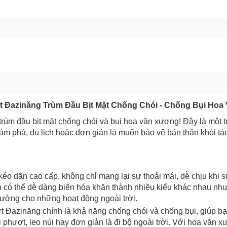
GỬI BÁO LỖI
t Đazinăng Trùm Đầu Bịt Mặt Chống Chói - Chống Bụi Ho
ùm đầu bịt mặt chống chói và bụi hoa văn xương! Đây là một 
hám phá, du lịch hoặc đơn giản là muốn bảo vệ bản thân khỏi tá
éo dãn cao cấp, không chỉ mang lại sự thoải mái, dễ chịu khi 
bạn có thể dễ dàng biến hóa khăn thành nhiều kiểu khác nhau n
ý tưởng cho những hoạt động ngoài trời.
 Đazinăng chính là khả năng chống chói và chống bụi, giúp b
 phượt, leo núi hay đơn giản là đi bộ ngoài trời. Với hoa văn 