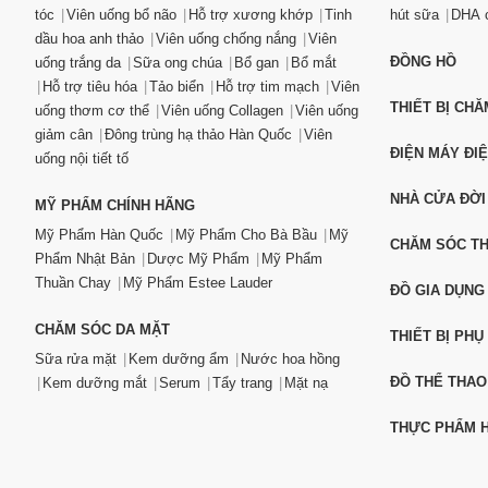
tóc
Viên uống bổ não
Hỗ trợ xương khớp
Tinh
hút sữa
DHA c
dầu hoa anh thảo
Viên uống chống nắng
Viên
ĐỒNG HỒ
uống trắng da
Sữa ong chúa
Bổ gan
Bổ mắt
Hỗ trợ tiêu hóa
Tảo biển
Hỗ trợ tim mạch
Viên
THIẾT BỊ CH
uống thơm cơ thể
Viên uống Collagen
Viên uống
giảm cân
Đông trùng hạ thảo Hàn Quốc
Viên
ĐIỆN MÁY ĐI
uống nội tiết tố
NHÀ CỬA ĐỜI
MỸ PHẨM CHÍNH HÃNG
Mỹ Phẩm Hàn Quốc
Mỹ Phẩm Cho Bà Bầu
Mỹ
CHĂM SÓC T
Phẩm Nhật Bản
Dược Mỹ Phẩm
Mỹ Phẩm
Thuần Chay
Mỹ Phẩm Estee Lauder
ĐỒ GIA DỤNG
CHĂM SÓC DA MẶT
THIẾT BỊ PHỤ
Sữa rửa mặt
Kem dưỡng ẩm
Nước hoa hồng
ĐỒ THỂ THAO
Kem dưỡng mắt
Serum
Tẩy trang
Mặt nạ
THỰC PHẨM H