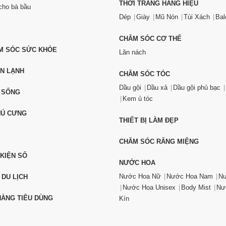
THỜI TRANG HÀNG HIỆU
ho bà bầu
Dép
Giày
Mũ Nón
Túi Xách
Bal
CHĂM SÓC CƠ THỂ
ĂM SÓC SỨC KHỎE
Lăn nách
ỆN LẠNH
CHĂM SÓC TÓC
Dầu gội
Dầu xả
Dầu gội phủ bạc
 SỐNG
Kem ủ tóc
HÚ CƯNG
THIẾT BỊ LÀM ĐẸP
CHĂM SÓC RĂNG MIỆNG
 KIỆN SỐ
NƯỚC HOA
Nước Hoa Nữ
Nước Hoa Nam
Nư
 DU LỊCH
Nước Hoa Unisex
Body Mist
Nư
ÀNG TIÊU DÙNG
Kín