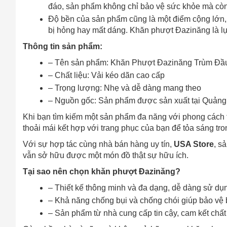
đáo, sản phẩm không chỉ bảo vệ sức khỏe mà còn
Độ bền của sản phẩm cũng là một điểm cộng lớn, 
bị hỏng hay mất dáng. Khăn phượt Đazinăng là lựa 
Thông tin sản phẩm:
– Tên sản phẩm: Khăn Phượt Đazinăng Trùm Đầu
– Chất liệu: Vải kéo dãn cao cấp
– Trọng lượng: Nhẹ và dễ dàng mang theo
– Nguồn gốc: Sản phẩm được sản xuất tại Quảng 
Khi bạn tìm kiếm một sản phẩm đa năng với phong cách t
thoải mái kết hợp với trang phục của bạn để tỏa sáng tro
Với sự hợp tác cùng nhà bán hàng uy tín,
USA Store
, s
vẫn sở hữu được một món đồ thật sự hữu ích.
Cách
Tại sao nên chọn khăn phượt Đazinăng?
Sa
– Thiết kế thông minh và đa dạng, dễ dàng sử dụ
Tr
– Khả năng chống bụi và chống chói giúp bảo vệ bạ
m
– Sản phẩm từ nhà cung cấp tin cậy, cam kết chất 