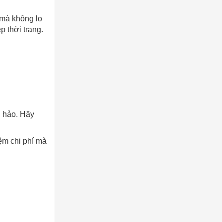
 mà không lo
p thời trang.
n hảo. Hãy
ệm chi phí mà
AY