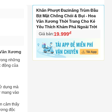
Khăn Phượt Đazinăng Trùm Đầu
Bịt Mặt Chống Chói & Bụi - Hoa
Văn Xương Thời Trang Cho Kẻ
Yêu Thích Khám Phá Ngoài Trời
đ
19.999
Giá bán:
a Văn Xương
trong những
c động của
sử dụng mà
hư mang vào
ạn cảm thấy
xương độc