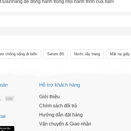
Đazinăng để đồng hành trong mọi hành trình của bạn!
LẤY MÃ NGAY
m chống nắng đi biển
Serum B5
Nước tẩy trang
Mặt nạ giấy
toán
Hỗ trợ khách hàng
Giới thiệu
Chính sách đổi trả
Hướng dẫn đặt hàng
oại
Vận chuyển & Giao nhận