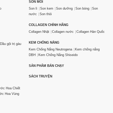
SON MÔI
o
Son lì
Son kem
Son dưỡng
Son bóng
Son
nước
Son thỏi
COLLAGEN CHÍNH HÃNG
Collagen Nhật
Collagen nước
Collagen Hàn Quốc
KEM CHỐNG NẮNG
Dầu gội trị gàu
Kem Chống Nắng Neutrogena
Kem chống nắng
DBH
Kem Chống Nắng Shiseido
SẢN PHẨM BÁN CHẠY
SÁCH TRUYỆN
ớc Hoa Chiết
ớc Hoa Vùng