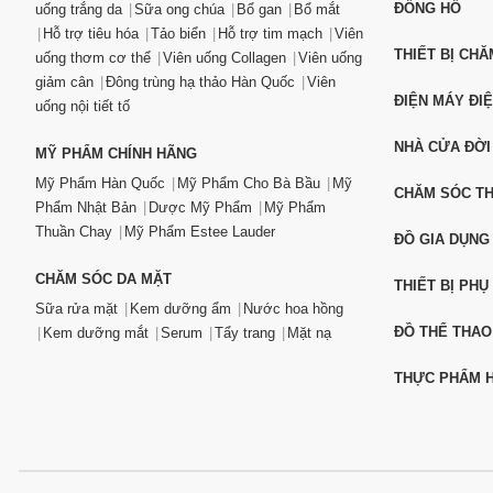
ĐỒNG HỒ
uống trắng da
Sữa ong chúa
Bổ gan
Bổ mắt
Hỗ trợ tiêu hóa
Tảo biển
Hỗ trợ tim mạch
Viên
THIẾT BỊ CH
uống thơm cơ thể
Viên uống Collagen
Viên uống
giảm cân
Đông trùng hạ thảo Hàn Quốc
Viên
ĐIỆN MÁY ĐI
uống nội tiết tố
NHÀ CỬA ĐỜI
MỸ PHẨM CHÍNH HÃNG
Mỹ Phẩm Hàn Quốc
Mỹ Phẩm Cho Bà Bầu
Mỹ
CHĂM SÓC T
Phẩm Nhật Bản
Dược Mỹ Phẩm
Mỹ Phẩm
Thuần Chay
Mỹ Phẩm Estee Lauder
ĐỒ GIA DỤNG
CHĂM SÓC DA MẶT
THIẾT BỊ PHỤ
Sữa rửa mặt
Kem dưỡng ẩm
Nước hoa hồng
ĐỒ THỂ THAO
Kem dưỡng mắt
Serum
Tẩy trang
Mặt nạ
THỰC PHẨM H