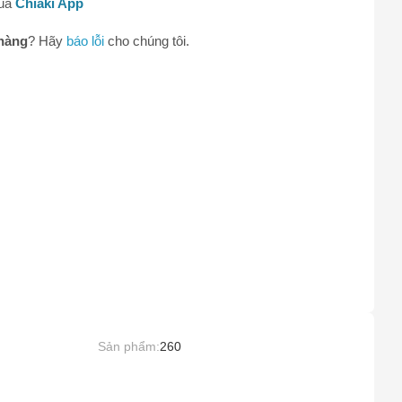
qua
Chiaki App
hàng
? Hãy
báo lỗi
cho chúng tôi.
Sản phẩm:
260