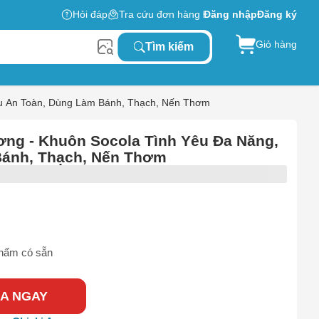
Hỏi đáp
Tra cứu đơn hàng
Đăng nhập
Đăng ký
Giỏ hàng
Tìm kiếm
iệu An Toàn, Dùng Làm Bánh, Thạch, Nến Thơm
ơng - Khuôn Socola Tình Yêu Đa Năng,
Bánh, Thạch, Nến Thơm
hẩm có sẵn
A NGAY
0