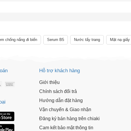
Giảm ngay
-
cho bất kỳ đơn hàng nào.
XXX-XXXX
 sử dụng:
TẢi APP CHIAKI NG
o chép mã giảm giá phía trên.
uy cập trang thanh toán và sử dụng
m chống nắng đi biển
Serum B5
Nước tẩy trang
Mặt nạ giấy
ã.
LẤY MÃ NGAY
LẤY MÃ NGAY
toán
Hỗ trợ khách hàng
Giới thiệu
Chính sách đổi trả
Hướng dẫn đặt hàng
oại
Vận chuyển & Giao nhận
Đăng ký bán hàng trên chiaki
Cam kết bảo mật thông tin