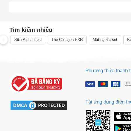
Cách
Tìm kiếm nhiều
Sa
Tr
Sữa Alpha Lipid
The Collagen EXR
Mặt nạ đất sét
Ke
m
Phương thức thanh 
Tải ứng dụng điện th