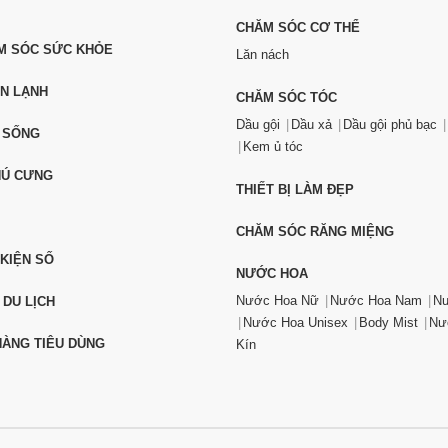
CHĂM SÓC CƠ THỂ
ĂM SÓC SỨC KHỎE
Lăn nách
ỆN LẠNH
CHĂM SÓC TÓC
Dầu gội
Dầu xả
Dầu gội phủ bạc
 SỐNG
Kem ủ tóc
HÚ CƯNG
THIẾT BỊ LÀM ĐẸP
CHĂM SÓC RĂNG MIỆNG
 KIỆN SỐ
NƯỚC HOA
Nước Hoa Nữ
Nước Hoa Nam
Nư
 DU LỊCH
Nước Hoa Unisex
Body Mist
Nư
ÀNG TIÊU DÙNG
Kín