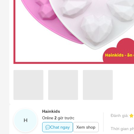
Sản phẩ
Tên của
Hình ản
Sản phẩ
Số điện
Tên sản
Sản phẩ
Email
Sản phẩm
Sản phẩm
Vấn đề 
Khác
Mô tả
(*)
Hainkids
Đánh giá:
Online
2
giờ trước
H
Chat ngay
Xem shop
Thời gian ph