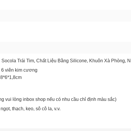
GỬI BÁO LỖI
 Socola Trái Tim, Chất Liệu Bằng Silicone, Khuôn Xà Phòng,
u 6 viên kim cương
,8*6*1,8cm
Chào mừng khách hàng mới!
ng vui lòng inbox shop nếu có nhu cầu chỉ định màu sắc)
ọt, thạch, kẹo, sô cô la, v.v.
Tặng bạn mã làm quen
🎁 Đừng Bỏ Lỡ! 🎁
cho đơn hàng có giá trị từ
Mã Giảm Giá Dành Riêng Cho Bạn
Khi mua hàng trên
CHIAKI