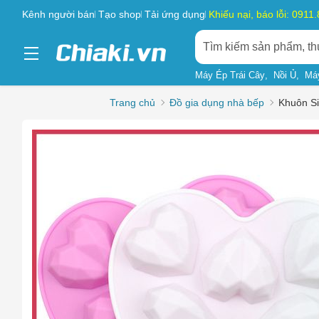
Kênh người bán
Tạo shop
Tải ứng dụng
Khiếu nại, báo lỗi: 0911
Máy Ép Trái Cây
Nồi Ủ
Má
Trang chủ
Đồ gia dụng nhà bếp
Khuôn Si
Chọn l
Sản phẩ
Hàng gi