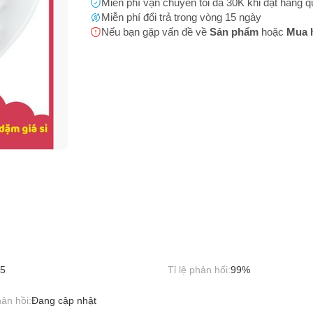
m không rõ nguồn gốc, xuất xứ
Miễn phí vận chuyển tối đa 30K khi đặt hàng 
 bạn
(*)
Miễn phí đổi trả trong vòng 15 ngày
h sản phẩm không rõ ràng
Nếu bạn gặp vấn đề về
Sản phẩm
hoặc
Mua 
m có hình ảnh, nội dung phản cảm hoặc có thể gây phản cảm
 thoại
(*)
 phẩm (Name) không phù hợp với hình ảnh sản phẩm
m có dấu hiệu tăng đơn ảo
 chứa hình ảnh và thông tin giao dịch ngoại sàn
 bị cấm buôn bán (động vật hoang dã, 18+,...)
bạn gặp phải
(*)
5
Tỉ lệ phản hổi:
99%
ản hồi:
Đang cập nhật