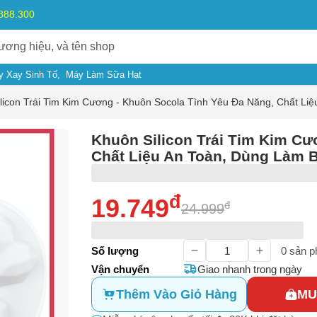
.888.300
y Xay Sinh Tố
Máy Làm Sữa Hạt
licon Trái Tim Kim Cương - Khuôn Socola Tình Yêu Đa Năng, Chất L
Khuôn Silicon Trái Tim Kim Cư
Chất Liệu An Toàn, Dùng Làm 
đ
19.749
đ
24.999
ý do
Số lượng
0
sản p
m có dấu hiệu lừa đảo
Vận chuyển
Giao nhanh trong ngày
Bạn gặp vấn đề về
Sản phẩm
hay
Mua hàng
?
ả, hàng nhái
Thêm Vào Giỏ Hàng
MU
Hãy báo lỗi cho chúng tôi. Hoặc gọi cho chúng tôi qua số
0911.888.30