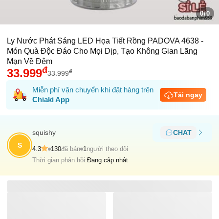
0/0
Ly Nước Phát Sáng LED Họa Tiết Rồng PADOVA 4638 -
Món Quà Độc Đáo Cho Mọi Dịp, Tạo Không Gian Lãng
Mạn Về Đêm
đ
33.999
đ
33.999
Miễn phí vận chuyển khi đặt hàng trên
Tải ngay
Chiaki App
squishy
CHAT
S
4.3
130
đã bán
1
người theo dõi
Thời gian phản hồi:
Đang cập nhật