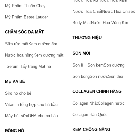
Nước Hoa Nữ
Nước Hoa Nam
Mỹ Phẩm Thuần Chay
Nước Hoa Chiết
Nước Hoa Unisex
Mỹ Phẩm Estee Lauder
Body Mist
Nước Hoa Vùng Kín
CHĂM SÓC DA MẶT
THƯƠNG HIỆU
Sữa rửa mặt
Kem dưỡng ẩm
Bạn gặp vấn đề về sản phẩm hay mua hàng?
SON MÔI
Hãy báo lỗi cho chúng tôi. Hoặc gọi cho chúng tôi qua số
Nước hoa hồng
Kem dưỡng mắt
0911.888.300
Son lì
Son kem
Son dưỡng
Serum
Tẩy trang
Mặt nạ
Tên của bạn
(*)
Son bóng
Son nước
Son thỏi
MẸ VÀ BÉ
COLLAGEN CHÍNH HÃNG
Siro ho cho bé
Số điện thoại
(*)
Collagen Nhật
Collagen nước
Vitamin tổng hợp cho bà bầu
Collagen Hàn Quốc
Máy hút sữa
DHA cho bà bầu
Email
KEM CHỐNG NẮNG
ĐỒNG HỒ