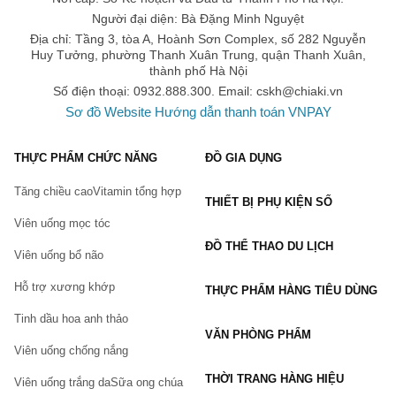
Người đại diện: Bà Đặng Minh Nguyệt
Địa chỉ: Tầng 3, tòa A, Hoành Sơn Complex, số 282 Nguyễn
Huy Tưởng, phường Thanh Xuân Trung, quận Thanh Xuân,
thành phố Hà Nội
Số điện thoại: 0932.888.300. Email:
cskh@chiaki.vn
Sơ đồ Website
Hướng dẫn thanh toán VNPAY
THỰC PHẨM CHỨC NĂNG
ĐỒ GIA DỤNG
Tăng chiều cao
Vitamin tổng hợp
THIẾT BỊ PHỤ KIỆN SỐ
Viên uống mọc tóc
ĐỒ THỂ THAO DU LỊCH
Viên uống bổ não
Hỗ trợ xương khớp
THỰC PHẨM HÀNG TIÊU DÙNG
Tinh dầu hoa anh thảo
VĂN PHÒNG PHẨM
Viên uống chống nắng
THỜI TRANG HÀNG HIỆU
Viên uống trắng da
Sữa ong chúa