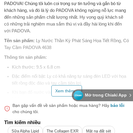
PADOVA! Chúng tôi luôn coi trọng sự tin tưởng và gắn bó từ
khách hàng, và đó là lý do PADOVA không ngừng nỗ lực mang
đến những sản phẩm chất lượng nhất. Hy vọng quý khách sẽ
có những trải nghiệm mua sắm thú vị và đầy hài lòng khi đến
với PADOVA.
Tên sản phẩm:
Ly Nước Thần Kỳ Phát Sáng Họa Tiết Rồng, Có
Tay Cầm PADOVA 4638
Thông tin sản phẩm:
Kích thước: 9.5 x 6.8 cm
Đặc điểm nổi bật: Ly có khả năng tự sáng đèn LED với họa
tiết rồng độc đáo và tay cầm tiện lợi.
Xem thêm...
Khi bạn đổ nước vào chiếc ly này, điều bất ngờ sẽ xảy ra!
Mở trong Chiaki App
Những dòng nước sẽ phát ra ánh sáng lấp lánh với 7 màu
Bạn gặp vấn đề về sản phẩm hoặc mua hàng?
Hãy
báo lỗi
sắc rực rỡ, tạo nên không gian lãng mạn và huyền bí cho
cho chúng tôi.
buổi tối của bạn.
Tìm kiếm nhiều
Sản phẩm sử dụng pin đồng hồ dễ dàng thay thế, giúp bạn
không phải lo lắng về việc tìm nguồn điện.
Sữa Alpha Lipid
The Collagen EXR
Mặt nạ đất sét