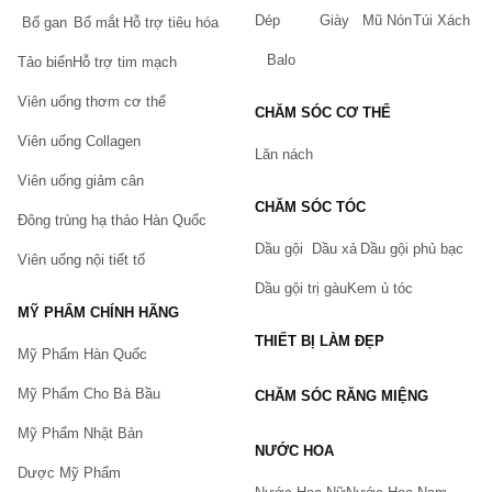
Dép
Giày
Mũ Nón
Túi Xách
Bổ gan
Bổ mắt
Hỗ trợ tiêu hóa
Balo
Tảo biển
Hỗ trợ tim mạch
Viên uống thơm cơ thể
CHĂM SÓC CƠ THỂ
Viên uống Collagen
Lăn nách
Viên uống giảm cân
CHĂM SÓC TÓC
Đông trùng hạ thảo Hàn Quốc
Dầu gội
Dầu xả
Dầu gội phủ bạc
Viên uống nội tiết tố
Dầu gội trị gàu
Kem ủ tóc
MỸ PHẨM CHÍNH HÃNG
THIẾT BỊ LÀM ĐẸP
Mỹ Phẩm Hàn Quốc
Mỹ Phẩm Cho Bà Bầu
CHĂM SÓC RĂNG MIỆNG
Mỹ Phẩm Nhật Bản
NƯỚC HOA
Dược Mỹ Phẩm