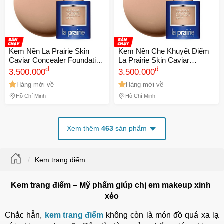
Kem Nền La Prairie Skin
Kem Nền Che Khuyết Điểm
Caviar Concealer Foundation
La Prairie Skin Caviar
SPF 15 Tone NC05 - Kem
đ
Concealer Foundation SPF
đ
3.500.000
3.500.000
Che Khuyết Điểm Cao Cấp
15 Tone NC10 - Lớp Nền Tự
Hàng mới về
Hàng mới về
30ml, Đem Lại Làn Da
Nhiên, 30ml Chính Hãng
Hồ Chí Minh
Hồ Chí Minh
Xem thêm
463
sản phẩm
Kem trang điểm
Kem trang điểm – Mỹ phẩm giúp chị em makeup xinh 
xẻo
Chắc hẳn, 
kem trang điểm
 không còn là món đồ quá xa lạ 