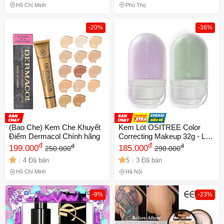
Hồ Chí Minh
Phú Thọ
-20%
-36%
(Bao Che) Kem Che Khuyết
Kem Lót OSITREE Color
Điểm Dermacol Chính hãng
Correcting Makeup 32g - Lớp
đ
Nền Hoàn Hảo Cho Da Mịn
đ
đ
đ
199.000
185.000
250.000
290.000
Màng, Che Khuyết Điểm,
4 Đã bán
5
3 Đã bán
Phù Hợp Với Mọi Loại Da
Hồ Chí Minh
Hà Nội
-9%
-23%