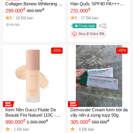
Collagen Benew Whitening 7
Hàn Quốc SPF40 PA+++
in 1 - Kem Lót Chống Nắng
đ
40ml - Dưỡng Ẩm, Che Phủ
đ
đ
299.000
231.000
450.000
SPF 50PA+++ Hàn Quốc
Tự Nhiên và Chống Nắng
5
16 Đã bán
5
17 Đã bán
50ml
Hiệu Quả
Hà
Hà Nội
Trong ngày
Nội
Mua
2
Giảm
3%
-23%
-45%
Kem Nền Gucci Fluide De
Demovate Cream kem bôi da
Beauté Fini Naturel 110C -
vẩy nến á sừng tuýp 50g
Kem Trang Điểm Chính Hãng
đ
đ
đ
đ
990.000
305.000
1.300.000
560.000
Cho Da Trắng Sáng, Độ Che
1 Đã bán
4 Đã bán
Phủ Hoàn Hảo