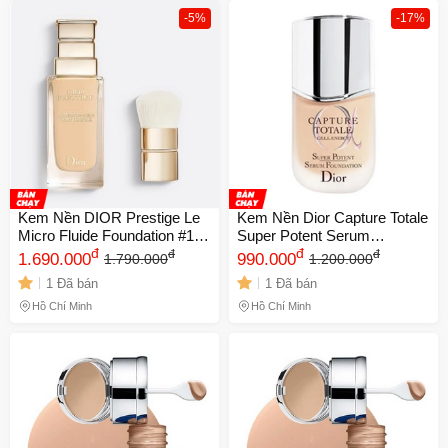
-5%
-17%
Kem Nền DIOR Prestige Le
Kem Nền Dior Capture Totale
Micro Fluide Foundation #1N
Super Potent Serum
Neutral - Trang Điểm Cao
đ
Foundation 30ml Tone 1N -
đ
đ
đ
1.690.000
990.000
1.790.000
1.200.000
Cấp Giúp Che Khuyết Điểm,
Lớp Nền Mịn Màng, Chống
1 Đã bán
1 Đã bán
Làn Da Tự Nhiên và Sang
Khuyết Điểm, Chính Hãng
Trọng
Hồ Chí Minh
Hồ Chí Minh