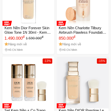
Kem Nền Dior Forever Skin
Kem Nền Charlotte Tilbury
Glow Tone 1N 30ml - Kem
Airbrush Flawless Foundation
Trang Điểm Dưỡng Ẩm, Lớp
đ
Tone 1 Cool/Froid 30ml -
đ
đ
1.490.000
850.000
1.590.000
Nền Rạng Rỡ, Chính Hãng
Trang Điểm Cao Cấp, Làn Da
Hàng mới về
Hàng mới về
Từ Dior
Hoàn Hảo, Tho
Hồ Chí Minh
Hồ Chí Minh
-13%
-15%
Set Kem Nền + Cọ Trang
Kem Nền DIOR Prestige Le