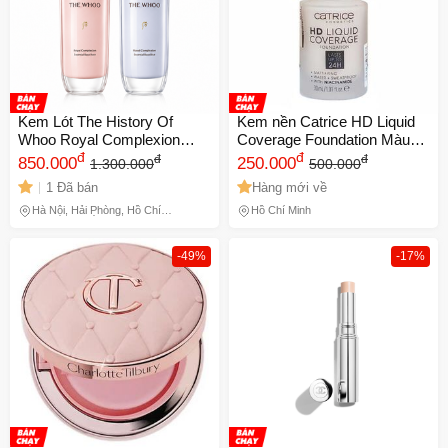
Kem Lót The History Of
Kem nền Catrice HD Liquid
Whoo Royal Complexion
Coverage Foundation Màu
Essential Base 30ml
đ
040 - Che phủ hoàn hảo, lớp
đ
đ
đ
850.000
250.000
1.300.000
500.000
nền mỏng nhẹ, giữ màu 24h,
1 Đã bán
Hàng mới về
chống nắng SPF 25
Hà Nội, Hải Phòng, Hồ Chí
Hồ Chí Minh
Minh, Lâm Đồng
-49%
-17%