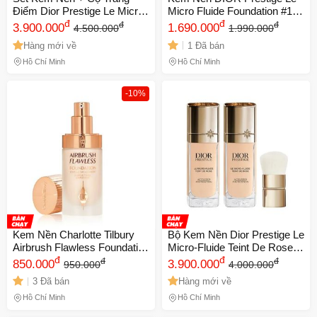
Điểm Dior Prestige Le Micro-
Micro Fluide Foundation #1N
Fluide Teint De Rose Tone 1N
đ
Neutral - Chất Kem Nhẹ
đ
đ
đ
3.900.000
1.690.000
4.500.000
1.990.000
- Hạng Sang, Lớp Nền Tự
Nhàng, Lớp Nền Tự Nhiên,
Hàng mới về
1 Đã bán
Nhiên, Tôn Vinh Vẻ Đẹp Da
Độ Bền Cao, Giữ Ẩm, Chính
Hãng
Hồ Chí Minh
Hồ Chí Minh
-10%
Kem Nền Charlotte Tilbury
Bộ Kem Nền Dior Prestige Le
Airbrush Flawless Foundation
Micro-Fluide Teint De Rose
Tone 1 Cool/Froid 30ml - Che
đ
Tone 1N + Cọ Trang Điểm
đ
đ
đ
850.000
3.900.000
950.000
4.000.000
Khuyết Điểm, Lớp Trang
Chính Hãng - Lớp Nền Hoàn
3 Đã bán
Hàng mới về
Điểm Tự Nhiên, Chính Hãng
Hảo, Giữ Màu Lâu Trôi
Anh Quốc
Hồ Chí Minh
Hồ Chí Minh