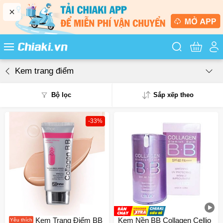
Tìm kiếm sản
Kem trang điểm
Bộ lọc
Sắp xếp theo
-33%
Phổ biến
Mua nhiều
Mới nhất
Giá từ thấp - cao
Giá từ cao - thấp
Kem Trang Điểm BB
Kem Nền BB Collagen Cellio
Yêu thích