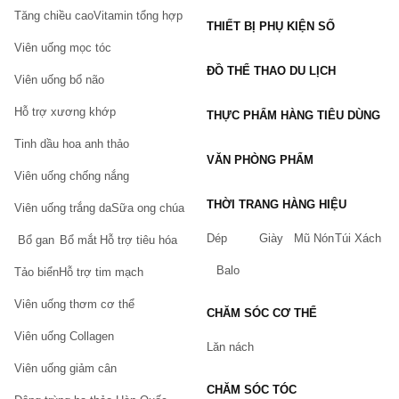
ý nghĩa bảo vệ da hàng ngày – Daily Defense. Chất kem 
Tăng chiều cao
Vitamin tổng hợp
của DD Cream lỏng và nhẹ hơn CC Cream. Khả năng che 
THIẾT BỊ PHỤ KIỆN SỐ
phủ không khác gì kem BB. Vì thế, nếu không có nhu cầu 
Viên uống mọc tóc
trang điểm đậm, chỉ cần một lớp nền nhẹ và có khả năng 
ĐỒ THỂ THAO DU LỊCH
chống nắng khi ra ngoài thì nên chọn DD Cream.
Viên uống bổ não
Hỗ trợ xương khớp
Sản phẩm nổi bật:
THỰC PHẨM HÀNG TIÊU DÙNG
Tinh dầu hoa anh thảo
Kem nền che khuyết điểm dưỡng trắng da DD Cream 
VĂN PHÒNG PHẨM
Oribe
Viên uống chống nắng
Kem ngày đô thị 4 trong 1 Casmara DD Cream Urban
THỜI TRANG HÀNG HIỆU
Viên uống trắng da
Sữa ong chúa
PP Cream
Dép
Giày
Mũ Nón
Túi Xách
Bổ gan
Bổ mắt
Hỗ trợ tiêu hóa
PP – viết tắt của từ Pink Perfect. Đây không phải là kem nền 
Balo
Tảo biển
Hỗ trợ tim mạch
bình thường mà là dạng kem lót kết hợp với kem nền và 
Viên uống thơm cơ thể
kem che khuyết điểm
 khác nên tạo được lớp lót mịn màng, 
CHĂM SÓC CƠ THỂ
ráo hơn khi đánh phủ nền. Chất kem ánh hồng làm tăng độ 
Viên uống Collagen
bắt sáng, làm da bạn trở nên hồng hào hơn bao giờ hết.
Lăn nách
Viên uống giảm cân
EE Cream
CHĂM SÓC TÓC