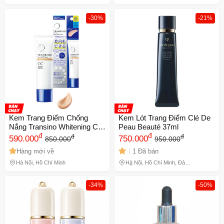
Hồ Chí Minh, Phú Thọ
-30%
-21%
Kem Trang Điểm Chống
Kem Lót Trang Điểm Clé De
Nắng Transino Whitening CC
Peau Beauté 37ml
Cream SPF50+ PA++++
đ
đ
đ
đ
590.000
750.000
850.000
950.000
tone tự nhiên 749438
Hàng mới về
1 Đã bán
Hà Nội, Hồ Chí Minh
Hà Nội, Hồ Chí Minh, Đà
Nẵng
-34%
-50%