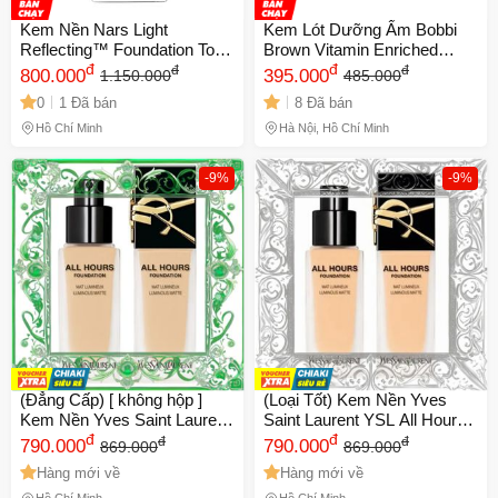
Kem Nền Nars Light
Kem Lót Dưỡng Ẩm Bobbi
Reflecting™ Foundation Tone
Brown Vitamin Enriched
L1 30ml - Chất lượng cao,
đ
Face Base 15ml Date Xa NK
đ
đ
đ
800.000
395.000
1.150.000
485.000
che khuyết điểm tự nhiên,
0
1 Đã bán
8 Đã bán
phù hợp mọi loại da.
Hồ Chí Minh
Hà Nội, Hồ Chí Minh
-9%
-9%
(Đẳng Cấp) [ không hộp ]
(Loại Tốt) Kem Nền Yves
Kem Nền Yves Saint Laurent
Saint Laurent YSL All Hours
YSL All Hours Foundation
đ
Luminous Matte Tone LN1
đ
đ
đ
790.000
790.000
869.000
869.000
Mat Lumineux Luminous
Trang Điểm Hoàn Hảo, Bảo
Hàng mới về
Hàng mới về
Matte Tone LC1 Mẫu Mới
Vệ Da, Che Khuyết Điểm Tối