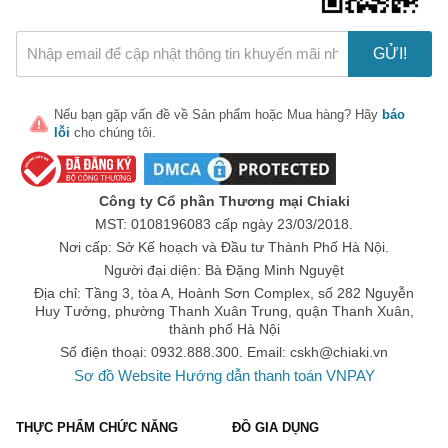
khả năng che phủ tốt và làm đều màu ra. Ngoài ra, chúng 
còn có khả năng kiềm dầu và tạo hiệu ứng lì hơn BB Cream. 
GỬI!
Vì thế, CC Cream rất thích hợp cho những bạn có làn da 
dầu, da mụn đỏ. Tuy nhiên với những nốt mụn lớn, thâm sẹo 
thì phải dùng thêm kem che khuyết điểm.
Nếu bạn gặp vấn đề về
Sản phẩm
hoặc
Mua hàng
? Hãy
báo
lỗi
cho chúng tôi.
Sản phẩm nổi bật:
Kem trang điểm CC Kose Sekkisei White Cream
Công ty Cổ phần Thương mại Chiaki
Kem nền trang điểm chống nắng Perfect One CC Cream
MST: 0108196083 cấp ngày 23/03/2018.
Kem nền chống nắng CC Cream Glow Booster Flawless 
Nơi cấp: Sở Kế hoạch và Đầu tư Thành Phố Hà Nội.
Skin SPF
Người đại diện: Bà Đặng Minh Nguyệt
Địa chỉ: Tầng 3, tòa A, Hoành Sơn Complex, số 282 Nguyễn
Kem nền CC Cream Naris Cosmetics Ailus Natural 
Huy Tưởng, phường Thanh Xuân Trung, quận Thanh Xuân,
Beauty
thành phố Hà Nội
Kem CC trang điểm dưỡng trắng da Transino Nhật Bản
Số điện thoại: 0932.888.300. Email:
cskh@chiaki.vn
Sơ đồ Website
Hướng dẫn thanh toán VNPAY
DD Cream
Trong loại kem này chứa thành phần chống nắng nên nó có 
THỰC PHẨM CHỨC NĂNG
ĐỒ GIA DỤNG