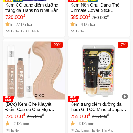
Kem CC trang điểm dưỡng
Kem Nền Ohui Dạng Thỏi
trắng da Transino Nhật Bản
Ultimate Cover Stick
đ
Foundation 15g - Che Khuyết
đ
đ
720.000
585.000
760.000
Điểm Tối Ưu, Dễ Dàng Sử
5
27 Đã bán
5
4 Đã bán
Dụng, Phù Hợp Mọi Loại Da
Hà Nội, Hồ Chí Minh
Hà Nội
-20%
-7%
(Đức) Kem Che Khuyết
Kem trang điểm dưỡng da
Điểm Catrice Che Mụn
Tiara Girl CC Mineral Japan
Quầng Thâm Hiệu Quả Màu
đ
50g
đ
đ
đ
220.000
255.000
275.000
275.000
Tự Nhiên
2 Đã bán
3 Đã bán
Hà Nội
Cao Bằng, Hà Nội, Hải Phòng,