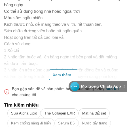
hàng ngày.
Có thể sử dụng trong nhà hoặc ngoài trời
Màu sắc: ngẫu nhiên
Kích thước nhỏ, dễ mang theo và vị trí, rất thuận tiện.
Sửa chữa đường viền hoặc rút ngắn quần.
Hoạt động trên tất cả các loại vải.
Cách sử dụng:
1 Xỏ chỉ
2 Nhấc tấm buộc vải lên bằng ngón trỏ bên phải và đặt miếng
vải dưới tấm buộc
3 Nhấn lên trên cùng của máy theo chuyển động lên và xuống
Xem thêm...
và làm lại, trong khi đó tay phải nên di chuyển sang phải từng
bước và tay trái giữ miếng vải để điều khiển hướng di chuyển.
Mở trong Chiaki App
Bạn gặp vấn đề về sản phẩm hoặc mua hàng?
Hãy
báo lỗi
4 cắt chỉ, và kéo sợi chỉ ra phía sau
cho chúng tôi.
5 buộc chỉ
Tìm kiếm nhiều
những lưu ý khi mua sắm
Sữa Alpha Lipid
The Collagen EXR
Mặt nạ đất sét
Chúng tôi sẽ gửi hàng trong vòng 2 ngày (trừ các ngày Lễ, Tết
và những ngày đơn vị vận chuyển không làm việc)
Kem chống nắng đi biển
Serum B5
Nước tẩy trang