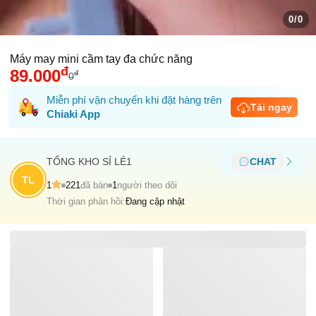
0/0
Máy may mini cầm tay đa chức năng
đ
89.000
đ
0
Miễn phí vận chuyển khi đặt hàng trên
Tải ngay
Chiaki App
TỔNG KHO SỈ LẺ1
CHAT
TL
1
221
đã bán
1
người theo dõi
Thời gian phản hồi:
Đang cập nhật