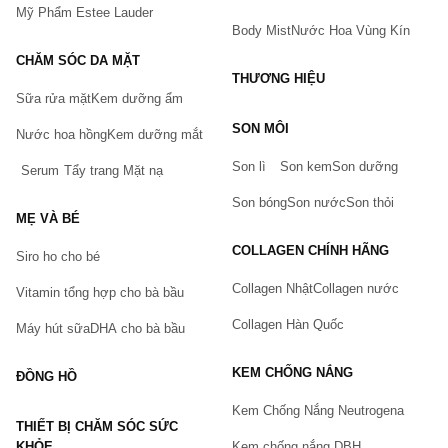
Mỹ Phẩm Estee Lauder
Body Mist
Nước Hoa Vùng Kín
CHĂM SÓC DA MẶT
THƯƠNG HIỆU
Sữa rửa mặt
Kem dưỡng ẩm
Bạn gặp vấn đề về sản phẩm hay mua hàng?
SON MÔI
Hãy báo lỗi cho chúng tôi. Hoặc gọi cho chúng tôi qua số
Nước hoa hồng
Kem dưỡng mắt
0911.888.300
Son lì
Son kem
Son dưỡng
Serum
Tẩy trang
Mặt nạ
Tên của bạn
(*)
Son bóng
Son nước
Son thỏi
MẸ VÀ BÉ
COLLAGEN CHÍNH HÃNG
Siro ho cho bé
Số điện thoại
(*)
Collagen Nhật
Collagen nước
Vitamin tổng hợp cho bà bầu
Collagen Hàn Quốc
Máy hút sữa
DHA cho bà bầu
Email
KEM CHỐNG NẮNG
ĐỒNG HỒ
Kem Chống Nắng Neutrogena
THIẾT BỊ CHĂM SÓC SỨC
Vấn đề
(*)
KHỎE
Kem chống nắng DBH