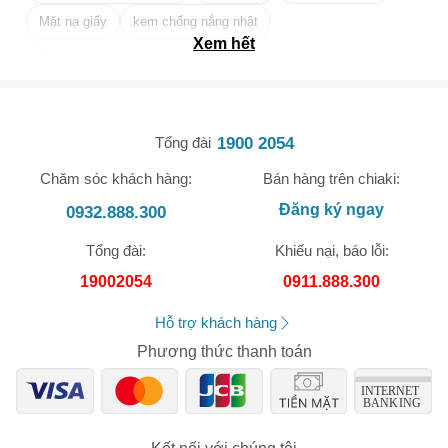
Nếu có thắc mắc, vui lòng nhắn tin riêng, chúng tôi sẽ trả lời
Mặt nạ giấy
kem chống nắng nhật
ngay khi nhìn thấy
Xem hết
Tẩy tế bào chết da mặt tốt nhất
1900 2054
Tổng đài
Chăm sóc khách hàng:
Bán hàng trên chiaki:
🎁 Đừng Bỏ Lỡ! 🎁
Đăng ký ngay
0932.888.300
Mã Giảm Giá Dành Riêng Cho Bạn
Tổng đài:
Khiếu nại, báo lỗi:
Giảm ngay
-
cho bất kỳ đơn hàng nào.
19002054
0911.888.300
XXX-XXXX
Hỗ trợ khách hàng
Phương thức thanh toán
Số lần áp dụng:
1
lần
Áp dụng cho đơn hàng từ:
0
Chỉ áp dụng cho gian hàng:
Ngày hết hạn: