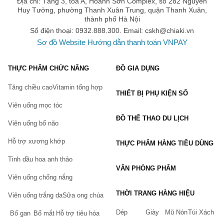
Địa chỉ: Tầng 3, tòa A, Hoành Sơn Complex, số 282 Nguyễn
Huy Tưởng, phường Thanh Xuân Trung, quận Thanh Xuân,
thành phố Hà Nội
Số điện thoại: 0932.888.300. Email:
cskh@chiaki.vn
Sơ đồ Website
Hướng dẫn thanh toán VNPAY
THỰC PHẨM CHỨC NĂNG
ĐỒ GIA DỤNG
Tăng chiều cao
Vitamin tổng hợp
THIẾT BỊ PHỤ KIỆN SỐ
Viên uống mọc tóc
ĐỒ THỂ THAO DU LỊCH
Viên uống bổ não
Hỗ trợ xương khớp
THỰC PHẨM HÀNG TIÊU DÙNG
Tinh dầu hoa anh thảo
VĂN PHÒNG PHẨM
Viên uống chống nắng
THỜI TRANG HÀNG HIỆU
Viên uống trắng da
Sữa ong chúa
Dép
Giày
Mũ Nón
Túi Xách
Bổ gan
Bổ mắt
Hỗ trợ tiêu hóa