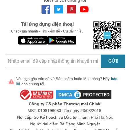
Kết nối với chúng tôi
LẤY MÃ NGAY
Tải ứng dụng điện thoại
Check giá nhanh - Tìm kiếm dễ - Ưu đãi nhiều
GỬI!
Nếu bạn gặp vấn đề về
Sản phẩm
hoặc
Mua hàng
? Hãy
báo
lỗi
cho chúng tôi.
Công ty Cổ phần Thương mại Chiaki
MST: 0108196083 cấp ngày 23/03/2018.
Nơi cấp: Sở Kế hoạch và Đầu tư Thành Phố Hà Nội.
Người đại diện: Bà Đặng Minh Nguyệt