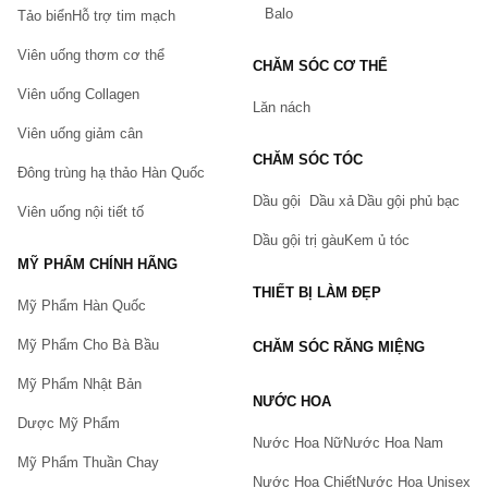
Balo
Tảo biển
Hỗ trợ tim mạch
Viên uống thơm cơ thể
CHĂM SÓC CƠ THỂ
Viên uống Collagen
Lăn nách
Viên uống giảm cân
CHĂM SÓC TÓC
Đông trùng hạ thảo Hàn Quốc
Dầu gội
Dầu xả
Dầu gội phủ bạc
Viên uống nội tiết tố
Dầu gội trị gàu
Kem ủ tóc
MỸ PHẨM CHÍNH HÃNG
THIẾT BỊ LÀM ĐẸP
Mỹ Phẩm Hàn Quốc
Mỹ Phẩm Cho Bà Bầu
CHĂM SÓC RĂNG MIỆNG
Mỹ Phẩm Nhật Bản
NƯỚC HOA
Dược Mỹ Phẩm
Nước Hoa Nữ
Nước Hoa Nam
Mỹ Phẩm Thuần Chay
Nước Hoa Chiết
Nước Hoa Unisex