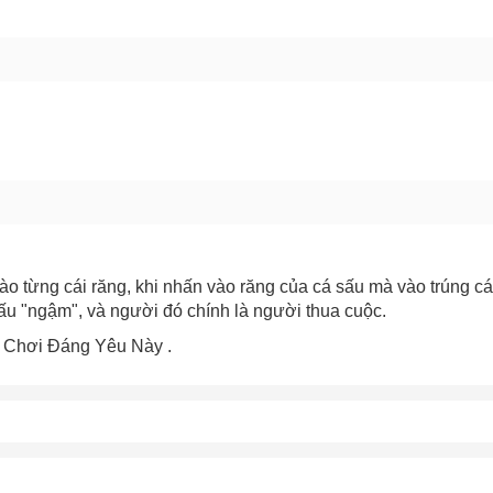
GỬI BÁO LỖI
o từng cái răng, khi nhấn vào răng của cá sấu mà vào trúng cái
sấu "ngậm", và người đó chính là người thua cuộc.
Chơi Đáng Yêu Này .
Chào mừng khách hàng mới!
Tặng bạn mã làm quen
🎁 Đừng Bỏ Lỡ! 🎁
cho đơn hàng có giá trị từ