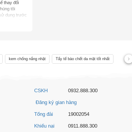
ể thay đổi
húng tôi
 sử dụng trước
, không thể
rị bệnh của
AY
ên quan đến
ể chẩn đoán,
 lệch về sản
kem chống nắng nhật
Tẩy tế bào chết da mặt tốt nhất
CSKH
0932.888.300
Đăng ký gian hàng
Tổng đài
19002054
Khiếu nại
0911.888.300