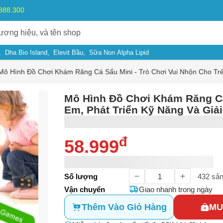
.888.300
Dha Bio Island
Elevit Bầu
Sữa Non Alpha Lipid
Mô Hình Đồ Chơi Khám Răng Cá Sấu Mini - Trò Chơi Vui Nhộn Cho Trẻ 
Mô Hình Đồ Chơi Khám Răng Cá 
Em, Phát Triển Kỹ Năng Và Giải
đ
58.999
ý do
Số lượng
432
sản
m có dấu hiệu lừa đảo
Vận chuyển
Giao nhanh trong ngày
Bạn gặp vấn đề về
Sản phẩm
hay
Mua hàng
?
Thêm Vào Giỏ Hàng
MU
ả, hàng nhái
Hãy báo lỗi cho chúng tôi. Hoặc gọi cho chúng tôi qua số
0911.888.30