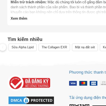
Miễn trừ trách nhiệm:
Mặc dù chúng tôi luôn cố gắng đảm bảo
danh sách thành phần của sản phẩm. Bao bì và thành phần tro
khuyến cáo bạn không nên chỉ dựa trên thông tin được ghi t
khi dùng sản phẩm. Để biết thêm thông tin, vui lòng liên hệ 
Xem thêm
thay thế chỉ dẫn của dược sỹ, bác sỹ và các chuyên gia sức 
Cách
mình. Hãy liên hệ các cơ quan y tế ngay lập tức nếu bạn ngh
thực phẩm chức năng giảm cân chưa được thẩm định bởi C
Sa
điều trị, chữa trị, hay phòng ngừa bệnh tật cùng các vấn đề 
Tr
Tìm kiếm nhiều
phẩm.
m
Sữa Alpha Lipid
The Collagen EXR
Mặt nạ đất sét
Ke
Phương thức thanh 
Tải ứng dụng điện th