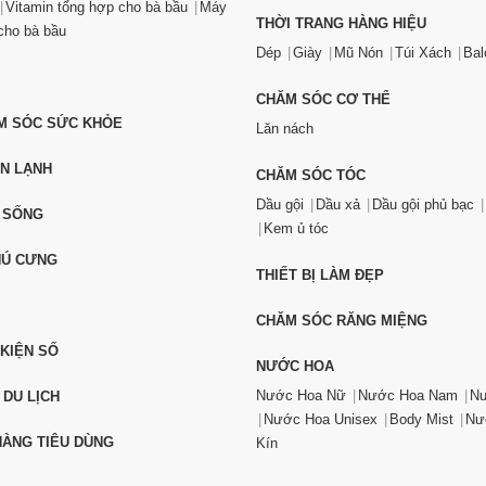
Vitamin tổng hợp cho bà bầu
Máy
THỜI TRANG HÀNG HIỆU
ho bà bầu
Dép
Giày
Mũ Nón
Túi Xách
Bal
CHĂM SÓC CƠ THỂ
ĂM SÓC SỨC KHỎE
Lăn nách
ỆN LẠNH
CHĂM SÓC TÓC
Dầu gội
Dầu xả
Dầu gội phủ bạc
 SỐNG
Kem ủ tóc
HÚ CƯNG
THIẾT BỊ LÀM ĐẸP
CHĂM SÓC RĂNG MIỆNG
 KIỆN SỐ
NƯỚC HOA
Nước Hoa Nữ
Nước Hoa Nam
Nư
 DU LỊCH
Nước Hoa Unisex
Body Mist
Nư
ÀNG TIÊU DÙNG
Kín