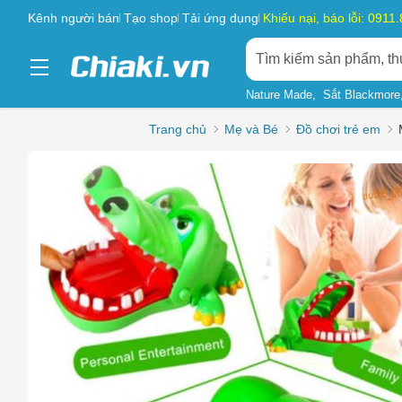
Kênh người bán
Tạo shop
Tải ứng dụng
Khiếu nại, báo lỗi: 0911
Nature Made
Sắt Blackmore
Trang chủ
Mẹ và Bé
Đồ chơi trẻ em
Chọn l
Sản phẩ
Hàng gi