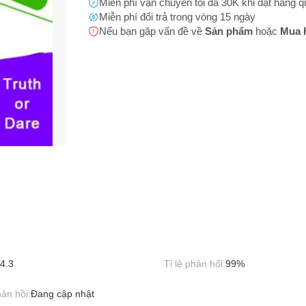
Miễn phí vận chuyển tối đa 30K khi đặt hàng 
m không rõ nguồn gốc, xuất xứ
Miễn phí đổi trả trong vòng 15 ngày
 bạn
(*)
Nếu bạn gặp vấn đề về
Sản phẩm
hoặc
Mua 
h sản phẩm không rõ ràng
m có hình ảnh, nội dung phản cảm hoặc có thể gây phản cảm
 thoại
(*)
 phẩm (Name) không phù hợp với hình ảnh sản phẩm
m có dấu hiệu tăng đơn ảo
 chứa hình ảnh và thông tin giao dịch ngoại sàn
 bị cấm buôn bán (động vật hoang dã, 18+,...)
bạn gặp phải
(*)
4.3
Tỉ lệ phản hổi:
99%
ản hồi:
Đang cập nhật