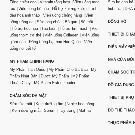
Tăng chiều cao
Vitamin tổng hợp
Viên uống mọc
Siro ho cho bé
tóc
Viên uống bổ não
Hỗ trợ xương khớp
Tinh
hút sữa
DHA c
dầu hoa anh thảo
Viên uống chống nắng
Viên
ĐỒNG HỒ
uống trắng da
Sữa ong chúa
Bổ gan
Bổ mắt
Hỗ trợ tiêu hóa
Tảo biển
Hỗ trợ tim mạch
Viên
THIẾT BỊ CH
uống thơm cơ thể
Viên uống Collagen
Viên uống
giảm cân
Đông trùng hạ thảo Hàn Quốc
Viên
ĐIỆN MÁY ĐI
uống nội tiết tố
NHÀ CỬA ĐỜI
MỸ PHẨM CHÍNH HÃNG
Mỹ Phẩm Hàn Quốc
Mỹ Phẩm Cho Bà Bầu
Mỹ
CHĂM SÓC T
Phẩm Nhật Bản
Dược Mỹ Phẩm
Mỹ Phẩm
Thuần Chay
Mỹ Phẩm Estee Lauder
ĐỒ GIA DỤNG
CHĂM SÓC DA MẶT
THIẾT BỊ PHỤ
Sữa rửa mặt
Kem dưỡng ẩm
Nước hoa hồng
ĐỒ THỂ THAO
Kem dưỡng mắt
Serum
Tẩy trang
Mặt nạ
THỰC PHẨM H