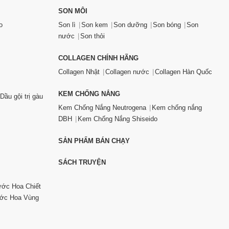
SON MÔI
o
Son lì
Son kem
Son dưỡng
Son bóng
Son
nước
Son thỏi
COLLAGEN CHÍNH HÃNG
Collagen Nhật
Collagen nước
Collagen Hàn Quốc
KEM CHỐNG NẮNG
Dầu gội trị gàu
Kem Chống Nắng Neutrogena
Kem chống nắng
DBH
Kem Chống Nắng Shiseido
SẢN PHẨM BÁN CHẠY
SÁCH TRUYỆN
ớc Hoa Chiết
ớc Hoa Vùng