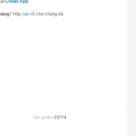
qua
Chiaki App
hàng
? Hãy
báo lỗi
cho chúng tôi.
Sản phẩm:
23774