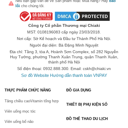
Nếu bạn gặp vấn đề về
Sản phẩm
hoặc
Mua hàng
? Hãy
báo
lỗi
cho chúng tôi.
Công ty Cổ phần Thương mại Chiaki
MST: 0108196083 cấp ngày 23/03/2018.
Nơi cấp: Sở Kế hoạch và Đầu tư Thành Phố Hà Nội.
Người đại diện: Bà Đặng Minh Nguyệt
Địa chỉ: Tầng 3, tòa A, Hoành Sơn Complex, số 282 Nguyễn
Huy Tưởng, phường Thanh Xuân Trung, quận Thanh Xuân,
thành phố Hà Nội
Số điện thoại: 0932.888.300. Email:
cskh@chiaki.vn
Sơ đồ Website
Hướng dẫn thanh toán VNPAY
THỰC PHẨM CHỨC NĂNG
ĐỒ GIA DỤNG
Tăng chiều cao
Vitamin tổng hợp
THIẾT BỊ PHỤ KIỆN SỐ
Viên uống mọc tóc
ĐỒ THỂ THAO DU LỊCH
Viên uống bổ não