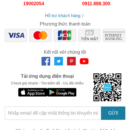
19002054
0911.888.300
Số lần áp dụng:
1
lần
Áp dụng cho đơn hàng từ:
0
Chỉ áp dụng cho gian hàng:
Hỗ trợ khách hàng
Ngày hết hạn:
Phương thức thanh toán
LẤY MÃ NGAY
Kết nối với chúng tôi
Tải ứng dụng điện thoại
Check giá nhanh - Tìm kiếm dễ - Ưu đãi nhiều
GỬI!