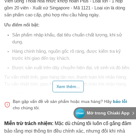
Viên uống Thoái hóa nhức khớp hoàn Plus - Loại xịn - 1 hộp
gồm 20 viên - Xuất xứ Singapore - Mã 1121 - Loại xịn là dòng
sản phẩm cao cấp, phù hợp nhu cầu hằng ngày.
Ưu điểm nổi bật:
Sản phẩm nhập khẩu, đạt tiêu chuẩn chất lượng, khi sử
dụng.
Hàng chính hãng, nguồn gốc rõ ràng, được kiểm tra kỹ
trước khi giao đến tay khách.
Được sản xuất trên dây chuyền hiện đại, vệ sinh và độ bền.
Tư vấn nhiệt tình, giao hàng tận nơi, thanh toán khi nhận hàng.
Tư vấn nhiệt tình, giao hàng tận nơi, thanh toán khi nhận hàng.
Xem thêm...
Lưu ý khi sử dụng:
Bảo quản nơi khô ráo, thoáng mát, tránh
ánh nắng trực tiếp. Để xa tầm tay trẻ em, dùng theo nhu cầu cá
Bạn gặp vấn đề về sản phẩm hoặc mua hàng?
Hãy
báo lỗi
cho chúng tôi.
nhân.
Mở trong Chiaki App
Chọn Snap Shop để về chất lượng và dịch vụ.
Miễn trừ trách nhiệm:
Mặc dù chúng tôi luôn cố gắng đảm
bảo rằng mọi thông tin đều chính xác, nhưng đôi khi nhà
Thực phẩm này không phải là thuốc, không có tác dụng thay