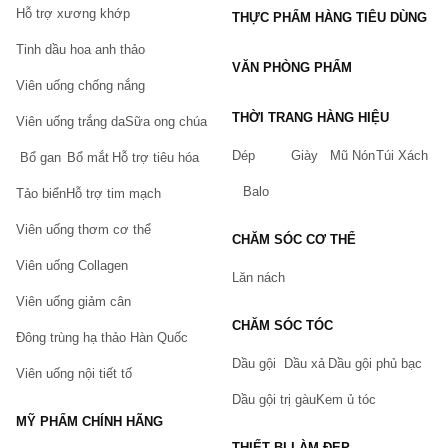
Hỗ trợ xương khớp
THỰC PHẨM HÀNG TIÊU DÙNG
Tinh dầu hoa anh thảo
VĂN PHÒNG PHẨM
Viên uống chống nắng
THỜI TRANG HÀNG HIỆU
Viên uống trắng da
Sữa ong chúa
Dép
Giày
Mũ Nón
Túi Xách
Bổ gan
Bổ mắt
Hỗ trợ tiêu hóa
Balo
Tảo biển
Hỗ trợ tim mạch
Viên uống thơm cơ thể
CHĂM SÓC CƠ THỂ
Viên uống Collagen
Lăn nách
Viên uống giảm cân
CHĂM SÓC TÓC
Đông trùng hạ thảo Hàn Quốc
Dầu gội
Dầu xả
Dầu gội phủ bạc
Viên uống nội tiết tố
Dầu gội trị gàu
Kem ủ tóc
MỸ PHẨM CHÍNH HÃNG
THIẾT BỊ LÀM ĐẸP