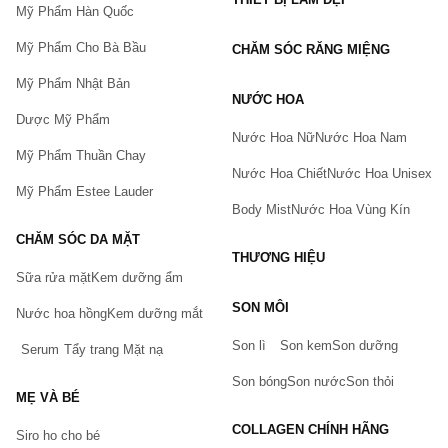
Mỹ Phẩm Hàn Quốc
Mỹ Phẩm Cho Bà Bầu
CHĂM SÓC RĂNG MIỆNG
Mỹ Phẩm Nhật Bản
NƯỚC HOA
Dược Mỹ Phẩm
Nước Hoa Nữ
Nước Hoa Nam
Mỹ Phẩm Thuần Chay
Nước Hoa Chiết
Nước Hoa Unisex
Mỹ Phẩm Estee Lauder
Body Mist
Nước Hoa Vùng Kín
CHĂM SÓC DA MẶT
THƯƠNG HIỆU
Sữa rửa mặt
Kem dưỡng ẩm
Bạn gặp vấn đề về sản phẩm hay mua hàng?
SON MÔI
Hãy báo lỗi cho chúng tôi. Hoặc gọi cho chúng tôi qua số
Nước hoa hồng
Kem dưỡng mắt
0911.888.300
Son lì
Son kem
Son dưỡng
Serum
Tẩy trang
Mặt nạ
Tên của bạn
(*)
Son bóng
Son nước
Son thỏi
MẸ VÀ BÉ
COLLAGEN CHÍNH HÃNG
Siro ho cho bé