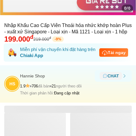
0/0
Nhập Khẩu Cao Cấp Viên Thoái hóa nhức khớp hoàn Plus
- xuất xứ Singapore - Loại xịn - Mã 1121 - Loại xịn - 1 hộp
đ
199.000
đ
219.000
-
9
%
Miễn phí vận chuyển khi đặt hàng trên
Tải ngay
Chiaki App
Hannie Shop
CHAT
HS
1.9
706
đã bán
21
người theo dõi
Thời gian phản hồi:
Đang cập nhật