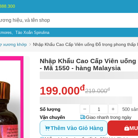
.888.300
kmores
Tảo Xoắn Spirulina
rợ xương khớp
Nhập Khẩu Cao Cấp Viên uống Đỗ trọng phong thấp li
Nhập Khẩu Cao Cấp Viên uống Đ
- Mã 1550 - hàng Malaysia
đ
199.000
đ
219.000
ý do
Số lượng
500
sản
Vận chuyển
Giao nhanh trong ngày
m có dấu hiệu lừa đảo
Thêm Vào Giỏ Hàng
MU
Bạn gặp vấn đề về
Sản phẩm
hay
Mua hàng
?
ả, hàng nhái