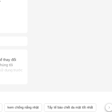
.
AY
ể thay đổi
húng tôi
 sử dụng trước
, không thể
rị bệnh của
ên quan đến
ể chẩn đoán,
 lệch về sản
kem chống nắng nhật
Tẩy tế bào chết da mặt tốt nhất