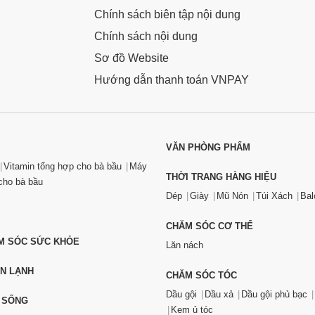
Chính sách biên tập nội dung
Chính sách nội dung
Sơ đồ Website
Hướng dẫn thanh toán VNPAY
VĂN PHÒNG PHẨM
Vitamin tổng hợp cho bà bầu
Máy
THỜI TRANG HÀNG HIỆU
ho bà bầu
Dép
Giày
Mũ Nón
Túi Xách
Bal
CHĂM SÓC CƠ THỂ
ĂM SÓC SỨC KHỎE
Lăn nách
ỆN LẠNH
CHĂM SÓC TÓC
Dầu gội
Dầu xả
Dầu gội phủ bạc
 SỐNG
Kem ủ tóc