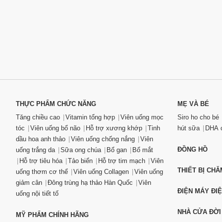
THỰC PHẨM CHỨC NĂNG
MẸ VÀ BÉ
Tăng chiều cao
Vitamin tổng hợp
Viên uống mọc
Siro ho cho bé
tóc
Viên uống bổ não
Hỗ trợ xương khớp
Tinh
hút sữa
DHA c
dầu hoa anh thảo
Viên uống chống nắng
Viên
ĐỒNG HỒ
uống trắng da
Sữa ong chúa
Bổ gan
Bổ mắt
Hỗ trợ tiêu hóa
Tảo biển
Hỗ trợ tim mạch
Viên
THIẾT BỊ CH
uống thơm cơ thể
Viên uống Collagen
Viên uống
giảm cân
Đông trùng hạ thảo Hàn Quốc
Viên
ĐIỆN MÁY ĐI
uống nội tiết tố
NHÀ CỬA ĐỜI
MỸ PHẨM CHÍNH HÃNG