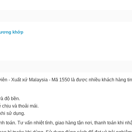
GỬI BÁO LỖI
xương khớp
iên - Xuất xứ Malaysia - Mã 1550 là được nhiều khách hàng ti
và độ bền.
 chịu và thoải mái.
khi sử dụng.
nh toán. Tư vấn nhiệt tình, giao hàng tận nơi, thanh toán khi nh