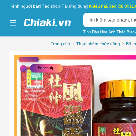
Kênh người bán
Tạo shop
Tải ứng dụng
Khiếu nại, báo lỗi: 0911
Tinh Dầu Hoa Anh Thảo Blac
Trang chủ
Thực phẩm chức năng
Bổ t
Chọn l
Sản phẩ
Hàng gi