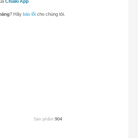
qua
Chiaki App
0
hàng
? Hãy
báo lỗi
cho chúng tôi.
Sản phẩm:
904