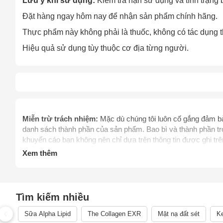
Lưu ý khi sử dụng:
Kiểm tra hạn sử dụng và tình trạng 
Đặt hàng ngay hôm nay để nhận sản phẩm chính hãng.
Thực phẩm này không phải là thuốc, không có tác dụng t
Hiệu quả sử dụng tùy thuộc cơ địa từng người.
Cách
Miễn trừ trách nhiệm:
Mặc dù chúng tôi luôn cố gắng đảm bảo
Sa
danh sách thành phần của sản phẩm. Bao bì và thành phần tro
Tr
khuyến cáo bạn không nên chỉ dựa trên thông tin được ghi t
m
khi dùng sản phẩm. Để biết thêm thông tin, vui lòng liên hệ 
Xem thêm
thay thế chỉ dẫn của dược sỹ, bác sỹ và các chuyên gia sức 
mình. Hãy liên hệ các cơ quan y tế ngay lập tức nếu bạn ngh
thực phẩm chức năng giảm cân chưa được thẩm định bởi C
điều trị, chữa trị, hay phòng ngừa bệnh tật cùng các vấn đề 
Tìm kiếm nhiều
phẩm.
Sữa Alpha Lipid
The Collagen EXR
Mặt nạ đất sét
Ke