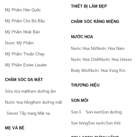
THIẾT BỊ LÀM ĐẸP
Mỹ Phẩm Hàn Quốc
Mỹ Phẩm Cho Bà Bầu
CHĂM SÓC RĂNG MIỆNG
Mỹ Phẩm Nhật Bản
NƯỚC HOA
Dược Mỹ Phẩm
Nước Hoa Nữ
Nước Hoa Nam
Mỹ Phẩm Thuần Chay
Nước Hoa Chiết
Nước Hoa Unisex
Mỹ Phẩm Estee Lauder
Body Mist
Nước Hoa Vùng Kín
CHĂM SÓC DA MẶT
THƯƠNG HIỆU
Sữa rửa mặt
Kem dưỡng ẩm
Bạn gặp vấn đề về sản phẩm hay mua hàng?
SON MÔI
Hãy báo lỗi cho chúng tôi. Hoặc gọi cho chúng tôi qua số
Nước hoa hồng
Kem dưỡng mắt
0911.888.300
Son lì
Son kem
Son dưỡng
Serum
Tẩy trang
Mặt nạ
Tên của bạn
(*)
Son bóng
Son nước
Son thỏi
MẸ VÀ BÉ