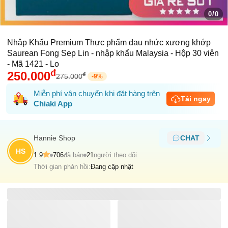
0/0
Nhập Khẩu Premium Thực phẩm đau nhức xương khớp
Saurean Fong Sep Lin - nhập khẩu Malaysia - Hộp 30 viên
- Mã 1421 - Lo
đ
250.000
đ
275.000
-
9
%
Miễn phí vận chuyển khi đặt hàng trên
Tải ngay
Chiaki App
Hannie Shop
CHAT
HS
1.9
706
đã bán
21
người theo dõi
Thời gian phản hồi:
Đang cập nhật