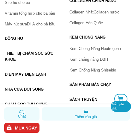
COLLAGEN CHÍNH HÃNG
Siro ho cho bé
Số điện thoại
(*)
Collagen Nhật
Collagen nước
Vitamin tổng hợp cho bà bầu
Collagen Hàn Quốc
Máy hút sữa
DHA cho bà bầu
Email
KEM CHỐNG NẮNG
ĐỒNG HỒ
Kem Chống Nắng Neutrogena
THIẾT BỊ CHĂM SÓC SỨC
Vấn đề
(*)
KHỎE
Kem chống nắng DBH
Kem Chống Nắng Shiseido
ĐIỆN MÁY ĐIỆN LẠNH
Mô tả
(*)
SẢN PHẨM BÁN CHẠY
NHÀ CỬA ĐỜI SỐNG
SÁCH TRUYỆN
CHĂM SÓC THÚ CƯNG
Miễn phí
ship
Chat
Thêm vào giỏ
GỬI BÁO LỖI
MUA NGAY
Copyright © 2026 Chiaki.vn