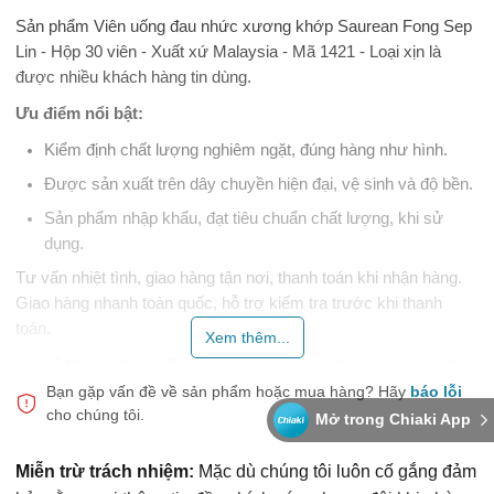
Sản phẩm Viên uống đau nhức xương khớp Saurean Fong Sep
Lin - Hộp 30 viên - Xuất xứ Malaysia - Mã 1421 - Loại xịn là
được nhiều khách hàng tin dùng.
Ưu điểm nổi bật:
Kiểm định chất lượng nghiêm ngặt, đúng hàng như hình.
Được sản xuất trên dây chuyền hiện đại, vệ sinh và độ bền.
Sản phẩm nhập khẩu, đạt tiêu chuẩn chất lượng, khi sử
dụng.
Tư vấn nhiệt tình, giao hàng tận nơi, thanh toán khi nhận hàng.
Giao hàng nhanh toàn quốc, hỗ trợ kiểm tra trước khi thanh
toán.
Xem thêm...
Lưu ý khi sử dụng:
Bảo quản nơi khô ráo, thoáng mát, tránh
ánh nắng trực tiếp. Sử dụng đúng cách để đạt và trải nghiệm.
Bạn gặp vấn đề về sản phẩm hoặc mua hàng?
Hãy
báo lỗi
cho chúng tôi.
Mở trong Chiaki App
Cảm ơn bạn đã tin tưởng và sản phẩm của shop.
Miễn trừ trách nhiệm:
Mặc dù chúng tôi luôn cố gắng đảm
Thực phẩm này không phải là thuốc, không có tác dụng thay