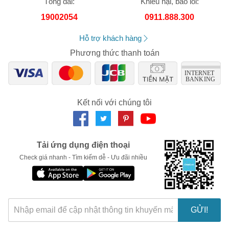
Tổng đài:
Khiếu nại, báo lỗi:
trách nhiệm về nhầm lẫn hay sai lệch về sản phẩm.
Số lần áp dụng:
1
lần
19002054
0911.888.300
Áp dụng cho đơn hàng từ:
0
Chỉ áp dụng cho gian hàng:
Hỗ trợ khách hàng
Ngày hết hạn:
Phương thức thanh toán
LẤY MÃ NGAY
Kết nối với chúng tôi
Tải ứng dụng điện thoại
Check giá nhanh - Tìm kiếm dễ - Ưu đãi nhiều
GỬI!