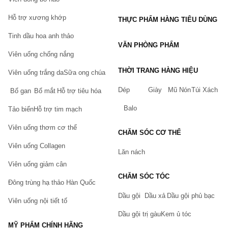
Hỗ trợ xương khớp
THỰC PHẨM HÀNG TIÊU DÙNG
Tinh dầu hoa anh thảo
VĂN PHÒNG PHẨM
Viên uống chống nắng
THỜI TRANG HÀNG HIỆU
Viên uống trắng da
Sữa ong chúa
Dép
Giày
Mũ Nón
Túi Xách
Bổ gan
Bổ mắt
Hỗ trợ tiêu hóa
Balo
Tảo biển
Hỗ trợ tim mạch
Viên uống thơm cơ thể
CHĂM SÓC CƠ THỂ
Viên uống Collagen
Lăn nách
Viên uống giảm cân
CHĂM SÓC TÓC
Đông trùng hạ thảo Hàn Quốc
Dầu gội
Dầu xả
Dầu gội phủ bạc
Viên uống nội tiết tố
Dầu gội trị gàu
Kem ủ tóc
MỸ PHẨM CHÍNH HÃNG