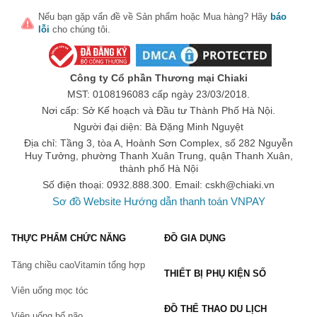
Nếu bạn gặp vấn đề về
Sản phẩm
hoặc
Mua hàng
? Hãy
báo
lỗi
cho chúng tôi.
Công ty Cổ phần Thương mại Chiaki
MST: 0108196083 cấp ngày 23/03/2018.
Nơi cấp: Sở Kế hoạch và Đầu tư Thành Phố Hà Nội.
Người đại diện: Bà Đặng Minh Nguyệt
Địa chỉ: Tầng 3, tòa A, Hoành Sơn Complex, số 282 Nguyễn
Huy Tưởng, phường Thanh Xuân Trung, quận Thanh Xuân,
thành phố Hà Nội
Số điện thoại: 0932.888.300. Email:
cskh@chiaki.vn
Sơ đồ Website
Hướng dẫn thanh toán VNPAY
THỰC PHẨM CHỨC NĂNG
ĐỒ GIA DỤNG
Tăng chiều cao
Vitamin tổng hợp
THIẾT BỊ PHỤ KIỆN SỐ
Viên uống mọc tóc
ĐỒ THỂ THAO DU LỊCH
Viên uống bổ não