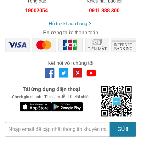
Tổng đài:
Khiếu nại, báo lỗi:
trách nhiệm về nhầm lẫn hay sai lệch về sản phẩm.
Số lần áp dụng:
1
lần
19002054
0911.888.300
Áp dụng cho đơn hàng từ:
0
Chỉ áp dụng cho gian hàng:
Hỗ trợ khách hàng
Ngày hết hạn:
Phương thức thanh toán
LẤY MÃ NGAY
Kết nối với chúng tôi
Tải ứng dụng điện thoại
Check giá nhanh - Tìm kiếm dễ - Ưu đãi nhiều
GỬI!