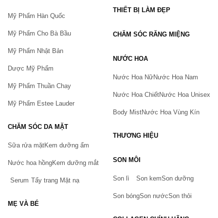
THIẾT BỊ LÀM ĐẸP
Mỹ Phẩm Hàn Quốc
Mỹ Phẩm Cho Bà Bầu
CHĂM SÓC RĂNG MIỆNG
Mỹ Phẩm Nhật Bản
NƯỚC HOA
Dược Mỹ Phẩm
Nước Hoa Nữ
Nước Hoa Nam
Mỹ Phẩm Thuần Chay
Nước Hoa Chiết
Nước Hoa Unisex
Mỹ Phẩm Estee Lauder
Body Mist
Nước Hoa Vùng Kín
CHĂM SÓC DA MẶT
THƯƠNG HIỆU
Sữa rửa mặt
Kem dưỡng ẩm
Bạn gặp vấn đề về sản phẩm hay mua hàng?
SON MÔI
Hãy báo lỗi cho chúng tôi. Hoặc gọi cho chúng tôi qua số
Nước hoa hồng
Kem dưỡng mắt
0911.888.300
Son lì
Son kem
Son dưỡng
Serum
Tẩy trang
Mặt nạ
Tên của bạn
(*)
Son bóng
Son nước
Son thỏi
MẸ VÀ BÉ