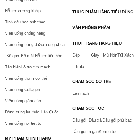
Hỗ trợ xương khớp
THỰC PHẨM HÀNG TIÊU DÙNG
Tinh dầu hoa anh thảo
VĂN PHÒNG PHẨM
Viên uống chống nắng
THỜI TRANG HÀNG HIỆU
Viên uống trắng da
Sữa ong chúa
Dép
Giày
Mũ Nón
Túi Xách
Bổ gan
Bổ mắt
Hỗ trợ tiêu hóa
Balo
Tảo biển
Hỗ trợ tim mạch
Viên uống thơm cơ thể
CHĂM SÓC CƠ THỂ
Viên uống Collagen
Lăn nách
Viên uống giảm cân
CHĂM SÓC TÓC
Đông trùng hạ thảo Hàn Quốc
Dầu gội
Dầu xả
Dầu gội phủ bạc
Viên uống nội tiết tố
Dầu gội trị gàu
Kem ủ tóc
MỸ PHẨM CHÍNH HÃNG