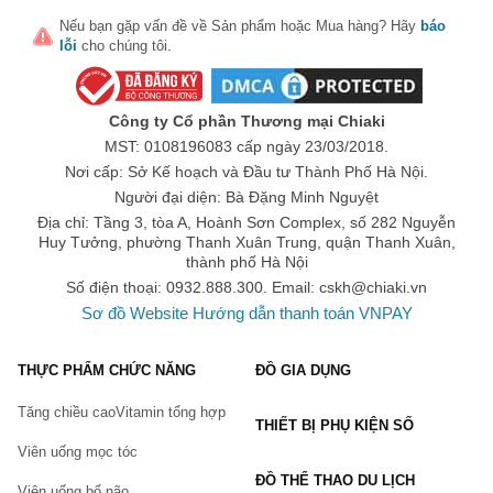
Nếu bạn gặp vấn đề về
Sản phẩm
hoặc
Mua hàng
? Hãy
báo
lỗi
cho chúng tôi.
Công ty Cổ phần Thương mại Chiaki
MST: 0108196083 cấp ngày 23/03/2018.
Nơi cấp: Sở Kế hoạch và Đầu tư Thành Phố Hà Nội.
Người đại diện: Bà Đặng Minh Nguyệt
Địa chỉ: Tầng 3, tòa A, Hoành Sơn Complex, số 282 Nguyễn
Huy Tưởng, phường Thanh Xuân Trung, quận Thanh Xuân,
thành phố Hà Nội
Số điện thoại: 0932.888.300. Email:
cskh@chiaki.vn
Sơ đồ Website
Hướng dẫn thanh toán VNPAY
THỰC PHẨM CHỨC NĂNG
ĐỒ GIA DỤNG
Tăng chiều cao
Vitamin tổng hợp
THIẾT BỊ PHỤ KIỆN SỐ
Viên uống mọc tóc
ĐỒ THỂ THAO DU LỊCH
Viên uống bổ não