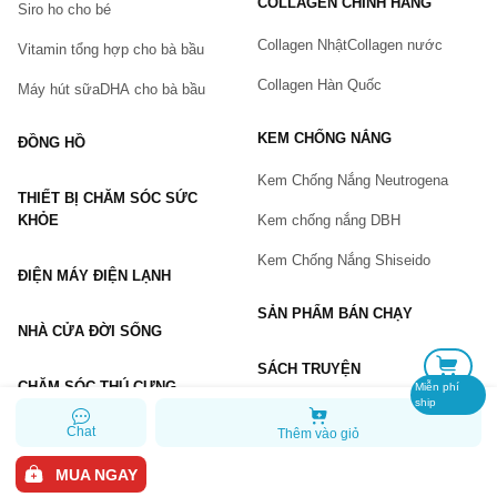
COLLAGEN CHÍNH HÃNG
Siro ho cho bé
Số điện thoại
(*)
Collagen Nhật
Collagen nước
Vitamin tổng hợp cho bà bầu
Collagen Hàn Quốc
Máy hút sữa
DHA cho bà bầu
Email
KEM CHỐNG NẮNG
ĐỒNG HỒ
Kem Chống Nắng Neutrogena
THIẾT BỊ CHĂM SÓC SỨC
Vấn đề
(*)
KHỎE
Kem chống nắng DBH
Kem Chống Nắng Shiseido
ĐIỆN MÁY ĐIỆN LẠNH
Mô tả
(*)
SẢN PHẨM BÁN CHẠY
NHÀ CỬA ĐỜI SỐNG
SÁCH TRUYỆN
CHĂM SÓC THÚ CƯNG
Miễn phí
ship
Chat
Thêm vào giỏ
GỬI BÁO LỖI
MUA NGAY
Copyright © 2026 Chiaki.vn