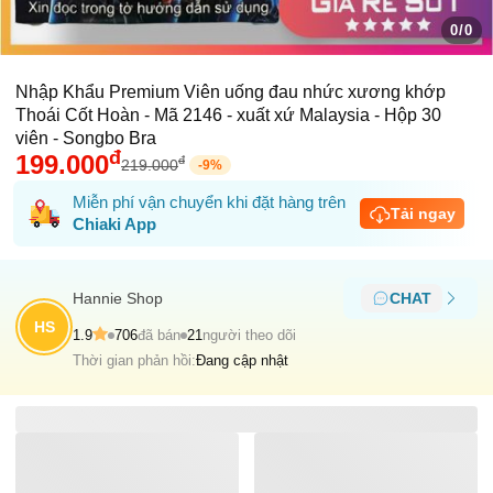
0/0
Nhập Khẩu Premium Viên uống đau nhức xương khớp
Thoái Cốt Hoàn - Mã 2146 - xuất xứ Malaysia - Hộp 30
viên - Songbo Bra
đ
199.000
đ
219.000
-
9
%
Miễn phí vận chuyển khi đặt hàng trên
Tải ngay
Chiaki App
Hannie Shop
CHAT
HS
1.9
706
đã bán
21
người theo dõi
Thời gian phản hồi:
Đang cập nhật