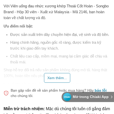
Với Viên uống đau nhức xương khớp Thoái Cốt Hoàn - Songbo
Brand - Hộp 30 viên - Xuất xứ Malaysia - Mã 2146, bạn hoàn
toàn về chất lượng và độ.
Ưu điểm nổi bật:
Được sản xuất trên dây chuyền hiện đại, vệ sinh và độ bền.
Hàng chính hãng, nguồn gốc rõ ràng, được kiểm tra kỹ
trước khi giao đến tay khách.
Chất liệu cao cấp, mềm mại, mang lại cảm giác dễ chịu và
thoải mái.
Shop hỗ trợ đổi trả nếu sản phẩm không đúng mô tả. hàng thật
100%, hoàn tiền nếu phát hiện hàng giả.
Xem thêm...
Lưu ý khi sử dụng:
Bảo quản nơi khô ráo, thoáng mát, tránh
ánh nắng trực tiếp. Bảo quản nơi khô ráo, thoáng mát, tránh ánh
Bạn gặp vấn đề về sản phẩm hoặc mua hàng?
Hãy
báo lỗi
cho chúng tôi.
nắng trực tiếp.
Mở trong Chiaki App
Đặt hàng ngay hôm nay để nhận sản phẩm chính hãng.
Miễn trừ trách nhiệm:
Mặc dù chúng tôi luôn cố gắng đảm