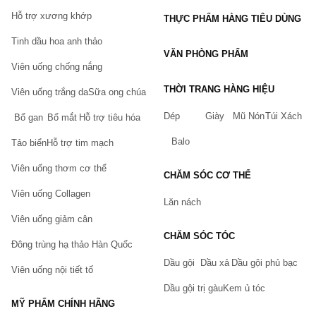
Hỗ trợ xương khớp
THỰC PHẨM HÀNG TIÊU DÙNG
Tinh dầu hoa anh thảo
VĂN PHÒNG PHẨM
Viên uống chống nắng
THỜI TRANG HÀNG HIỆU
Viên uống trắng da
Sữa ong chúa
Dép
Giày
Mũ Nón
Túi Xách
Bổ gan
Bổ mắt
Hỗ trợ tiêu hóa
Balo
Tảo biển
Hỗ trợ tim mạch
Viên uống thơm cơ thể
CHĂM SÓC CƠ THỂ
Viên uống Collagen
Lăn nách
Viên uống giảm cân
CHĂM SÓC TÓC
Đông trùng hạ thảo Hàn Quốc
Dầu gội
Dầu xả
Dầu gội phủ bạc
Viên uống nội tiết tố
Dầu gội trị gàu
Kem ủ tóc
MỸ PHẨM CHÍNH HÃNG