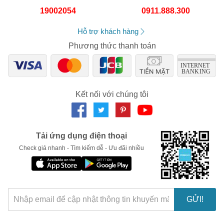
Số lần áp dụng:
1
lần
19002054
0911.888.300
Áp dụng cho đơn hàng từ:
0
Chỉ áp dụng cho gian hàng:
Hỗ trợ khách hàng
Ngày hết hạn:
Phương thức thanh toán
LẤY MÃ NGAY
Kết nối với chúng tôi
Tải ứng dụng điện thoại
Check giá nhanh - Tìm kiếm dễ - Ưu đãi nhiều
GỬI!