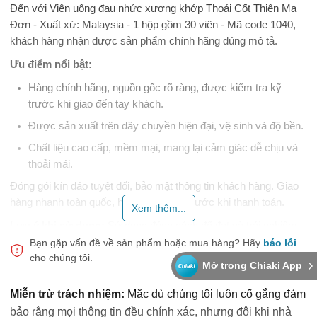
Đến với Viên uống đau nhức xương khớp Thoái Cốt Thiên Ma
Đơn - Xuất xứ: Malaysia - 1 hộp gồm 30 viên - Mã code 1040,
khách hàng nhận được sản phẩm chính hãng đúng mô tả.
Ưu điểm nổi bật:
Hàng chính hãng, nguồn gốc rõ ràng, được kiểm tra kỹ
trước khi giao đến tay khách.
Được sản xuất trên dây chuyền hiện đại, vệ sinh và độ bền.
Chất liệu cao cấp, mềm mại, mang lại cảm giác dễ chịu và
thoải mái.
Đóng gói kín đáo tuyệt đối, bảo mật thông tin khách hàng. Giao
hàng nhanh toàn quốc, hỗ trợ kiểm tra trước khi thanh toán.
Xem thêm...
Lưu ý khi sử dụng:
Sử dụng đúng cách để đạt và trải nghiệm.
Kiểm tra hạn sử dụng và tình trạng bao bì trước khi dùng.
Bạn gặp vấn đề về sản phẩm hoặc mua hàng?
Hãy
báo lỗi
cho chúng tôi.
Snap Shop đồng hành cùng sức khỏe và trải nghiệm của bạn.
Mở trong Chiaki App
Miễn trừ trách nhiệm:
Mặc dù chúng tôi luôn cố gắng đảm
Thực phẩm này không phải là thuốc, không có tác dụng thay
bảo rằng mọi thông tin đều chính xác, nhưng đôi khi nhà
thế thuốc chữa bệnh.