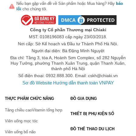
Nếu bạn gặp vấn đề về
Sản phẩm
hoặc
Mua hàng
? Hãy
báo
lỗi
cho chúng tôi.
Công ty Cổ phần Thương mại Chiaki
MST: 0108196083 cấp ngày 23/03/2018.
Nơi cấp: Sở Kế hoạch và Đầu tư Thành Phố Hà Nội.
Người đại diện: Bà Đặng Minh Nguyệt
Địa chỉ: Tầng 3, tòa A, Hoành Sơn Complex, số 282 Nguyễn
Huy Tưởng, phường Thanh Xuân Trung, quận Thanh Xuân,
thành phố Hà Nội
Số điện thoại: 0932.888.300. Email:
cskh@chiaki.vn
Sơ đồ Website
Hướng dẫn thanh toán VNPAY
THỰC PHẨM CHỨC NĂNG
ĐỒ GIA DỤNG
Tăng chiều cao
Vitamin tổng hợp
THIẾT BỊ PHỤ KIỆN SỐ
Viên uống mọc tóc
ĐỒ THỂ THAO DU LỊCH
Viên uống bổ não