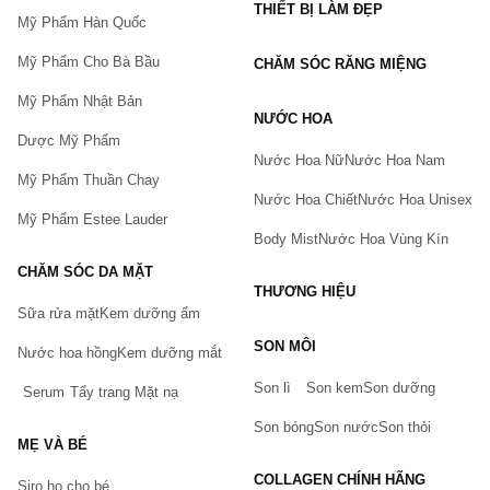
THIẾT BỊ LÀM ĐẸP
Mỹ Phẩm Hàn Quốc
Mỹ Phẩm Cho Bà Bầu
CHĂM SÓC RĂNG MIỆNG
Mỹ Phẩm Nhật Bản
NƯỚC HOA
Dược Mỹ Phẩm
Nước Hoa Nữ
Nước Hoa Nam
Mỹ Phẩm Thuần Chay
Nước Hoa Chiết
Nước Hoa Unisex
Mỹ Phẩm Estee Lauder
Body Mist
Nước Hoa Vùng Kín
CHĂM SÓC DA MẶT
THƯƠNG HIỆU
Sữa rửa mặt
Kem dưỡng ẩm
Bạn gặp vấn đề về sản phẩm hay mua hàng?
SON MÔI
Hãy báo lỗi cho chúng tôi. Hoặc gọi cho chúng tôi qua số
Nước hoa hồng
Kem dưỡng mắt
0911.888.300
Son lì
Son kem
Son dưỡng
Serum
Tẩy trang
Mặt nạ
Tên của bạn
(*)
Son bóng
Son nước
Son thỏi
MẸ VÀ BÉ
COLLAGEN CHÍNH HÃNG
Siro ho cho bé