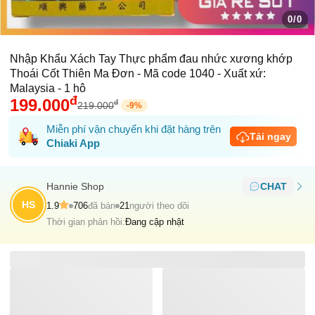
0/0
Nhập Khẩu Xách Tay Thực phẩm đau nhức xương khớp
Thoái Cốt Thiên Ma Đơn - Mã code 1040 - Xuất xứ:
Malaysia - 1 hô
đ
199.000
đ
219.000
-
9
%
Miễn phí vận chuyển khi đặt hàng trên
Tải ngay
Chiaki App
Hannie Shop
CHAT
HS
1.9
706
đã bán
21
người theo dõi
Thời gian phản hồi:
Đang cập nhật