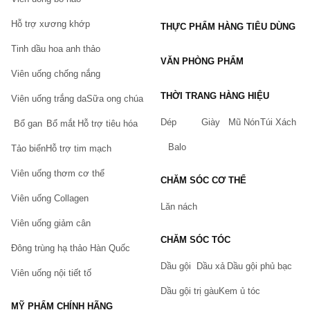
Hỗ trợ xương khớp
THỰC PHẨM HÀNG TIÊU DÙNG
Tinh dầu hoa anh thảo
VĂN PHÒNG PHẨM
Viên uống chống nắng
THỜI TRANG HÀNG HIỆU
Viên uống trắng da
Sữa ong chúa
Dép
Giày
Mũ Nón
Túi Xách
Bổ gan
Bổ mắt
Hỗ trợ tiêu hóa
Balo
Tảo biển
Hỗ trợ tim mạch
Viên uống thơm cơ thể
CHĂM SÓC CƠ THỂ
Viên uống Collagen
Lăn nách
Viên uống giảm cân
CHĂM SÓC TÓC
Đông trùng hạ thảo Hàn Quốc
Dầu gội
Dầu xả
Dầu gội phủ bạc
Viên uống nội tiết tố
Dầu gội trị gàu
Kem ủ tóc
MỸ PHẨM CHÍNH HÃNG