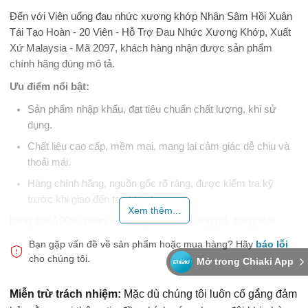
Đến với Viên uống đau nhức xương khớp Nhân Sâm Hồi Xuân
Tái Tạo Hoàn - 20 Viên - Hỗ Trợ Đau Nhức Xương Khớp, Xuất
Xứ Malaysia - Mã 2097, khách hàng nhận được sản phẩm
chính hãng đúng mô tả.
Ưu điểm nổi bật:
Sản phẩm nhập khẩu, đạt tiêu chuẩn chất lượng, khi sử
dụng.
Chất liệu cao cấp, mềm mại, mang lại cảm giác dễ chịu và
thoải mái.
Hàng chính hãng, nguồn gốc rõ ràng, được kiểm tra kỹ
trước khi giao đến tay khách.
Xem thêm...
hàng thật 100%, hoàn tiền nếu phát hiện hàng giả. hàng thật
100%, hoàn tiền nếu phát hiện hàng giả.
Bạn gặp vấn đề về sản phẩm hoặc mua hàng?
Hãy
báo lỗi
cho chúng tôi.
Lưu ý khi sử dụng:
Kiểm tra hạn sử dụng và tình trạng bao bì
Mở trong Chiaki App
trước khi dùng. Bảo quản nơi khô ráo, thoáng mát, tránh ánh
nắng trực tiếp.
Miễn trừ trách nhiệm:
Mặc dù chúng tôi luôn cố gắng đảm