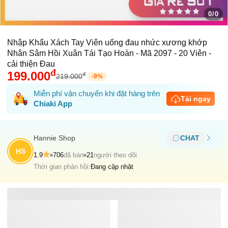
0/0
Nhập Khẩu Xách Tay Viên uống đau nhức xương khớp
Nhân Sâm Hồi Xuân Tái Tạo Hoàn - Mã 2097 - 20 Viên -
cải thiện Đau
đ
199.000
đ
219.000
-
9
%
Miễn phí vận chuyển khi đặt hàng trên
Tải ngay
Chiaki App
Hannie Shop
CHAT
HS
1.9
706
đã bán
21
người theo dõi
Thời gian phản hồi:
Đang cập nhật