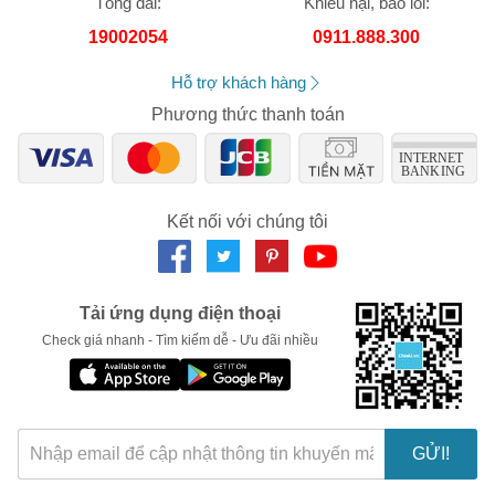
Tổng đài:
Khiếu nại, báo lỗi:
trách nhiệm về nhầm lẫn hay sai lệch về sản phẩm.
Số lần áp dụng:
1
lần
19002054
0911.888.300
Áp dụng cho đơn hàng từ:
0
Chỉ áp dụng cho gian hàng:
Hỗ trợ khách hàng
Ngày hết hạn:
Phương thức thanh toán
LẤY MÃ NGAY
Kết nối với chúng tôi
Tải ứng dụng điện thoại
Check giá nhanh - Tìm kiếm dễ - Ưu đãi nhiều
GỬI!