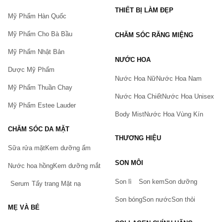
THIẾT BỊ LÀM ĐẸP
Mỹ Phẩm Hàn Quốc
Mỹ Phẩm Cho Bà Bầu
CHĂM SÓC RĂNG MIỆNG
Mỹ Phẩm Nhật Bản
NƯỚC HOA
Dược Mỹ Phẩm
Nước Hoa Nữ
Nước Hoa Nam
Mỹ Phẩm Thuần Chay
Nước Hoa Chiết
Nước Hoa Unisex
Mỹ Phẩm Estee Lauder
Body Mist
Nước Hoa Vùng Kín
CHĂM SÓC DA MẶT
THƯƠNG HIỆU
Sữa rửa mặt
Kem dưỡng ẩm
Bạn gặp vấn đề về sản phẩm hay mua hàng?
SON MÔI
Hãy báo lỗi cho chúng tôi. Hoặc gọi cho chúng tôi qua số
Nước hoa hồng
Kem dưỡng mắt
0911.888.300
Son lì
Son kem
Son dưỡng
Serum
Tẩy trang
Mặt nạ
Tên của bạn
(*)
Son bóng
Son nước
Son thỏi
MẸ VÀ BÉ