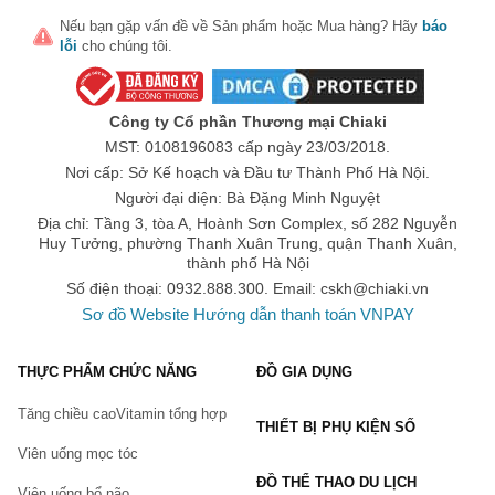
Nếu bạn gặp vấn đề về
Sản phẩm
hoặc
Mua hàng
? Hãy
báo
lỗi
cho chúng tôi.
Công ty Cổ phần Thương mại Chiaki
MST: 0108196083 cấp ngày 23/03/2018.
Nơi cấp: Sở Kế hoạch và Đầu tư Thành Phố Hà Nội.
Người đại diện: Bà Đặng Minh Nguyệt
Địa chỉ: Tầng 3, tòa A, Hoành Sơn Complex, số 282 Nguyễn
Huy Tưởng, phường Thanh Xuân Trung, quận Thanh Xuân,
thành phố Hà Nội
Số điện thoại: 0932.888.300. Email:
cskh@chiaki.vn
Sơ đồ Website
Hướng dẫn thanh toán VNPAY
THỰC PHẨM CHỨC NĂNG
ĐỒ GIA DỤNG
Tăng chiều cao
Vitamin tổng hợp
THIẾT BỊ PHỤ KIỆN SỐ
Viên uống mọc tóc
ĐỒ THỂ THAO DU LỊCH
Viên uống bổ não