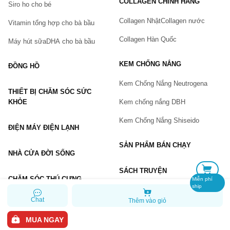
COLLAGEN CHÍNH HÃNG
Siro ho cho bé
Số điện thoại
(*)
Collagen Nhật
Collagen nước
Vitamin tổng hợp cho bà bầu
Collagen Hàn Quốc
Máy hút sữa
DHA cho bà bầu
Email
KEM CHỐNG NẮNG
ĐỒNG HỒ
Kem Chống Nắng Neutrogena
THIẾT BỊ CHĂM SÓC SỨC
Vấn đề
(*)
KHỎE
Kem chống nắng DBH
Kem Chống Nắng Shiseido
ĐIỆN MÁY ĐIỆN LẠNH
Mô tả
(*)
SẢN PHẨM BÁN CHẠY
NHÀ CỬA ĐỜI SỐNG
SÁCH TRUYỆN
CHĂM SÓC THÚ CƯNG
Miễn phí
ship
Chat
Thêm vào giỏ
GỬI BÁO LỖI
MUA NGAY
Copyright © 2026 Chiaki.vn