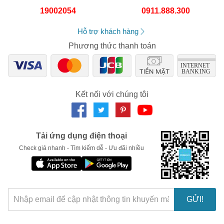
Số lần áp dụng:
1
lần
19002054
0911.888.300
Áp dụng cho đơn hàng từ:
0
Chỉ áp dụng cho gian hàng:
Hỗ trợ khách hàng
Ngày hết hạn:
Phương thức thanh toán
LẤY MÃ NGAY
Kết nối với chúng tôi
Tải ứng dụng điện thoại
Check giá nhanh - Tìm kiếm dễ - Ưu đãi nhiều
GỬI!