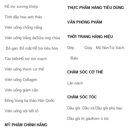
Hỗ trợ xương khớp
THỰC PHẨM HÀNG TIÊU DÙNG
Tinh dầu hoa anh thảo
VĂN PHÒNG PHẨM
Viên uống chống nắng
THỜI TRANG HÀNG HIỆU
Viên uống trắng da
Sữa ong chúa
Dép
Giày
Mũ Nón
Túi Xách
Bổ gan
Bổ mắt
Hỗ trợ tiêu hóa
Balo
Tảo biển
Hỗ trợ tim mạch
Viên uống thơm cơ thể
CHĂM SÓC CƠ THỂ
Viên uống Collagen
Lăn nách
Viên uống giảm cân
CHĂM SÓC TÓC
Đông trùng hạ thảo Hàn Quốc
Dầu gội
Dầu xả
Dầu gội phủ bạc
Viên uống nội tiết tố
Dầu gội trị gàu
Kem ủ tóc
MỸ PHẨM CHÍNH HÃNG