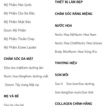
THIẾT BỊ LÀM ĐẸP
Mỹ Phẩm Hàn Quốc
Mỹ Phẩm Cho Bà Bầu
CHĂM SÓC RĂNG MIỆNG
Mỹ Phẩm Nhật Bản
NƯỚC HOA
Dược Mỹ Phẩm
Nước Hoa Nữ
Nước Hoa Nam
Mỹ Phẩm Thuần Chay
Nước Hoa Chiết
Nước Hoa Unisex
Mỹ Phẩm Estee Lauder
Body Mist
Nước Hoa Vùng Kín
CHĂM SÓC DA MẶT
THƯƠNG HIỆU
Sữa rửa mặt
Kem dưỡng ẩm
Bạn gặp vấn đề về sản phẩm hay mua hàng?
SON MÔI
Hãy báo lỗi cho chúng tôi. Hoặc gọi cho chúng tôi qua số
Nước hoa hồng
Kem dưỡng mắt
0911.888.300
Son lì
Son kem
Son dưỡng
Serum
Tẩy trang
Mặt nạ
Tên của bạn
(*)
Son bóng
Son nước
Son thỏi
MẸ VÀ BÉ
COLLAGEN CHÍNH HÃNG
Siro ho cho bé