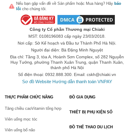
Nếu bạn gặp vấn đề về
Sản phẩm
hoặc
Mua hàng
? Hãy
báo
lỗi
cho chúng tôi.
Công ty Cổ phần Thương mại Chiaki
MST: 0108196083 cấp ngày 23/03/2018.
Nơi cấp: Sở Kế hoạch và Đầu tư Thành Phố Hà Nội.
Người đại diện: Bà Đặng Minh Nguyệt
Địa chỉ: Tầng 3, tòa A, Hoành Sơn Complex, số 282 Nguyễn
Huy Tưởng, phường Thanh Xuân Trung, quận Thanh Xuân,
thành phố Hà Nội
Số điện thoại: 0932.888.300. Email:
cskh@chiaki.vn
Sơ đồ Website
Hướng dẫn thanh toán VNPAY
THỰC PHẨM CHỨC NĂNG
ĐỒ GIA DỤNG
Tăng chiều cao
Vitamin tổng hợp
THIẾT BỊ PHỤ KIỆN SỐ
Viên uống mọc tóc
ĐỒ THỂ THAO DU LỊCH
Viên uống bổ não