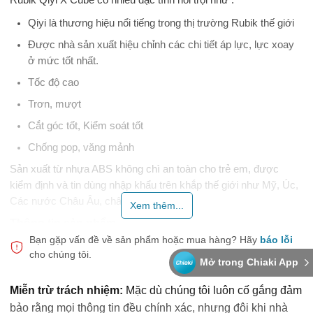
Qiyi là thương hiệu nổi tiếng trong thị trường Rubik thế giới
Được nhà sản xuất hiệu chỉnh các chi tiết áp lực, lực xoay
ở mức tốt nhất.
Tốc độ cao
Trơn, mượt
Cắt góc tốt, Kiểm soát tốt
Chống pop, văng mảnh
Sản xuất từ nhựa ABS không chì an toàn cho trẻ em, được
kiểm định và tin dùng nhập khẩu trên khắp thế giới như Mỹ, Úc,
Các nước Châu Âu, châu Á...
Xem thêm...
Thông tin sản phẩm
Bạn gặp vấn đề về sản phẩm hoặc mua hàng?
Hãy
báo lỗi
Rubik chính hãng bảo hành 12 tháng
cho chúng tôi.
Mở trong Chiaki App
Kích thước: 5,7 x 5,7 x 5,7 cm
Trọng lượng: 98g
Miễn trừ trách nhiệm:
Mặc dù chúng tôi luôn cố gắng đảm
bảo rằng mọi thông tin đều chính xác, nhưng đôi khi nhà
Xoay trơn - Quay tốc độ - Độ bền cao