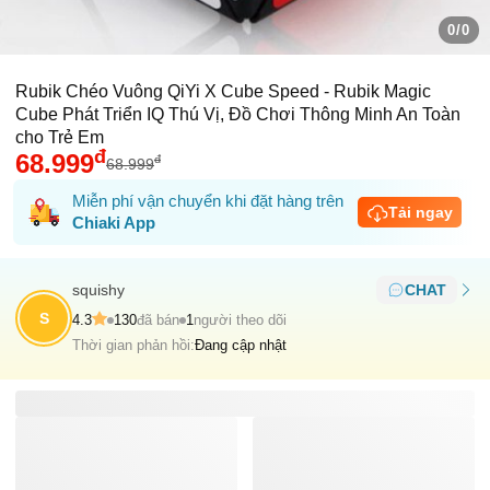
0/0
Rubik Chéo Vuông QiYi X Cube Speed - Rubik Magic
Cube Phát Triển IQ Thú Vị, Đồ Chơi Thông Minh An Toàn
cho Trẻ Em
đ
68.999
đ
68.999
Miễn phí vận chuyển khi đặt hàng trên
Tải ngay
Chiaki App
squishy
CHAT
S
4.3
130
đã bán
1
người theo dõi
Thời gian phản hồi:
Đang cập nhật