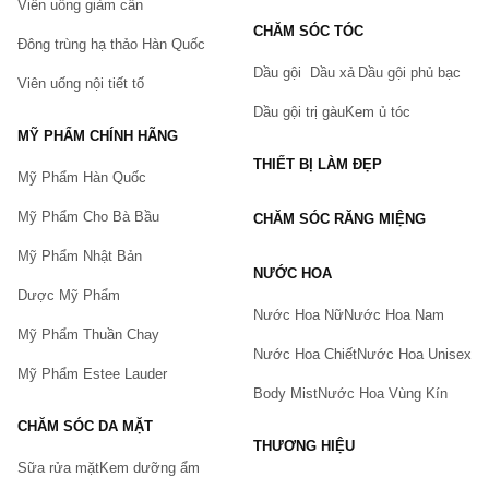
Viên uống giảm cân
CHĂM SÓC TÓC
Đông trùng hạ thảo Hàn Quốc
Dầu gội
Dầu xả
Dầu gội phủ bạc
Viên uống nội tiết tố
Dầu gội trị gàu
Kem ủ tóc
MỸ PHẨM CHÍNH HÃNG
THIẾT BỊ LÀM ĐẸP
Mỹ Phẩm Hàn Quốc
Mỹ Phẩm Cho Bà Bầu
CHĂM SÓC RĂNG MIỆNG
Mỹ Phẩm Nhật Bản
NƯỚC HOA
Dược Mỹ Phẩm
Nước Hoa Nữ
Nước Hoa Nam
Mỹ Phẩm Thuần Chay
Nước Hoa Chiết
Nước Hoa Unisex
Mỹ Phẩm Estee Lauder
Body Mist
Nước Hoa Vùng Kín
CHĂM SÓC DA MẶT
THƯƠNG HIỆU
Sữa rửa mặt
Kem dưỡng ẩm
Bạn gặp vấn đề về sản phẩm hay mua hàng?