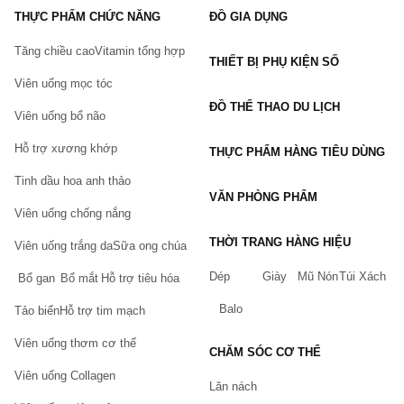
Thực phẩm này không phải là thuốc, không có tác dụng thay
THỰC PHẨM CHỨC NĂNG
ĐỒ GIA DỤNG
thế thuốc chữa bệnh.
Hiệu quả sử dụng tùy thuộc cơ địa từng người.
Tăng chiều cao
Vitamin tổng hợp
THIẾT BỊ PHỤ KIỆN SỐ
Viên uống mọc tóc
ĐỒ THỂ THAO DU LỊCH
Viên uống bổ não
Hỗ trợ xương khớp
THỰC PHẨM HÀNG TIÊU DÙNG
Tinh dầu hoa anh thảo
VĂN PHÒNG PHẨM
Viên uống chống nắng
THỜI TRANG HÀNG HIỆU
Viên uống trắng da
Sữa ong chúa
Dép
Giày
Mũ Nón
Túi Xách
Bổ gan
Bổ mắt
Hỗ trợ tiêu hóa
Balo
Tảo biển
Hỗ trợ tim mạch
Viên uống thơm cơ thể
CHĂM SÓC CƠ THỂ
Viên uống Collagen
Lăn nách