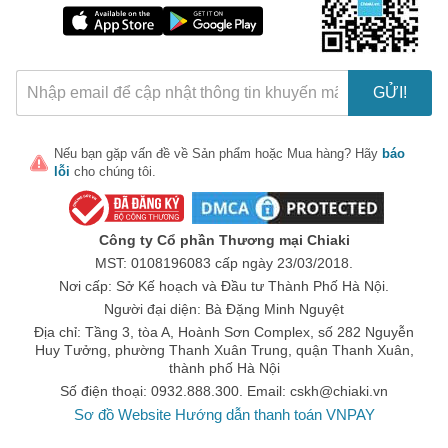
độc hại.
Được sản xuất theo tiêu chuẩn nghiêm ngặt, được khuyến
cáo lành tính và hiệu quả cho người tiêu dùng.
GỬI!
Hỗ trợ sức khỏe tối ưu cho người từ 18 tuổi trở lên.
Đánh giá của người dùng
Nhiều người tiêu dùng đã cho phản hồi tích cực sau khi sử dụng
Nếu bạn gặp vấn đề về
Sản phẩm
hoặc
Mua hàng
? Hãy
báo
lỗi
cho chúng tôi.
sản phẩm này. Họ cảm thấy cơ thể dẻo dai hơn, trí nhớ cải thiện
và sức khỏe tim mạch tốt hơn. Viên Dầu Cá Sports Research là
quyết định hoàn hảo cho những ai mong muốn chăm sóc sức
Công ty Cổ phần Thương mại Chiaki
khỏe một cách chủ động.
MST: 0108196083 cấp ngày 23/03/2018.
Kết luận
Nơi cấp: Sở Kế hoạch và Đầu tư Thành Phố Hà Nội.
Viên Dầu Cá Sports Research Triple Strength Omega-3 Fish Oil
Người đại diện: Bà Đặng Minh Nguyệt
là một sản phẩm vượt trội không thể thiếu trong chế độ dinh
Địa chỉ: Tầng 3, tòa A, Hoành Sơn Complex, số 282 Nguyễn
dưỡng hàng ngày của bạn. Với nguồn Omega-3 cần thiết và các
Huy Tưởng, phường Thanh Xuân Trung, quận Thanh Xuân,
lợi ích sức khỏe đã được chứng minh, sản phẩm hứa hẹn sẽ
thành phố Hà Nội
mang lại sức khỏe tốt hơn cho bạn và gia đình. Hãy bắt đầu bổ
Số điện thoại: 0932.888.300. Email:
cskh@chiaki.vn
sung các viên dầu cá này ngay hôm nay!
Sơ đồ Website
Hướng dẫn thanh toán VNPAY