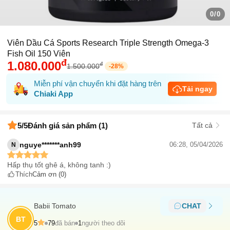
0/0
Viên Dầu Cá Sports Research Triple Strength Omega-3
Fish Oil 150 Viên
đ
1.080.000
đ
1.500.000
-
28
%
Miễn phí vận chuyển khi đặt hàng trên
Tải ngay
Chiaki App
5
/5
Đánh giá sản phẩm (1)
Tất cả
nguye*******anh99
06:28, 05/04/2026
N
Hấp thụ tốt ghê á, không tanh :)
Thích
Cảm ơn
(0)
Babii Tomato
CHAT
BT
5
79
đã bán
1
người theo dõi