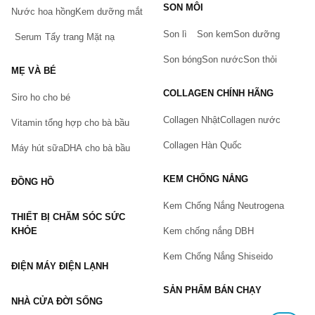
SON MÔI
Hãy báo lỗi cho chúng tôi. Hoặc gọi cho chúng tôi qua số
Nước hoa hồng
Kem dưỡng mắt
0911.888.300
Son lì
Son kem
Son dưỡng
Serum
Tẩy trang
Mặt nạ
Tên của bạn
(*)
Son bóng
Son nước
Son thỏi
MẸ VÀ BÉ
COLLAGEN CHÍNH HÃNG
Siro ho cho bé
Số điện thoại
(*)
Collagen Nhật
Collagen nước
Vitamin tổng hợp cho bà bầu
Collagen Hàn Quốc
Máy hút sữa
DHA cho bà bầu
Email
KEM CHỐNG NẮNG
ĐỒNG HỒ
Kem Chống Nắng Neutrogena
THIẾT BỊ CHĂM SÓC SỨC
Vấn đề
(*)
KHỎE
Kem chống nắng DBH
Kem Chống Nắng Shiseido
ĐIỆN MÁY ĐIỆN LẠNH
Mô tả
(*)
SẢN PHẨM BÁN CHẠY
NHÀ CỬA ĐỜI SỐNG