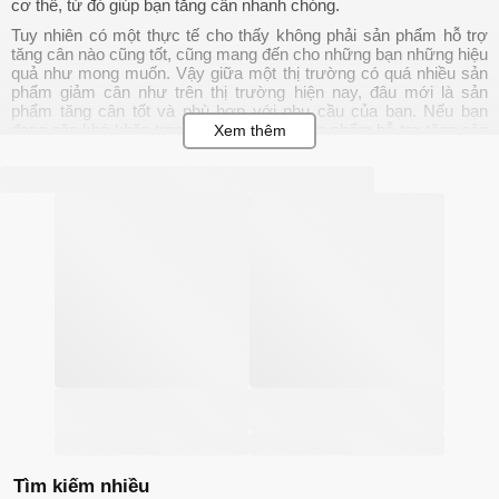
cơ thể, từ đó giúp bạn tăng cân nhanh chóng.
Tuy nhiên có một thực tế cho thấy không phải sản phẩm hỗ trợ
tăng cân nào cũng tốt, cũng mang đến cho những bạn những hiệu
quả như mong muốn. Vậy giữa một thị trường có quá nhiều sản
phẩm giảm cân như trên thị trường hiện nay, đâu mới là sản
phẩm tăng cân tốt và phù hợp với nhu cầu của bạn. Nếu bạn
đang gặp khó khăn trong việc chọn lựa sản phẩm hỗ trợ tăng cân
cho mình thì hãy để Chiaki.vn giúp bạn chọn được sản phẩm phù
hợp với nhu cầu của mình nhé.
Các loại sản phẩm tăng cân
Các
sản phẩm tăng cân
trên thị trường hiện nay được chia
thành 2 loại chính bao gồm:
Sản phẩm thảo dược: với bảng thành phần được chiết xuất
hoàn toàn từ thảo dược thiên nhiên, tính lành tính cao, tác
động từ từ nhưng chỉ cần kiên trì sử dụng, sản phẩm có thể
mang đến nhiều hiệu quả tích cực. Các thành phần tự nhiên
có trong loại sản phẩm này có thể chứa calo hoặc không
chứa calo như nhân sâm, đẳng sâm, hoàng kỳ, bạch truật,
linh chi,...
Sản phẩm tân dược: sản phẩm được sản xuất với thành
phần vi nấm, hóa chất được bào chế dưới dạng tinh khiết,
được kiểm chứng về thành phần, nồng độ tác động lên cơ
thể. Thành phần có trong các sản phẩm tân dược thường là
Tìm kiếm nhiều
protein, vitamin và khoáng chất, men tiêu hóa enzyme, men