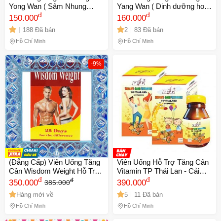
Yong Wan ( Sâm Nhung
Yang Wan ( Dinh dưỡng hoàn
Hoàn ) hỗ trợ ăn ngon, ngủ
đ
) - Thực Phẩm Chức Năng
đ
150.000
160.000
ngon, da dẻ hồng hào xuất
Nhập Khẩu Hong Kong Hỗ
188 Đã bán
2
83 Đã bán
xứ Malaysia - Hộp 20 viên -
Trợ Ngủ Ngon, Ăn Ngon - 33
Mã 1469 - 2
Viên/Hộp - Mã 1534
Hồ Chí Minh
Hồ Chí Minh
-9%
(Đẳng Cấp) Viên Uống Tăng
Viên Uống Hỗ Trợ Tăng Cân
Cân Wisdom Weight Hỗ Trợ
Vitamin TP Thái Lan - Cải
Tăng Cân Tự Nhiên Từ Nutra
đ
Thiện Cân Nặng, Hỗ Trợ Ăn
đ
đ
350.000
390.000
385.000
Manufacturing Inc, 25 Viên
Ngủ Ngon, Hộp 100 Viên
Hàng mới về
5
11 Đã bán
Set Đầy Đủ
Hồ Chí Minh
Hồ Chí Minh