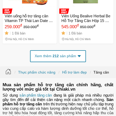
Viên uống hỗ trợ tăng cân
Viên Uống Bealive Herbal Be
Vitamin TP Thái Lan Date Xa
Hỗ Trợ Tăng Cân Hộp 15 Gói
NK
đ
30 viên NK chính hãng
đ
đ
đ
259.000
545.000
350.000
850.000
1 Đã bán
1 Đã bán
Hà Nội, Hồ Chí Minh
Hà Nội, Hồ Chí Minh
Xem thêm
212
sản phẩm
Thực phẩm chức năng
Hỗ trợ làm đẹp
Tăng cân
Mua sản phẩm hỗ trợ tăng cân chính hãng, chất
lượng với mức giá tốt tại Chiaki.vn
Sử dụng
sản phẩm tăng cân
đang là giải pháp mà nhiều người
gầy tìm đến để cải thiện cân nặng một cách nhanh chóng.
Sản
phẩm hỗ trợ tăng cân
trên thị trường hiện nay chủ yếu tập trung
vào cung cấp calo và hàm lượng dinh dưỡng tốt cho cơ thể, hỗ
trợ hệ tiêu hóa hoạt động tốt, tăng cường khả năng hấp thu của