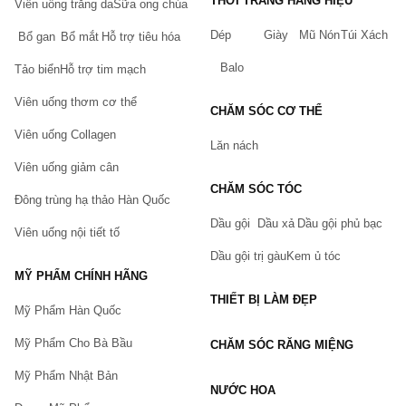
THỜI TRANG HÀNG HIỆU
<<------------------------------------->>
Viên uống trắng da
Sữa ong chúa
Dép
Giày
Mũ Nón
Túi Xách
Khi mua các sản phẩm hỗ trợ tăng cân và thực phẩm 
Bổ gan
Bổ mắt
Hỗ trợ tiêu hóa
chức năng tại Chiaki.vn bạn sẽ được hưởng những 
Balo
Tảo biển
Hỗ trợ tim mạch
quyền lợi:
Viên uống thơm cơ thể
Sản phẩm hỗ trợ tăng cân
 được kiểm duyệt kỹ 
CHĂM SÓC CƠ THỂ
càng bởi 
"
Đội ngũ y bác sỹ và người có chuyên 
Viên uống Collagen
môn
"
Lăn nách
100% sản phẩm chính hãng. Có dán tem bảo đảm 
Viên uống giảm cân
của Chiaki.vn
CHĂM SÓC TÓC
Đông trùng hạ thảo Hàn Quốc
Hoàn tiền, đổi trả sản phẩm trong 5 ngày nếu có lỗi 
của nhà sản xuất và hỏng hóc trong quá trình vận 
Dầu gội
Dầu xả
Dầu gội phủ bạc
Viên uống nội tiết tố
chuyển. (Xem thêm: Chính sách đổi trả hàng tại 
Chiaki)
Dầu gội trị gàu
Kem ủ tóc
Giao hàng thu tiền, thanh toán online nhiều phương 
MỸ PHẨM CHÍNH HÃNG
thức.
THIẾT BỊ LÀM ĐẸP
Mỹ Phẩm Hàn Quốc
Tích điểm đổi quà và nhiều ưu đãi theo sự kiện khác.
Mỹ Phẩm Cho Bà Bầu
CHĂM SÓC RĂNG MIỆNG
Cách đặt hàng tại Chiaki.vn
Mỹ Phẩm Nhật Bản
Quý khách có thể tham khảo 
hướng dẫn đặt hàng 
NƯỚC HOA
tại Chiaki
 chúng tôi sẽ liên hệ lại Quý Khách trong 