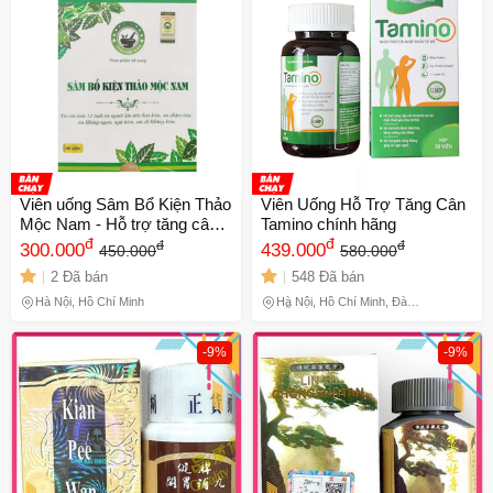
🎁 Đừng Bỏ Lỡ! 🎁
Mã Giảm Giá Dành Riêng Cho Bạn
Giảm ngay
-
cho bất kỳ đơn hàng nào.
XXX-XXXX
Số lần áp dụng:
1
lần
Viên uống Sâm Bổ Kiện Thảo
Viên Uống Hỗ Trợ Tăng Cân
Áp dụng cho đơn hàng từ:
0
Mộc Nam - Hỗ trợ tăng cân
Tamino chính hãng
Chỉ áp dụng cho gian hàng:
tự nhiên, cải thiện tiêu hóa
đ
đ
đ
đ
300.000
439.000
450.000
580.000
Ngày hết hạn:
2 Đã bán
548 Đã bán
Hà Nội, Hồ Chí Minh
Hà Nội, Hồ Chí Minh, Đà
LẤY MÃ NGAY
Nẵng
-9%
-9%