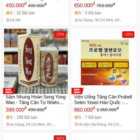
Nhiên, Hộp 100 Viên, Giúp
đ
Trợ Tăng Cân, Cải Thiện Sức
đ
đ
đ
450.000
650.000
499.000
750.000
Cải Thiện Sức Khỏe và Hệ
Khỏe & Khai Vị Cho Người
5
32 Đã bán
5
5 Đã bán
Tiêu Hóa
Kém Ăn
Hà Nội
An Giang, Hồ Chí Minh, Đồng
Tháp
-20%
-18%
Sâm Nhung Hoàn Seng Yong
Viên Uống Tăng Cân Probell
Wan - Tăng Cân Tự Nhiên
Selen Yeast Hàn Quốc -
cho Người Gầy, Cải Thiện
đ
Vitamin Tổng Hợp 480 Viên
đ
đ
đ
399.000
860.000
499.000
1.050.000
Sức Khỏe, 20 Viên/Hộp, Xuất
Hỗ Trợ Cân Bằng Dinh
5
188 Đã bán
5
7 Đã bán
Xứ Malaysia
Dưỡng và Năng Lượng
An Giang, Hồ Chí Minh, Vĩnh
Hà Nội, Hải Phòng, Hồ Chí
Long, Đồng Tháp
Minh, Lâm Đồng
-50%