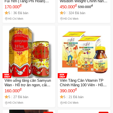
Fui Yen (Tăng Phì Hoàn)
Wisdom Weight Chính hãng -
Nhập Khẩu Malaysia - Hỗ
đ
Tự nhiên, hiệu quả, an toàn
đ
đ
170.000
450.000
590.000
Trợ Tăng Cường Sức Khỏe,
cho sức khỏe, dễ sử dụng
5
36 Đã bán
0
324 Đã bán
Ngon Miệng, Ngủ Ngon - Mã
mọi lứa tuổi
1071
Hồ Chí Minh
Hồ Chí Minh
Viên uống tăng cân Samyun
Viên Tăng Cân Vitamin TP
Wan - Hỗ trợ ăn ngon, cải
Chính Hãng 100 Viên - Hỗ
thiện giấc ngủ, chiết xuất tự
đ
Trợ Ăn Ngủ Ngon, Tăng Cân
đ
160.000
390.000
nhiên từ Malaysia, 20
và Sức Đề Kháng Cho Trẻ
5
27 Đã bán
5
21 Đã bán
viên/hộp - Mã 1542
Em và Người Lớn
Hồ Chí Minh
Hồ Chí Minh