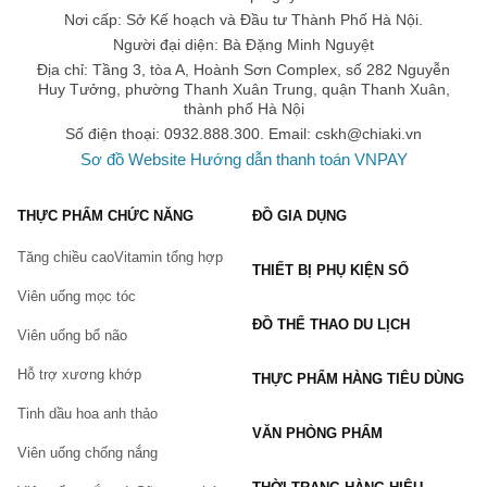
Với nhiều năm kinh nghiệm trong cung cấp các sản phẩm
hỗ trợ
Nơi cấp: Sở Kế hoạch và Đầu tư Thành Phố Hà Nội.
tăng cân chính hãng
,
Chiaki.vn
cam kết mang đến cho bạn
Người đại diện: Bà Đặng Minh Nguyệt
những sản phẩm chính hãng, chất lượng với mức giá tốt cùng
Địa chỉ: Tầng 3, tòa A, Hoành Sơn Complex, số 282 Nguyễn
nhiều ưu đãi hấp dẫn. Chiaki.vn vận chuyển toàn quốc, giao hàng
Huy Tưởng, phường Thanh Xuân Trung, quận Thanh Xuân,
thanh toán tận nơi, cam kết hoàn tiền 150% nếu khách hàng phát
thành phố Hà Nội
hiện hàng giả.
Số điện thoại: 0932.888.300. Email:
cskh@chiaki.vn
Nếu bạn đang tìm kiếm một địa chỉ mua
 sản phẩm hỗ trợ tăng 
Sơ đồ Website
Hướng dẫn thanh toán VNPAY
cân 
giá tốt, 
Chiaki.vn
 là một lựa chọn đáng cân nhắc. Tại 
Chiaki.vn, bạn có thể tìm thấy đa dạng các sản phẩm của các 
thương hiệu nổi tiếng với mức giá ưu đãi.
THỰC PHẨM CHỨC NĂNG
ĐỒ GIA DỤNG
Tăng chiều cao
Vitamin tổng hợp
THIẾT BỊ PHỤ KIỆN SỐ
Bạn có thể mua trực tiếp trên website hoặc đặt hàng qua 
Viên uống mọc tóc
hotline:
ĐỒ THỂ THAO DU LỊCH
Viên uống bổ não
Website: Chiaki.vn
Hotline: 0932.888.300
Hỗ trợ xương khớp
THỰC PHẨM HÀNG TIÊU DÙNG
Email: 
cskh@chiaki.vn
Tinh dầu hoa anh thảo
Địa chỉ: Tầng 3, tòa A, Hoành Sơn Complex, số 282 
VĂN PHÒNG PHẨM
Nguyễn Huy Tưởng, Thanh Xuân Trung, Thanh 
Viên uống chống nắng
Xuân, Hà Nội.