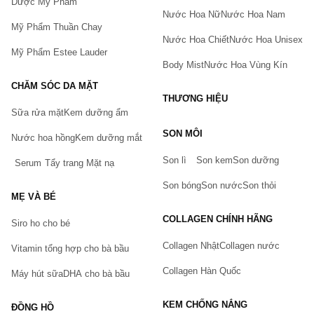
thời gian ngắn nhất.
Dược Mỹ Phẩm
Nước Hoa Nữ
Nước Hoa Nam
Mỹ Phẩm Thuần Chay
Nước Hoa Chiết
Nước Hoa Unisex
Mỹ Phẩm Estee Lauder
Body Mist
Nước Hoa Vùng Kín
CHĂM SÓC DA MẶT
THƯƠNG HIỆU
Sữa rửa mặt
Kem dưỡng ẩm
Bạn gặp vấn đề về sản phẩm hay mua hàng?
SON MÔI
Nước hoa hồng
Kem dưỡng mắt
Hãy báo lỗi cho chúng tôi. Hoặc gọi cho chúng tôi qua số
0911.888.300
Son lì
Son kem
Son dưỡng
Serum
Tẩy trang
Mặt nạ
Tên của bạn
(*)
Son bóng
Son nước
Son thỏi
MẸ VÀ BÉ
COLLAGEN CHÍNH HÃNG
Siro ho cho bé
Số điện thoại
(*)
Collagen Nhật
Collagen nước
Vitamin tổng hợp cho bà bầu
Collagen Hàn Quốc
Máy hút sữa
DHA cho bà bầu
Email
KEM CHỐNG NẮNG
ĐỒNG HỒ