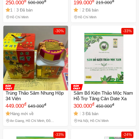
Linh chi tráng thân đơn ) - Hỗ
đ
Kiện Tỳ Hoàn ) xuất xứ
đ
đ
đ
250.000
199.000
500.000
219.000
trợ ăn ngon miệng và ngủ
Malaysia giúp ăn ngon
1
3 Đã bán
2 Đã bán
sâu giấc - Thực phẩm chức
miệng, ngủ ngon - Mã 1062
năng tự nhiên cho sức khỏe
Hồ Chí Minh
Hồ Chí Minh
tốt hơn Chính hãng
-30%
-33%
Trùng Thảo Sâm Nhung Hộp
Sâm Bổ Kiện Thảo Mộc Nam
34 Viên
Hỗ Trợ Tăng Cân Date Xa
đ
đ
đ
đ
449.000
300.000
649.000
450.000
Hàng mới về
3 Đã bán
An Giang, Hồ Chí Minh, Đồng
Hà Nội, Hồ Chí Minh
Tháp
-33%
-24%