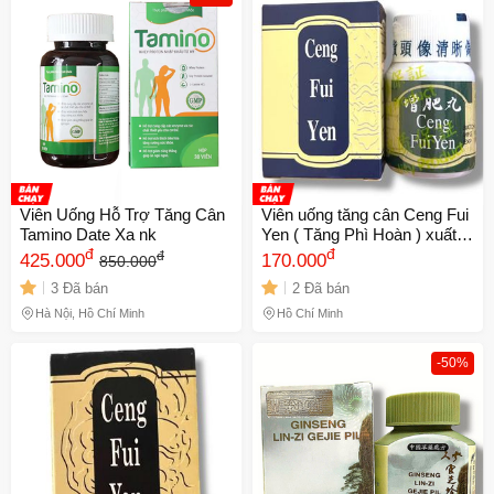
Viên Uống Hỗ Trợ Tăng Cân
Viên uống tăng cân Ceng Fui
Tamino Date Xa nk
Yen ( Tăng Phì Hoàn ) xuất
đ
xứ Malaysia giúp ăn ngon
đ
đ
425.000
170.000
850.000
miệng, ngủ ngon - Mã 1071
3 Đã bán
2 Đã bán
657869
Hà Nội, Hồ Chí Minh
Hồ Chí Minh
-50%