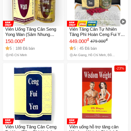
Viên Uống Tăng Cân Seng
Viên Tăng Cân Tự Nhiên
Yong Wan (Sâm Nhung
Tăng Phì Hoàn Ceng Fui Yen
Hoàn) - Hỗ Trợ Ăn Ngon,
đ
30 Viên - Hỗ Trợ Tăng Cân,
đ
đ
150.000
449.000
479.000
Ngủ Ngon, Da Dẻ Hồng Hào
Khỏe Mạnh, Giấc Ngủ Tốt
5
188 Đã bán
5
45 Đã bán
- Hộp 20 Viên Xuất Xứ
hơn
Malaysia - Mã 1469
Hồ Chí Minh
An Giang, Hồ Chí Minh, Đồng
Tháp
-23%
Viên Uống Tăng Cân Ceng
Viên uống hỗ trợ tăng cân