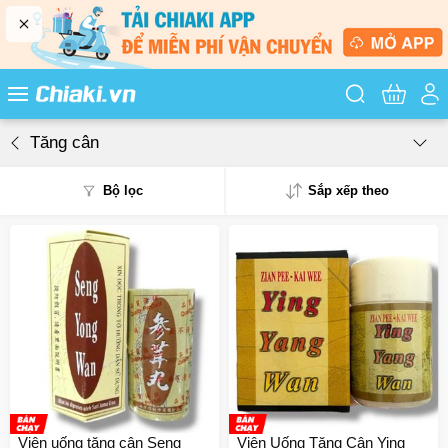
Tìm kiếm sản
Tăng cân
Bộ lọc
Sắp xếp theo
Phổ biến
Mua nhiều
Mới nhất
Giá từ thấp - cao
Giá từ cao - thấp
Viên uống tăng cân Seng
Viên Uống Tăng Cân Ying