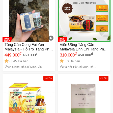
Tăng Cân Ceng Fui Yen
Viên Uống Tăng Cân
Malaysia - Hỗ Trợ Tăng Phì
Malaysia Linh Chi Tăng Phì
Hoàn Tự Nhiên, Cải Thiện
đ
Hoàn 30 Viên - Bổ Sung Dinh
đ
đ
đ
449.000
310.000
460.000
450.000
Sức Khỏe và Chức Năng
Dưỡng, Kích Thích Thèm Ăn
5
45 Đã bán
8 Đã bán
Tiêu Hóa
và Cải Thiện Sức Khỏe
728384
An Giang, Hồ Chí Minh, Vĩnh
Hà Nội, Hồ Chí Minh, Đà
Long, Đồng Tháp
Nẵng
-26%
-35%