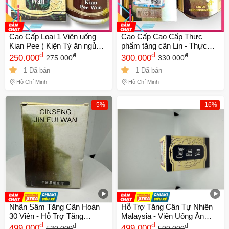
Cao Cấp Loại 1 Viên uống
Cao Cấp Cao Cấp Thực
Kian Pee ( Kiện Tỳ ăn ngủ
phẩm tăng cân Lin - Thực
ngon ) - Mã 1062 - xuất xứ
đ
phẩm chức năng tự nhiên
đ
đ
đ
250.000
300.000
275.000
330.000
Malaysia - 1 hộp gồm 30 viên
cho sức khỏe tốt hơn - Zi
1 Đã bán
1 Đã bán
Chongsuntan ( Linh chi
Hồ Chí Minh
Hồ Chí Minh
-5%
-16%
Nhân Sâm Tăng Cân Hoàn
Hỗ Trợ Tăng Cân Tự Nhiên
30 Viên - Hỗ Trợ Tăng
Malaysia - Viên Uống Ăn
Cường Sinh Lực Và Cải
đ
Ngon Giúp Tăng Phì, Bồi Bổ
đ
đ
đ
499.000
499.000
530.000
599.000