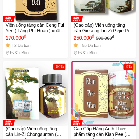
Viên uống tăng cân Ceng Fui
(Cao cấp) Viên uống tăng
Yen ( Tăng Phì Hoàn ) xuất
cân Ginseng Lin-Zi Gejie Pil -
xứ Malaysia giúp ăn ngon
đ
Nhân sâm linh chi tắc kè đại
đ
đ
170.000
250.000
500.000
miệng, ngủ ngon - Mã 1071 -
bổ hoàn - Hộp 30 viên tăng
2 Đã bán
95 Đã bán
1 738661
cường sức khỏe - Chính
hãng
Hồ Chí Minh
Hồ Chí Minh
-50%
-9%
(Cao cấp) Viên uống tăng
Cao Cấp Hàng Auth Thực
cân Lin-Zi Chongsuntan (
phẩm tăng cân Kian Pee (