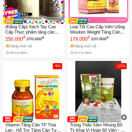
(Đẳng Cấp) Xách Tay Cao
Loại Tốt Cao Cấp Viên Uống
Cấp Thực phẩm tăng cân
Wisdom Weight Tăng Cân
Ginseng Jin Fui Wan ( Nhân
đ
Hiệu Quả - Sự Tốt Cho
đ
đ
đ
250.000
179.000
275.000
197.000
sâm Tăng Phì Hoàn ) hàng
Người Gầy Ốm - Hộp 25
Hàng mới về
Hàng mới về
Malaysia Giú Hộp 30 viên
Viên Nutra Manufacturing
Hàng Chuẩn
Indonesia Đẳng Cấp Hàng
Hồ Chí Minh
Hồ Chí Minh
Tuyển Cao Cấp
-9%
-13%
Vitamin Tăng Cân TP Thái
Trùng Thảo Sâm Nhung Bổ
Lan - Hỗ Trợ Tăng Cân Tự
Tỳ Khai Vị Hoàn 60 Viên - Hỗ