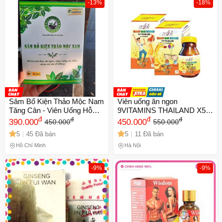
-13%
-18%
Sâm Bổ Kiện Thảo Mộc Nam
Viên uống ăn ngon
Tăng Cân - Viên Uống Hỗ
9VITAMINS THAILAND X5 -
Trợ Tiêu Hóa, Tăng Cường
đ
Tăng Cân Tự Nhiên, Hỗ Trợ
đ
đ
đ
390.000
450.000
450.000
550.000
Sức Khỏe và Miễn Dịch
Cảm Giác Thèm Ăn và Hấp
5
45 Đã bán
5
11 Đã bán
100% Tự Nhiên
Thụ Dinh Dưỡng Hiệu Quả
Hồ Chí Minh
Hà Nội
-9%
-9%