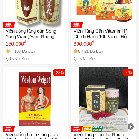
Viên uống tăng cân Seng
Viên Tăng Cân Vitamin TP
Yong Wan ( Sâm Nhung
Chính Hãng 100 Viên - Hỗ
Hoàn ) hỗ trợ ăn ngon, ngủ
đ
Trợ Ăn Ngủ Ngon, Tăng Cân
đ
150.000
390.000
ngon, da dẻ hồng hào xuất
và Sức Đề Kháng Cho Trẻ
188 Đã bán
5
21 Đã bán
xứ Malaysia - Hộp 20 viên -
Em và Người Lớn
Mã 1469 - 2
Hồ Chí Minh
Hồ Chí Minh
-23%
-6%
Viên uống hỗ trợ tăng cân
Viên Tăng Cân Tự Nhiên