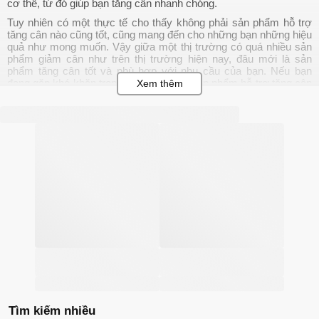
cơ thể, từ đó giúp bạn tăng cân nhanh chóng.
Tuy nhiên có một thực tế cho thấy không phải sản phẩm hỗ trợ
tăng cân nào cũng tốt, cũng mang đến cho những bạn những hiệu
quả như mong muốn. Vậy giữa một thị trường có quá nhiều sản
phẩm giảm cân như trên thị trường hiện nay, đâu mới là sản
phẩm tăng cân tốt và phù hợp với nhu cầu của bạn. Nếu bạn
đang gặp khó khăn trong việc chọn lựa sản phẩm hỗ trợ tăng cân
cho mình thì hãy để Chiaki.vn giúp bạn chọn được sản phẩm phù
hợp với nhu cầu của mình nhé.
Các loại sản phẩm tăng cân
Các
sản phẩm tăng cân
trên thị trường hiện nay được chia
thành 2 loại chính bao gồm:
Sản phẩm thảo dược: với bảng thành phần được chiết xuất
hoàn toàn từ thảo dược thiên nhiên, tính lành tính cao, tác
động từ từ nhưng chỉ cần kiên trì sử dụng, sản phẩm có thể
mang đến nhiều hiệu quả tích cực. Các thành phần tự nhiên
có trong loại sản phẩm này có thể chứa calo hoặc không
chứa calo như nhân sâm, đẳng sâm, hoàng kỳ, bạch truật,
linh chi,...
Sản phẩm tân dược: sản phẩm được sản xuất với thành
phần vi nấm, hóa chất được bào chế dưới dạng tinh khiết,
được kiểm chứng về thành phần, nồng độ tác động lên cơ
thể. Thành phần có trong các sản phẩm tân dược thường là
Tìm kiếm nhiều
protein, vitamin và khoáng chất, men tiêu hóa enzyme, men