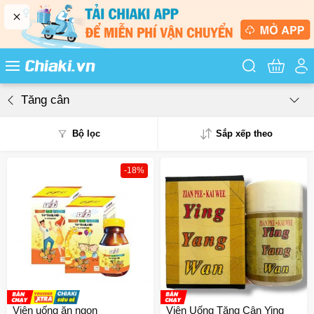
Tìm kiếm sản
Tăng cân
Bộ lọc
Sắp xếp theo
-18%
Phổ biến
Mua nhiều
Mới nhất
Giá từ thấp - cao
Giá từ cao - thấp
Viên uống ăn ngon
Viên Uống Tăng Cân Ying