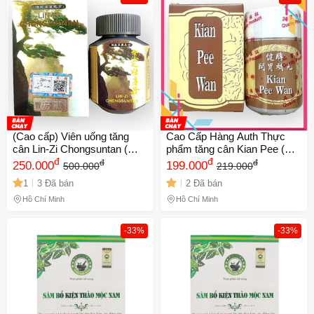
(Cao cấp) Viên uống tăng
Cao Cấp Hàng Auth Thực
cân Lin-Zi Chongsuntan (
phẩm tăng cân Kian Pee (
Linh chi tráng thân đơn ) - Hỗ
đ
Kiện Tỳ Hoàn ) xuất xứ
đ
đ
đ
250.000
199.000
500.000
219.000
trợ ăn ngon miệng và ngủ
Malaysia giúp ăn ngon
1
3 Đã bán
2 Đã bán
sâu giấc - Thực phẩm chức
miệng, ngủ ngon - Mã 1062
năng tự nhiên cho sức khỏe
Hồ Chí Minh
Hồ Chí Minh
tốt hơn Chính hãng
-33%
-33%