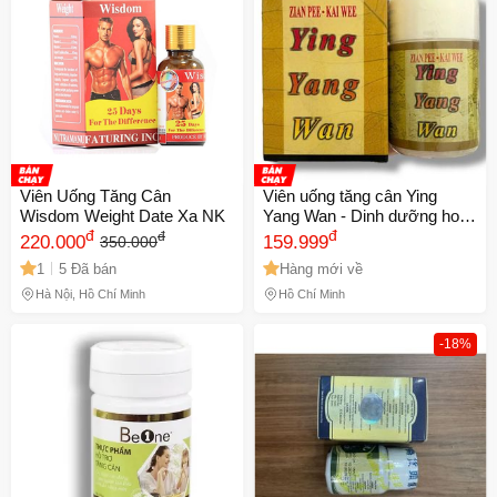
Viên Uống Tăng Cân
Viên uống tăng cân Ying
Wisdom Weight Date Xa NK
Yang Wan - Dinh dưỡng hoàn
đ
- xuất xứ Hồng Kong - Mã số
đ
đ
220.000
159.999
350.000
1534
1
5 Đã bán
Hàng mới về
Hà Nội, Hồ Chí Minh
Hồ Chí Minh
-18%