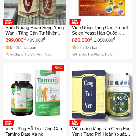
Sâm Nhung Hoàn Seng Yong
Viên Uống Tăng Cân Probell
Wan - Tăng Cân Tự Nhiên
Selen Yeast Hàn Quốc -
cho Người Gầy, Cải Thiện
đ
Vitamin Tổng Hợp 480 Viên
đ
đ
đ
399.000
860.000
499.000
1.050.000
Sức Khỏe, 20 Viên/Hộp, Xuất
Hỗ Trợ Cân Bằng Dinh
5
188 Đã bán
5
7 Đã bán
Xứ Malaysia
Dưỡng và Năng Lượng
An Giang, Hồ Chí Minh, Vĩnh
Hà Nội, Hải Phòng, Hồ Chí
Long, Đồng Tháp
Minh, Lâm Đồng
-50%
Viên Uống Hỗ Trợ Tăng Cân
Viên uống tăng cân Ceng Fui
Tamino Date Xa nk
Yen ( Tăng Phì Hoàn ) xuất