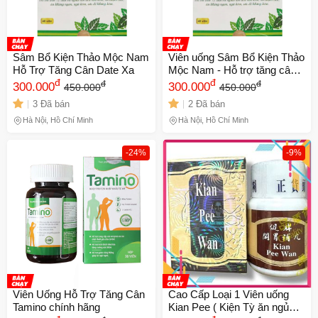
Sâm Bổ Kiện Thảo Mộc Nam
Viên uống Sâm Bổ Kiện Thảo
Hỗ Trợ Tăng Cân Date Xa
Mộc Nam - Hỗ trợ tăng cân
đ
tự nhiên, cải thiện tiêu hóa
đ
đ
đ
300.000
300.000
450.000
450.000
3 Đã bán
2 Đã bán
Hà Nội, Hồ Chí Minh
Hà Nội, Hồ Chí Minh
-24%
-9%
Viên Uống Hỗ Trợ Tăng Cân
Cao Cấp Loại 1 Viên uống
Tamino chính hãng
Kian Pee ( Kiện Tỳ ăn ngủ