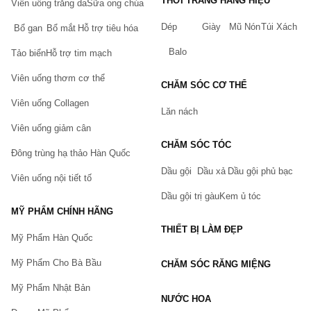
THỜI TRANG HÀNG HIỆU
<<------------------------------------->>
Viên uống trắng da
Sữa ong chúa
Dép
Giày
Mũ Nón
Túi Xách
Khi mua các sản phẩm hỗ trợ tăng cân và thực phẩm 
Bổ gan
Bổ mắt
Hỗ trợ tiêu hóa
chức năng tại Chiaki.vn bạn sẽ được hưởng những 
Balo
Tảo biển
Hỗ trợ tim mạch
quyền lợi:
Viên uống thơm cơ thể
Sản phẩm hỗ trợ tăng cân
 được kiểm duyệt kỹ 
CHĂM SÓC CƠ THỂ
càng bởi 
"
Đội ngũ y bác sỹ và người có chuyên 
Viên uống Collagen
môn
"
Lăn nách
100% sản phẩm chính hãng. Có dán tem bảo đảm 
Viên uống giảm cân
của Chiaki.vn
CHĂM SÓC TÓC
Đông trùng hạ thảo Hàn Quốc
Hoàn tiền, đổi trả sản phẩm trong 5 ngày nếu có lỗi 
của nhà sản xuất và hỏng hóc trong quá trình vận 
Dầu gội
Dầu xả
Dầu gội phủ bạc
Viên uống nội tiết tố
chuyển. (Xem thêm: Chính sách đổi trả hàng tại 
Chiaki)
Dầu gội trị gàu
Kem ủ tóc
Giao hàng thu tiền, thanh toán online nhiều phương 
MỸ PHẨM CHÍNH HÃNG
thức.
THIẾT BỊ LÀM ĐẸP
Mỹ Phẩm Hàn Quốc
Tích điểm đổi quà và nhiều ưu đãi theo sự kiện khác.
Mỹ Phẩm Cho Bà Bầu
CHĂM SÓC RĂNG MIỆNG
Cách đặt hàng tại Chiaki.vn
Mỹ Phẩm Nhật Bản
Quý khách có thể tham khảo 
hướng dẫn đặt hàng 
NƯỚC HOA
tại Chiaki
 chúng tôi sẽ liên hệ lại Quý Khách trong 