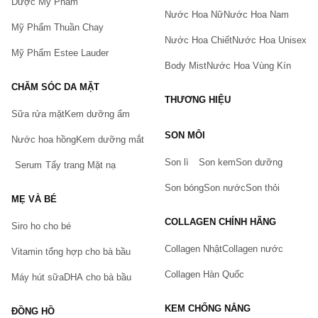
thời gian ngắn nhất.
Dược Mỹ Phẩm
Nước Hoa Nữ
Nước Hoa Nam
Mỹ Phẩm Thuần Chay
Nước Hoa Chiết
Nước Hoa Unisex
Mỹ Phẩm Estee Lauder
Body Mist
Nước Hoa Vùng Kín
CHĂM SÓC DA MẶT
THƯƠNG HIỆU
Sữa rửa mặt
Kem dưỡng ẩm
Bạn gặp vấn đề về sản phẩm hay mua hàng?
SON MÔI
Nước hoa hồng
Kem dưỡng mắt
Hãy báo lỗi cho chúng tôi. Hoặc gọi cho chúng tôi qua số
0911.888.300
Son lì
Son kem
Son dưỡng
Serum
Tẩy trang
Mặt nạ
Tên của bạn
(*)
Son bóng
Son nước
Son thỏi
MẸ VÀ BÉ
COLLAGEN CHÍNH HÃNG
Siro ho cho bé
Số điện thoại
(*)
Collagen Nhật
Collagen nước
Vitamin tổng hợp cho bà bầu
Collagen Hàn Quốc
Máy hút sữa
DHA cho bà bầu
Email
KEM CHỐNG NẮNG
ĐỒNG HỒ