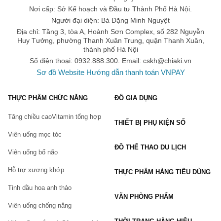
Với nhiều năm kinh nghiệm trong cung cấp các sản phẩm
hỗ trợ
Nơi cấp: Sở Kế hoạch và Đầu tư Thành Phố Hà Nội.
tăng cân chính hãng
,
Chiaki.vn
cam kết mang đến cho bạn
Người đại diện: Bà Đặng Minh Nguyệt
những sản phẩm chính hãng, chất lượng với mức giá tốt cùng
Địa chỉ: Tầng 3, tòa A, Hoành Sơn Complex, số 282 Nguyễn
nhiều ưu đãi hấp dẫn. Chiaki.vn vận chuyển toàn quốc, giao hàng
Huy Tưởng, phường Thanh Xuân Trung, quận Thanh Xuân,
thanh toán tận nơi, cam kết hoàn tiền 150% nếu khách hàng phát
thành phố Hà Nội
hiện hàng giả.
Số điện thoại: 0932.888.300. Email:
cskh@chiaki.vn
Nếu bạn đang tìm kiếm một địa chỉ mua
 sản phẩm hỗ trợ tăng 
Sơ đồ Website
Hướng dẫn thanh toán VNPAY
cân 
giá tốt, 
Chiaki.vn
 là một lựa chọn đáng cân nhắc. Tại 
Chiaki.vn, bạn có thể tìm thấy đa dạng các sản phẩm của các 
thương hiệu nổi tiếng với mức giá ưu đãi.
THỰC PHẨM CHỨC NĂNG
ĐỒ GIA DỤNG
Tăng chiều cao
Vitamin tổng hợp
THIẾT BỊ PHỤ KIỆN SỐ
Bạn có thể mua trực tiếp trên website hoặc đặt hàng qua 
Viên uống mọc tóc
hotline:
ĐỒ THỂ THAO DU LỊCH
Viên uống bổ não
Website: Chiaki.vn
Hotline: 0932.888.300
Hỗ trợ xương khớp
THỰC PHẨM HÀNG TIÊU DÙNG
Email: 
cskh@chiaki.vn
Tinh dầu hoa anh thảo
Địa chỉ: Tầng 3, tòa A, Hoành Sơn Complex, số 282 
VĂN PHÒNG PHẨM
Nguyễn Huy Tưởng, Thanh Xuân Trung, Thanh 
Viên uống chống nắng
Xuân, Hà Nội.