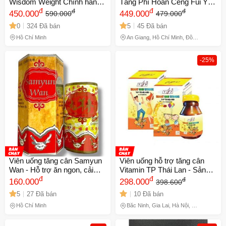
Wisdom Weight Chính hãng -
Tăng Phì Hoàn Ceng Fui Yen
Tự nhiên, hiệu quả, an toàn
đ
30 Viên - Hỗ Trợ Tăng Cân,
đ
đ
đ
450.000
449.000
590.000
479.000
cho sức khỏe, dễ sử dụng
Khỏe Mạnh, Giấc Ngủ Tốt
0
324 Đã bán
5
45 Đã bán
mọi lứa tuổi
hơn
Hồ Chí Minh
An Giang, Hồ Chí Minh, Đồng
Tháp
-25%
Viên uống tăng cân Samyun
Viên uống hỗ trợ tăng cân
Wan - Hỗ trợ ăn ngon, cải
Vitamin TP Thái Lan - Sản
thiện giấc ngủ, chiết xuất tự
đ
phẩm tăng cường sức khỏe,
đ
đ
160.000
298.000
398.600
nhiên từ Malaysia, 20
kích thích appetite và hấp thu
5
27 Đã bán
10 Đã bán
viên/hộp - Mã 1542
dinh dưỡng hiệu quả cho mọi
đối tượng
Hồ Chí Minh
Bắc Ninh, Gia Lai, Hà Nội, Hồ
Chí Minh