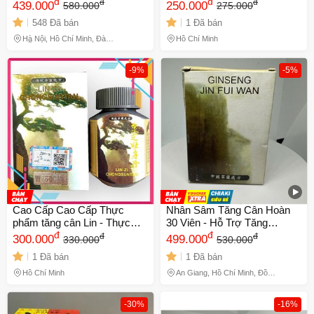
đ
ngon ) - Mã 1062 - xuất xứ
đ
đ
đ
439.000
250.000
580.000
275.000
Malaysia - 1 hộp gồm 30 viên
548 Đã bán
1 Đã bán
Hà Nội, Hồ Chí Minh, Đà
Hồ Chí Minh
Nẵng
-9%
-5%
Cao Cấp Cao Cấp Thực
Nhân Sâm Tăng Cân Hoàn
phẩm tăng cân Lin - Thực
30 Viên - Hỗ Trợ Tăng
phẩm chức năng tự nhiên
đ
Cường Sinh Lực Và Cải
đ
đ
đ
300.000
499.000
330.000
530.000
cho sức khỏe tốt hơn - Zi
Thiện Sức Khỏe Tự Nhiên
1 Đã bán
1 Đã bán
Chongsuntan ( Linh chi
Hồ Chí Minh
An Giang, Hồ Chí Minh, Đồng
Tháp
-30%
-16%