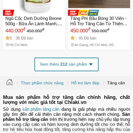
Ngũ Cốc Dinh Dưỡng Beone
Tăng Phì Bầu Bóng 30 Viên -
500g - Bữa Ăn Lành Mạnh,
Hỗ Trợ Tăng Cân Từ Thiên
Hỗ Trợ Tăng Cân, Phát Triển
đ
Nhiên, Ceng Fui Yen, Cải
đ
đ
đ
440.000
450.000
450.000
550.000
Chiều Cao Cho Trẻ Em &
Thiện Ngon Miệng, Dinh
5
36 Đã bán
45 Đã bán
Phụ Nữ Mang Thai
Dưỡng Hiệu Quả
Hồ Chí Minh
An Giang, Hồ Chí Minh, Đồng
Tháp
Xem thêm
212
sản phẩm
Thực phẩm chức năng
Hỗ trợ làm đẹp
Tăng cân
Mua sản phẩm hỗ trợ tăng cân chính hãng, chất
lượng với mức giá tốt tại Chiaki.vn
Sử dụng
sản phẩm tăng cân
đang là giải pháp mà nhiều người
gầy tìm đến để cải thiện cân nặng một cách nhanh chóng.
Sản
phẩm hỗ trợ tăng cân
trên thị trường hiện nay chủ yếu tập trung
vào cung cấp calo và hàm lượng dinh dưỡng tốt cho cơ thể, hỗ
trợ hệ tiêu hóa hoạt động tốt, tăng cường khả năng hấp thu của