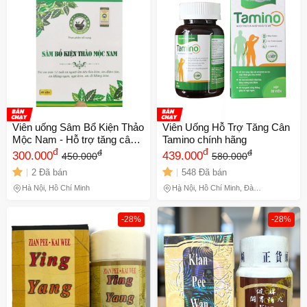
🎁 Đừng Bỏ Lỡ! 🎁
Mã Giảm Giá Dành Riêng Cho Bạn
Giảm ngay
-
cho bất kỳ đơn hàng nào.
XXX-XXXX
Số lần áp dụng:
1
lần
Viên uống Sâm Bổ Kiện Thảo
Viên Uống Hỗ Trợ Tăng Cân
Áp dụng cho đơn hàng từ:
0
Mộc Nam - Hỗ trợ tăng cân
Tamino chính hãng
Chỉ áp dụng cho gian hàng:
tự nhiên, cải thiện tiêu hóa
đ
đ
đ
đ
300.000
439.000
450.000
580.000
Ngày hết hạn:
2 Đã bán
548 Đã bán
Hà Nội, Hồ Chí Minh
Hà Nội, Hồ Chí Minh, Đà
LẤY MÃ NGAY
Nẵng
-28%
-28%