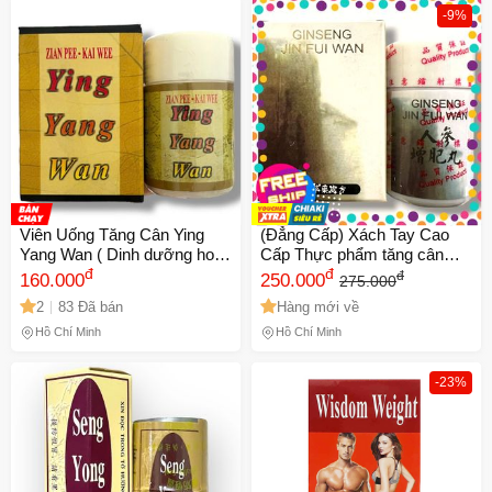
-9%
Viên Uống Tăng Cân Ying
(Đẳng Cấp) Xách Tay Cao
Yang Wan ( Dinh dưỡng hoàn
Cấp Thực phẩm tăng cân
) - Thực Phẩm Chức Năng
đ
Ginseng Jin Fui Wan ( Nhân
đ
đ
160.000
250.000
275.000
Nhập Khẩu Hong Kong Hỗ
sâm Tăng Phì Hoàn ) hàng
2
83 Đã bán
Hàng mới về
Trợ Ngủ Ngon, Ăn Ngon - 33
Malaysia Giú Hộp 30 viên
Viên/Hộp - Mã 1534
Hàng Chuẩn
Hồ Chí Minh
Hồ Chí Minh
-23%