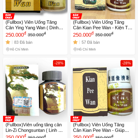
(Fullbox) Viên Uống Tăng
(Fullbox) Viên Uống Tăng
Cân Ying Yang Wan ( Dinh
Cân Kian Pee Wan - Kiện Tỳ
dưỡng hoàn ) - Thực Phẩm
đ
Hoàn Malaysia - Hỗ Trợ Ăn
đ
đ
đ
250.000
250.000
350.000
350.000
Chức Năng Nhập Khẩu Hong
Ngon, Ngủ Ngon, 30 Viên -
83 Đã bán
57 Đã bán
Kong Hỗ Trợ Ngủ Ngon, Ăn
Mã 1062 Chính hang
Ngon - 33 Viên/Hộp - Mã
Hồ Chí Minh
Hồ Chí Minh
1534 Chính hang
-28%
-28%
(Fullbox)Viên uống tăng cân
(Fullbox) Viên Uống Tăng
Lin-Zi Chongsuntan ( Linh chi
Cân Kian Pee Wan - Giúp
tráng thân đơn ) - Hỗ trợ ăn
đ
Ngủ Ngon, Ăn Ngon, Xuất Xứ
đ
đ
đ
250.000
250.000
350.000
350.000