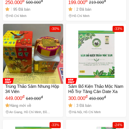
Nhân sâm linh chi tắc kè đại
đ
Kiện Tỳ Hoàn ) xuất xứ
đ
đ
đ
250.000
199.000
500.000
219.000
bổ hoàn - Hộp 30 viên tăng
Malaysia giúp ăn ngon
95 Đã bán
2 Đã bán
cường sức khỏe - Chính
miệng, ngủ ngon - Mã 1062
hãng
Hồ Chí Minh
Hồ Chí Minh
-30%
-33%
Trùng Thảo Sâm Nhung Hộp
Sâm Bổ Kiện Thảo Mộc Nam
34 Viên
Hỗ Trợ Tăng Cân Date Xa
đ
đ
đ
đ
449.000
300.000
649.000
450.000
Hàng mới về
3 Đã bán
An Giang, Hồ Chí Minh, Đồng
Hà Nội, Hồ Chí Minh
Tháp
-33%
-24%