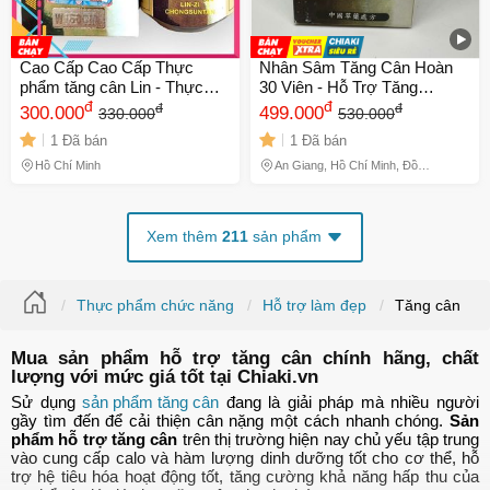
Cao Cấp Cao Cấp Thực
Nhân Sâm Tăng Cân Hoàn
phẩm tăng cân Lin - Thực
30 Viên - Hỗ Trợ Tăng
phẩm chức năng tự nhiên
đ
Cường Sinh Lực Và Cải
đ
đ
đ
300.000
499.000
330.000
530.000
cho sức khỏe tốt hơn - Zi
Thiện Sức Khỏe Tự Nhiên
1 Đã bán
1 Đã bán
Chongsuntan ( Linh chi
Hồ Chí Minh
An Giang, Hồ Chí Minh, Đồng
Tháp
Xem thêm
211
sản phẩm
Thực phẩm chức năng
Hỗ trợ làm đẹp
Tăng cân
Mua sản phẩm hỗ trợ tăng cân chính hãng, chất
lượng với mức giá tốt tại Chiaki.vn
Sử dụng
sản phẩm tăng cân
đang là giải pháp mà nhiều người
gầy tìm đến để cải thiện cân nặng một cách nhanh chóng.
Sản
phẩm hỗ trợ tăng cân
trên thị trường hiện nay chủ yếu tập trung
vào cung cấp calo và hàm lượng dinh dưỡng tốt cho cơ thể, hỗ
trợ hệ tiêu hóa hoạt động tốt, tăng cường khả năng hấp thu của