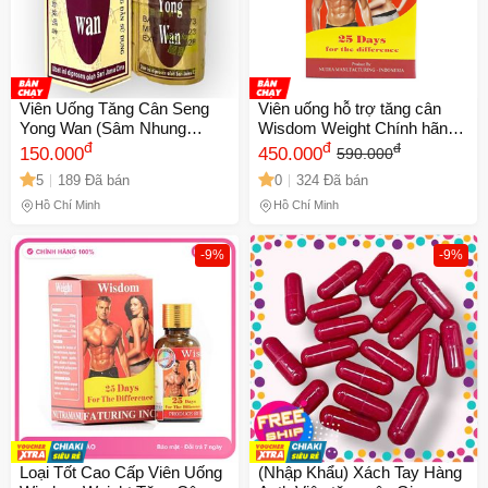
Viên Uống Tăng Cân Seng
Viên uống hỗ trợ tăng cân
Yong Wan (Sâm Nhung
Wisdom Weight Chính hãng -
Hoàn) - Hỗ Trợ Ăn Ngon,
đ
Tự nhiên, hiệu quả, an toàn
đ
đ
150.000
450.000
590.000
Ngủ Ngon, Da Dẻ Hồng Hào
cho sức khỏe, dễ sử dụng
5
189 Đã bán
0
324 Đã bán
- Hộp 20 Viên Xuất Xứ
mọi lứa tuổi
Malaysia - Mã 1469
Hồ Chí Minh
Hồ Chí Minh
-9%
-9%
Loại Tốt Cao Cấp Viên Uống
(Nhập Khẩu) Xách Tay Hàng