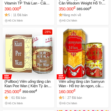
Vitamin TP Thái Lan - Cải
Cân Wisdom Weight Hỗ Trợ
Thiện Cân Nặng, Hỗ Trợ Ăn
đ
Tăng Cân Tự Nhiên Từ Nutra
đ
đ
390.000
350.000
385.000
Ngủ Ngon, Hộp 100 Viên
Manufacturing Inc, 25 Viên
5
11 Đã bán
Hàng mới về
Set Đầy Đủ
Hồ Chí Minh
Hồ Chí Minh
-28%
(Fullbox) Viên uống tăng cân
Viên uống tăng cân Samyun
Kian Pee Wan ( Kiện Tỳ ăn
Wan - Hỗ trợ ăn ngon, cải
ngủ ngon ) xuất xứ Malaysia
đ
thiện giấc ngủ, chiết xuất tự
đ
đ
250.000
160.000
350.000
giúp ăn ngon miệng, ngủ
nhiên từ Malaysia, 20
61 Đã bán
5
27 Đã bán
ngon - Mã 1062 Chính hang
viên/hộp - Mã 1542
Hồ Chí Minh
Hồ Chí Minh