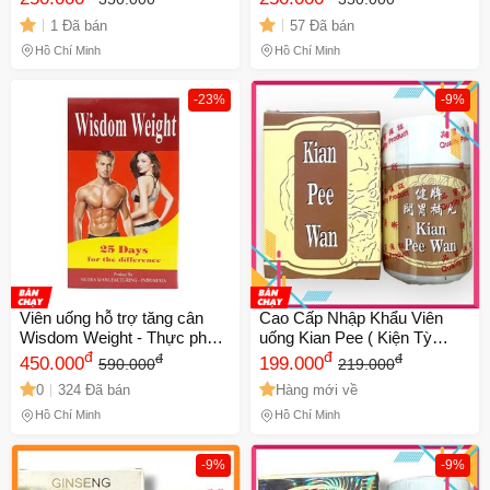
ngon miệng và ngủ sâu giấc -
Malaysia, Thực Phẩm Chức
1 Đã bán
57 Đã bán
Thực phẩm chức năng tự
Năng Tự Nhiên - 30 Viên
nhiên cho sức khỏe tốt hơn -
Chính hang
Hồ Chí Minh
Hồ Chí Minh
Mã 1330 Chính hang
-23%
-9%
Viên uống hỗ trợ tăng cân
Cao Cấp Nhập Khẩu Viên
Wisdom Weight - Thực phẩm
uống Kian Pee ( Kiện Tỳ
chức năng tăng cường sức
đ
Hoàn ) - Mã 1062 - nhập
đ
đ
đ
450.000
199.000
590.000
219.000
khỏe từ Queen Snap Shop,
khẩu Malaysia - 1 hộp gồm
0
324 Đã bán
Hàng mới về
Mỹ - Giải pháp tăng cân tự
30 viên chính ngạch
nhiên hiệu quả
Hồ Chí Minh
Hồ Chí Minh
-9%
-9%