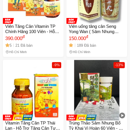
Viên Tăng Cân Vitamin TP
Viên uống tăng cân Seng
Chính Hãng 100 Viên - Hỗ
Yong Wan ( Sâm Nhung
Trợ Ăn Ngủ Ngon, Tăng Cân
đ
Hoàn ) hỗ trợ ăn ngon, ngủ
đ
390.000
150.000
và Sức Đề Kháng Cho Trẻ
ngon, da dẻ hồng hào xuất
5
21 Đã bán
189 Đã bán
Em và Người Lớn
xứ Malaysia - Hộp 20 viên -
Mã 1469 - 2
Hồ Chí Minh
Hồ Chí Minh
-9%
-13%
Vitamin Tăng Cân TP Thái
Trùng Thảo Sâm Nhung Bổ
Lan - Hỗ Trợ Tăng Cân Tự
Tỳ Khai Vị Hoàn 60 Viên - Hỗ