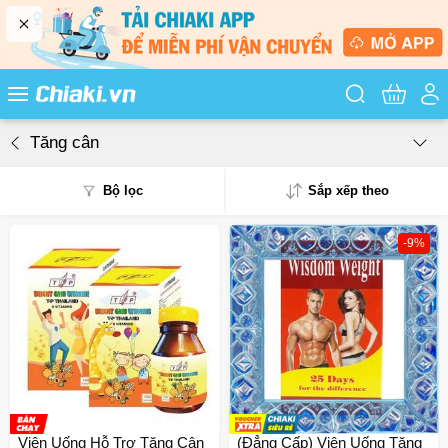
Tìm kiếm sản
Tăng cân
Bộ lọc
Sắp xếp theo
-9%
Phổ biến
Mua nhiều
Mới nhất
Giá từ thấp - cao
Giá từ cao - thấp
Viên Uống Hỗ Trợ Tăng Cân
(Đẳng Cấp) Viên Uống Tăng