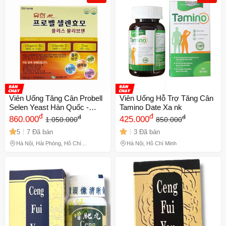
Viên Uống Tăng Cân Probell
Viên Uống Hỗ Trợ Tăng Cân
Selen Yeast Hàn Quốc -
Tamino Date Xa nk
Vitamin Tổng Hợp 480 Viên
đ
đ
đ
đ
860.000
425.000
1.050.000
850.000
Hỗ Trợ Cân Bằng Dinh
5
7 Đã bán
3 Đã bán
Dưỡng và Năng Lượng
Hà Nội, Hải Phòng, Hồ Chí
Hà Nội, Hồ Chí Minh
Minh, Lâm Đồng