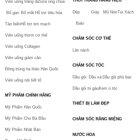
THỜI TRANG HÀNG HIỆU
<<------------------------------------->>
Viên uống trắng da
Sữa ong chúa
Dép
Giày
Mũ Nón
Túi Xách
Khi mua các sản phẩm hỗ trợ tăng cân và thực phẩm 
Bổ gan
Bổ mắt
Hỗ trợ tiêu hóa
chức năng tại Chiaki.vn bạn sẽ được hưởng những 
Balo
Tảo biển
Hỗ trợ tim mạch
quyền lợi:
Viên uống thơm cơ thể
Sản phẩm hỗ trợ tăng cân
 được kiểm duyệt kỹ 
CHĂM SÓC CƠ THỂ
càng bởi 
"
Đội ngũ y bác sỹ và người có chuyên 
Viên uống Collagen
môn
"
Lăn nách
100% sản phẩm chính hãng. Có dán tem bảo đảm 
Viên uống giảm cân
của Chiaki.vn
CHĂM SÓC TÓC
Đông trùng hạ thảo Hàn Quốc
Hoàn tiền, đổi trả sản phẩm trong 5 ngày nếu có lỗi 
của nhà sản xuất và hỏng hóc trong quá trình vận 
Dầu gội
Dầu xả
Dầu gội phủ bạc
Viên uống nội tiết tố
chuyển. (Xem thêm: Chính sách đổi trả hàng tại 
Chiaki)
Dầu gội trị gàu
Kem ủ tóc
Giao hàng thu tiền, thanh toán online nhiều phương 
MỸ PHẨM CHÍNH HÃNG
thức.
THIẾT BỊ LÀM ĐẸP
Mỹ Phẩm Hàn Quốc
Tích điểm đổi quà và nhiều ưu đãi theo sự kiện khác.
Mỹ Phẩm Cho Bà Bầu
CHĂM SÓC RĂNG MIỆNG
Cách đặt hàng tại Chiaki.vn
Mỹ Phẩm Nhật Bản
Quý khách có thể tham khảo 
hướng dẫn đặt hàng 
NƯỚC HOA
tại Chiaki
 chúng tôi sẽ liên hệ lại Quý Khách trong 