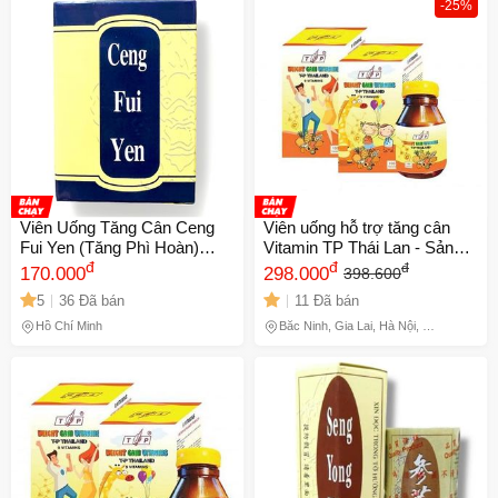
-25%
Viên Uống Tăng Cân Ceng
Viên uống hỗ trợ tăng cân
Fui Yen (Tăng Phì Hoàn)
Vitamin TP Thái Lan - Sản
Nhập Khẩu Malaysia - Hỗ
đ
phẩm tăng cường sức khỏe,
đ
đ
170.000
298.000
398.600
Trợ Tăng Cường Sức Khỏe,
kích thích appetite và hấp thu
5
36 Đã bán
11 Đã bán
Ngon Miệng, Ngủ Ngon - Mã
dinh dưỡng hiệu quả cho mọi
1071
đối tượng
Hồ Chí Minh
Bắc Ninh, Gia Lai, Hà Nội, Hồ
Chí Minh