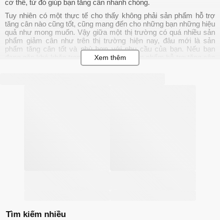
cơ thể, từ đó giúp bạn tăng cân nhanh chóng.
Tuy nhiên có một thực tế cho thấy không phải sản phẩm hỗ trợ
tăng cân nào cũng tốt, cũng mang đến cho những bạn những hiệu
quả như mong muốn. Vậy giữa một thị trường có quá nhiều sản
phẩm giảm cân như trên thị trường hiện nay, đâu mới là sản
phẩm tăng cân tốt và phù hợp với nhu cầu của bạn. Nếu bạn
đang gặp khó khăn trong việc chọn lựa sản phẩm hỗ trợ tăng cân
cho mình thì hãy để Chiaki.vn giúp bạn chọn được sản phẩm phù
hợp với nhu cầu của mình nhé.
Các loại sản phẩm tăng cân
Các
sản phẩm tăng cân
trên thị trường hiện nay được chia
thành 2 loại chính bao gồm:
Sản phẩm thảo dược: với bảng thành phần được chiết xuất
hoàn toàn từ thảo dược thiên nhiên, tính lành tính cao, tác
động từ từ nhưng chỉ cần kiên trì sử dụng, sản phẩm có thể
mang đến nhiều hiệu quả tích cực. Các thành phần tự nhiên
có trong loại sản phẩm này có thể chứa calo hoặc không
chứa calo như nhân sâm, đẳng sâm, hoàng kỳ, bạch truật,
linh chi,...
Sản phẩm tân dược: sản phẩm được sản xuất với thành
phần vi nấm, hóa chất được bào chế dưới dạng tinh khiết,
được kiểm chứng về thành phần, nồng độ tác động lên cơ
thể. Thành phần có trong các sản phẩm tân dược thường là
Tìm kiếm nhiều
protein, vitamin và khoáng chất, men tiêu hóa enzyme, men