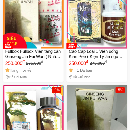
Fullbox Fullbox Viên tăng cân
Cao Cấp Loại 1 Viên uống
Ginseng Jin Fui Wan ( Nhân
Kian Pee ( Kiện Tỳ ăn ngủ
sâm Tăng Phì Hoàn ) - nhập
đ
ngon ) - Mã 1062 - xuất xứ
đ
đ
đ
250.000
250.000
275.000
275.000
khẩu Malaysia - Mã số 2145
Malaysia - 1 hộp gồm 30 viên
Hàng mới về
1 Đã bán
- Hộp 3
Hồ Chí Minh
Hồ Chí Minh
-9%
-5%