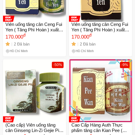
Viên uống tăng cân Ceng Fui
Viên uống tăng cân Ceng Fui
Yen ( Tăng Phì Hoàn ) xuất
Yen ( Tăng Phì Hoàn ) xuất
xứ Malaysia giúp ăn ngon
đ
xứ Malaysia giúp ăn ngon
đ
170.000
170.000
miệng, ngủ ngon - Mã 1071
miệng, ngủ ngon - Mã 1071 -
2 Đã bán
2 Đã bán
657869
1 738661
Hồ Chí Minh
Hồ Chí Minh
-50%
-9%
(Cao cấp) Viên uống tăng
Cao Cấp Hàng Auth Thực
cân Ginseng Lin-Zi Gejie Pil -
phẩm tăng cân Kian Pee (