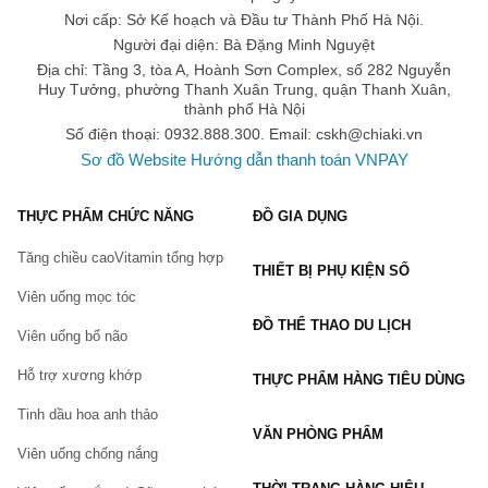
Với nhiều năm kinh nghiệm trong cung cấp các sản phẩm
hỗ trợ
Nơi cấp: Sở Kế hoạch và Đầu tư Thành Phố Hà Nội.
tăng cân chính hãng
,
Chiaki.vn
cam kết mang đến cho bạn
Người đại diện: Bà Đặng Minh Nguyệt
những sản phẩm chính hãng, chất lượng với mức giá tốt cùng
Địa chỉ: Tầng 3, tòa A, Hoành Sơn Complex, số 282 Nguyễn
nhiều ưu đãi hấp dẫn. Chiaki.vn vận chuyển toàn quốc, giao hàng
Huy Tưởng, phường Thanh Xuân Trung, quận Thanh Xuân,
thanh toán tận nơi, cam kết hoàn tiền 150% nếu khách hàng phát
thành phố Hà Nội
hiện hàng giả.
Số điện thoại: 0932.888.300. Email:
cskh@chiaki.vn
Nếu bạn đang tìm kiếm một địa chỉ mua
 sản phẩm hỗ trợ tăng 
Sơ đồ Website
Hướng dẫn thanh toán VNPAY
cân 
giá tốt, 
Chiaki.vn
 là một lựa chọn đáng cân nhắc. Tại 
Chiaki.vn, bạn có thể tìm thấy đa dạng các sản phẩm của các 
thương hiệu nổi tiếng với mức giá ưu đãi.
THỰC PHẨM CHỨC NĂNG
ĐỒ GIA DỤNG
Tăng chiều cao
Vitamin tổng hợp
THIẾT BỊ PHỤ KIỆN SỐ
Bạn có thể mua trực tiếp trên website hoặc đặt hàng qua 
Viên uống mọc tóc
hotline:
ĐỒ THỂ THAO DU LỊCH
Viên uống bổ não
Website: Chiaki.vn
Hotline: 0932.888.300
Hỗ trợ xương khớp
THỰC PHẨM HÀNG TIÊU DÙNG
Email: 
cskh@chiaki.vn
Tinh dầu hoa anh thảo
Địa chỉ: Tầng 3, tòa A, Hoành Sơn Complex, số 282 
VĂN PHÒNG PHẨM
Nguyễn Huy Tưởng, Thanh Xuân Trung, Thanh 
Viên uống chống nắng
Xuân, Hà Nội.