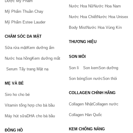
thời gian ngắn nhất.
Dược Mỹ Phẩm
Nước Hoa Nữ
Nước Hoa Nam
Mỹ Phẩm Thuần Chay
Nước Hoa Chiết
Nước Hoa Unisex
Mỹ Phẩm Estee Lauder
Body Mist
Nước Hoa Vùng Kín
CHĂM SÓC DA MẶT
THƯƠNG HIỆU
Sữa rửa mặt
Kem dưỡng ẩm
Bạn gặp vấn đề về sản phẩm hay mua hàng?
SON MÔI
Nước hoa hồng
Kem dưỡng mắt
Hãy báo lỗi cho chúng tôi. Hoặc gọi cho chúng tôi qua số
0911.888.300
Son lì
Son kem
Son dưỡng
Serum
Tẩy trang
Mặt nạ
Tên của bạn
(*)
Son bóng
Son nước
Son thỏi
MẸ VÀ BÉ
COLLAGEN CHÍNH HÃNG
Siro ho cho bé
Số điện thoại
(*)
Collagen Nhật
Collagen nước
Vitamin tổng hợp cho bà bầu
Collagen Hàn Quốc
Máy hút sữa
DHA cho bà bầu
Email
KEM CHỐNG NẮNG
ĐỒNG HỒ