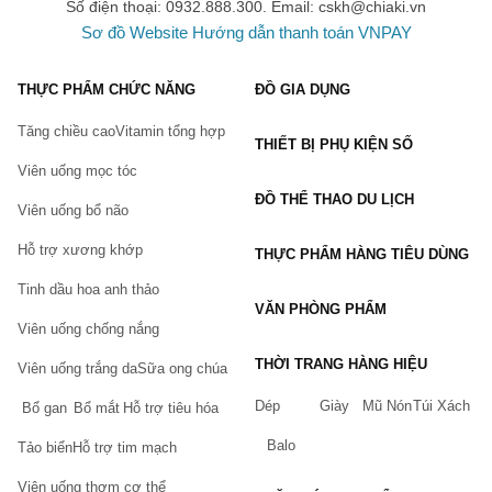
Số điện thoại: 0932.888.300. Email:
cskh@chiaki.vn
Sơ đồ Website
Hướng dẫn thanh toán VNPAY
THỰC PHẨM CHỨC NĂNG
ĐỒ GIA DỤNG
Tăng chiều cao
Vitamin tổng hợp
THIẾT BỊ PHỤ KIỆN SỐ
Viên uống mọc tóc
ĐỒ THỂ THAO DU LỊCH
Viên uống bổ não
Hỗ trợ xương khớp
THỰC PHẨM HÀNG TIÊU DÙNG
Tinh dầu hoa anh thảo
VĂN PHÒNG PHẨM
Viên uống chống nắng
THỜI TRANG HÀNG HIỆU
Viên uống trắng da
Sữa ong chúa
Dép
Giày
Mũ Nón
Túi Xách
Bổ gan
Bổ mắt
Hỗ trợ tiêu hóa
Balo
Tảo biển
Hỗ trợ tim mạch
Viên uống thơm cơ thể