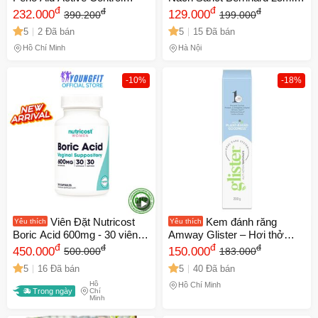
500mL - Kháng Khuẩn Ngăn
đ
Giải Pháp Thiên Nhiên Kháng
đ
đ
đ
232.000
129.000
390.200
199.000
Ngừa Mảng Bám và Viêm
Khuẩn, Giữ Vùng Nách Khô
5
2 Đã bán
5
15 Đã bán
Nướu, Giải Pháp Chăm Sóc
Thoáng, Không Gây Rát,
Răng Miệng Hiệu Quả.
Không Ố Vàng
Hồ Chí Minh
Hà Nội
-10%
-18%
Viên Đặt Nutricost
Kem đánh răng
Yêu thích
Yêu thích
Boric Acid 600mg - 30 viên
Amway Glister – Hơi thở
Nhộng Hỗ trợ Vệ Sinh Phụ
đ
thơm mát, chăm sóc răng
đ
đ
đ
450.000
150.000
500.000
183.000
Nữ và Cân Bằng pH, Mỹ
miệng toàn diện
5
16 Đã bán
5
40 Đã bán
Hồ
Hồ Chí Minh
Trong ngày
Chí
Minh