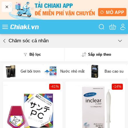
Tìm kiếm sản
Chăm sóc cá nhân
Bộ lọc
Sắp xếp theo
Gel bôi trơn
Nước nhỏ mắt
Bao cao su
Phổ biến
Mua nhiều
-41%
-14%
Mới nhất
Giá từ thấp - cao
Giá từ cao - thấp