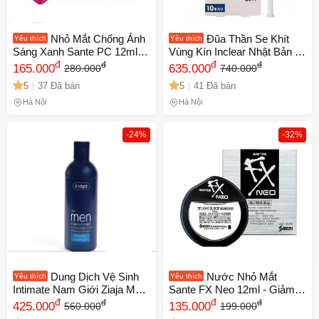
Nhỏ Mắt Chống Ánh
Đũa Thần Se Khít
Yêu thích
Yêu thích
Sáng Xanh Sante PC 12ml -
Vùng Kín Inclear Nhật Bản -
Bảo Vệ Mắt Khỏi Bức Xạ Từ
đ
Hộp 10 Cái - Gel Vệ Sinh
đ
đ
đ
165.000
635.000
280.000
740.000
Máy Tính, Hỗ Trợ Giảm Khô
Phụ Nữ Tăng Cường Lợi
5
37 Đã bán
5
41 Đã bán
Mỏi Mắt - Sản Phẩm Nhật
Khuẩn, Ngăn Ngừa Viêm
Bản
Nhiễm
Hà Nội
Hà Nội
-24%
-32%
Dung Dịch Vệ Sinh
Nước Nhỏ Mắt
Yêu thích
Yêu thích
Intimate Nam Giới Ziaja Men
Sante FX Neo 12ml - Giảm
Duo Concept 300ml - Làm
đ
Mỏi Mắt, Bảo Vệ Mắt, Chăm
đ
đ
đ
425.000
135.000
560.000
199.000
Sạch, Khử Mùi, Dưỡng Ẩm,
Sóc Đôi Mắt Khỏe Mạnh