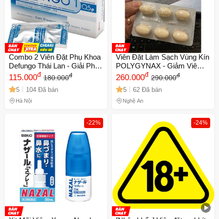
Combo 2 Viên Đặt Phụ Khoa
Viên Đặt Làm Sạch Vùng Kín
Defungo Thái Lan - Giải Pháp
POLYGYNAX - Giảm Viêm,
An Toàn Cho Vùng Kín,
đ
Khử Mùi Hôi, Sản Phẩm
đ
đ
đ
115.000
260.000
180.000
290.000
Kháng Khuẩn, Cân Bằng pH,
Thiên Nhiên Chính Hãng Từ
5
104 Đã bán
5
62 Đã bán
Giảm Đau Ngứa
Pháp
Hà Nội
Nghệ An
-22%
-24%