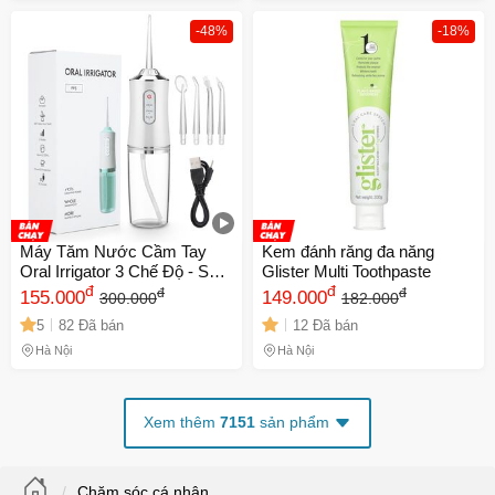
-48%
-18%
Máy Tăm Nước Cầm Tay
Kem đánh răng đa năng
Oral Irrigator 3 Chế Độ - Sạc
Glister Multi Toothpaste
USB Chống Thấm Nước,
đ
đ
đ
đ
155.000
149.000
300.000
182.000
Dung Tích 240ml, Phù Hợp
5
82 Đã bán
12 Đã bán
Dành Cho Người Niềng Răng
Hà Nội
Hà Nội
Xem thêm
7151
sản phẩm
Chăm sóc cá nhân