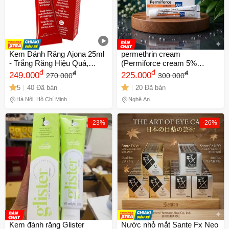
Kem Đánh Răng Ajona 25ml
permethrin cream
- Trắng Răng Hiệu Quả,
(Permiforce cream 5%
Ngăn Hôi Miệng, Cao Răng -
đ
(Permethrin) – Trị ghẻ, nhiễm
đ
đ
đ
249.000
225.000
270.000
300.000
Sản Phẩm Chính Hãng Từ
ký sinh trùng, chấy, rận, bọ
5
40 Đã bán
20 Đã bán
Đức
chét cắn
Hà Nội, Hồ Chí Minh
Nghệ An
-23%
-26%
Kem đánh răng Glister
Nước nhỏ mắt Sante Fx Neo