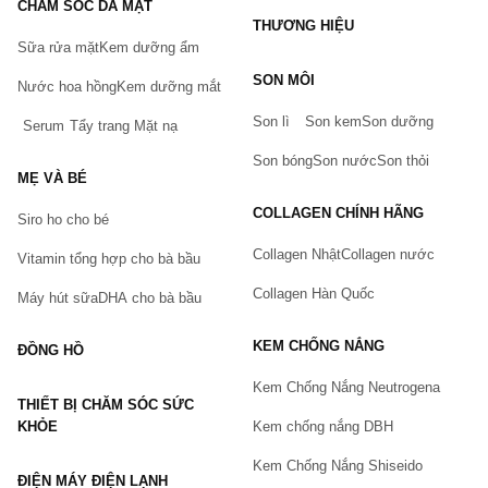
CHĂM SÓC DA MẶT
THƯƠNG HIỆU
Sữa rửa mặt
Kem dưỡng ẩm
Bạn gặp vấn đề về sản phẩm hay mua hàng?
SON MÔI
Nước hoa hồng
Kem dưỡng mắt
Hãy báo lỗi cho chúng tôi. Hoặc gọi cho chúng tôi qua số
0911.888.300
Son lì
Son kem
Son dưỡng
Serum
Tẩy trang
Mặt nạ
Tên của bạn
(*)
Son bóng
Son nước
Son thỏi
MẸ VÀ BÉ
COLLAGEN CHÍNH HÃNG
Siro ho cho bé
Số điện thoại
(*)
Collagen Nhật
Collagen nước
Vitamin tổng hợp cho bà bầu
Collagen Hàn Quốc
Máy hút sữa
DHA cho bà bầu
Email
KEM CHỐNG NẮNG
ĐỒNG HỒ
Kem Chống Nắng Neutrogena
THIẾT BỊ CHĂM SÓC SỨC
Vấn đề
(*)
KHỎE
Kem chống nắng DBH
Kem Chống Nắng Shiseido
ĐIỆN MÁY ĐIỆN LẠNH