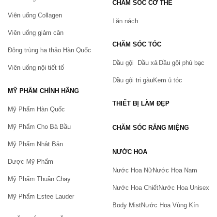
CHĂM SÓC CƠ THỂ
Viên uống Collagen
Lăn nách
Viên uống giảm cân
CHĂM SÓC TÓC
Đông trùng hạ thảo Hàn Quốc
Dầu gội
Dầu xả
Dầu gội phủ bạc
Viên uống nội tiết tố
Dầu gội trị gàu
Kem ủ tóc
MỸ PHẨM CHÍNH HÃNG
THIẾT BỊ LÀM ĐẸP
Mỹ Phẩm Hàn Quốc
Mỹ Phẩm Cho Bà Bầu
CHĂM SÓC RĂNG MIỆNG
Mỹ Phẩm Nhật Bản
NƯỚC HOA
Dược Mỹ Phẩm
Nước Hoa Nữ
Nước Hoa Nam
Mỹ Phẩm Thuần Chay
Nước Hoa Chiết
Nước Hoa Unisex
Mỹ Phẩm Estee Lauder
Body Mist
Nước Hoa Vùng Kín