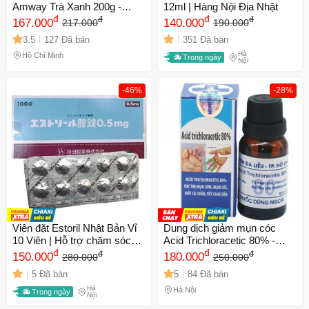
Amway Trà Xanh 200g -
12ml | Hàng Nội Địa Nhật
Hương trà tự nhiên, kháng
đ
đ
đ
đ
167.000
140.000
217.000
190.000
khuẩn hiệu quả, bảo vệ sức
3.5
127 Đã bán
351 Đã bán
khỏe răng miệng
Hà
Hồ Chí Minh
Trong ngày
Nội
-46%
-28%
Viên đặt Estoril Nhật Bản Vỉ
Dung dịch giảm mụn cóc
10 Viên | Hỗ trợ chăm sóc
Acid Trichloracetic 80% -
phụ khoa, vệ sinh vùng kín
đ
Chăm sóc da chân hiệu quả
đ
đ
đ
150.000
180.000
280.000
250.000
và duy trì môi trường sinh lý
từ Bệnh viện Da liễu TP Hồ
5 Đã bán
5
84 Đã bán
tự nhiên cho phụ nữ.
Chí Minh
Hà
Hà Nội
Trong ngày
Nội