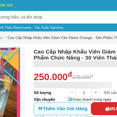
.888.300
Anh Thảo Blackmores
Tảo Xoắn Spirulina
ân
Cao Cấp Nhập Khẩu Viên Giảm Cân Detox Orange - Sản Phẩm Th
Cao Cấp Nhập Khẩu Viên Giảm
Phẩm Chức Năng - 30 Viên Thái
đ
250.000
đ
275.000
ý do
Số lượng
500
sản
Vận chuyển
Giao nhanh trong ngày
m có dấu hiệu lừa đảo
Thêm Vào Giỏ Hàng
MU
Bạn gặp vấn đề về
Sản phẩm
hay
Mua hàng
?
ả, hàng nhái