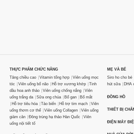
THỰC PHẨM CHỨC NĂNG
MẸ VÀ BÉ
Tăng chiều cao
Vitamin tổng hợp
Viên uống mọc
Siro ho cho bé
tóc
Viên uống bổ não
Hỗ trợ xương khớp
Tinh
hút sữa
DHA c
dầu hoa anh thảo
Viên uống chống nắng
Viên
ĐỒNG HỒ
uống trắng da
Sữa ong chúa
Bổ gan
Bổ mắt
Hỗ trợ tiêu hóa
Tảo biển
Hỗ trợ tim mạch
Viên
THIẾT BỊ CH
uống thơm cơ thể
Viên uống Collagen
Viên uống
giảm cân
Đông trùng hạ thảo Hàn Quốc
Viên
ĐIỆN MÁY ĐI
uống nội tiết tố