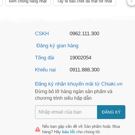
kem chống nắng nhật
Tẩy tế bào chết da mặt tốt nhất
CSKH
0962.111.300
Đăng ký gian hàng
Tổng đài
19002054
Khiếu nại
0911.888.300
Đăng ký nhận khuyến mãi từ Chiaki.vn
Đừng bỏ lỡ hàng ngàn sản phẩm và
chương trình siêu hấp dẫn
ĐĂNG KÝ
Nếu bạn gặp vấn đề về
Sản phẩm
hoặc
Mua
hàng
? Hãy
báo lỗi
cho chúng tôi.