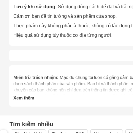
Lưu ý khi sử dụng:
Sử dụng đúng cách để đạt và trải ng
Cảm ơn bạn đã tin tưởng và sản phẩm của shop.
Thực phẩm này không phải là thuốc, không có tác dụng t
Hiệu quả sử dụng tùy thuộc cơ địa từng người.
Cách
Miễn trừ trách nhiệm:
Mặc dù chúng tôi luôn cố gắng đảm bảo
Sa
danh sách thành phần của sản phẩm. Bao bì và thành phần tro
Tr
khuyến cáo bạn không nên chỉ dựa trên thông tin được ghi t
m
khi dùng sản phẩm. Để biết thêm thông tin, vui lòng liên hệ 
Xem thêm
thay thế chỉ dẫn của dược sỹ, bác sỹ và các chuyên gia sức 
mình. Hãy liên hệ các cơ quan y tế ngay lập tức nếu bạn ngh
thực phẩm chức năng giảm cân chưa được thẩm định bởi C
điều trị, chữa trị, hay phòng ngừa bệnh tật cùng các vấn đề 
Tìm kiếm nhiều
phẩm.