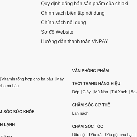
Quy định đăng bán sản phẩm của chiaki
Chính sách biên tập nội dung
Chính sách nội dung
Sơ đồ Website
Hướng dẫn thanh toán VNPAY
VĂN PHÒNG PHẨM
Vitamin tổng hợp cho bà bầu
Máy
THỜI TRANG HÀNG HIỆU
ho bà bầu
Dép
Giày
Mũ Nón
Túi Xách
Bal
CHĂM SÓC CƠ THỂ
ĂM SÓC SỨC KHỎE
Lăn nách
ỆN LẠNH
CHĂM SÓC TÓC
Dầu gội
Dầu xả
Dầu gội phủ bạc