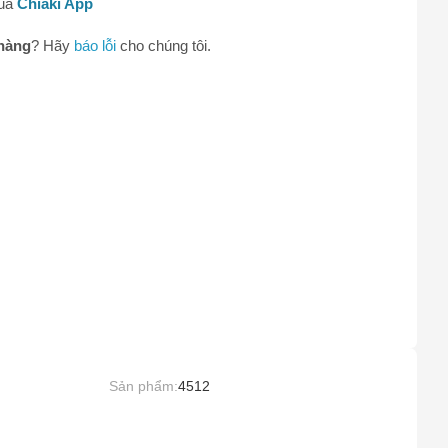
qua
Chiaki App
0
hàng
? Hãy
báo lỗi
cho chúng tôi.
Sản phẩm:
4512