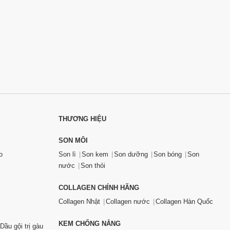
THƯƠNG HIỆU
SON MÔI
o
Son lì
Son kem
Son dưỡng
Son bóng
Son
nước
Son thỏi
COLLAGEN CHÍNH HÃNG
Collagen Nhật
Collagen nước
Collagen Hàn Quốc
KEM CHỐNG NẮNG
Dầu gội trị gàu