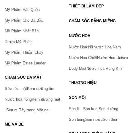
THIẾT BỊ LÀM ĐẸP
Mỹ Phẩm Hàn Quốc
Mỹ Phẩm Cho Bà Bầu
CHĂM SÓC RĂNG MIỆNG
Mỹ Phẩm Nhật Bản
NƯỚC HOA
Dược Mỹ Phẩm
Nước Hoa Nữ
Nước Hoa Nam
Mỹ Phẩm Thuần Chay
Nước Hoa Chiết
Nước Hoa Unisex
Mỹ Phẩm Estee Lauder
Body Mist
Nước Hoa Vùng Kín
CHĂM SÓC DA MẶT
THƯƠNG HIỆU
Sữa rửa mặt
Kem dưỡng ẩm
Bạn gặp vấn đề về sản phẩm hay mua hàng?
SON MÔI
Hãy báo lỗi cho chúng tôi. Hoặc gọi cho chúng tôi qua số
Nước hoa hồng
Kem dưỡng mắt
0911.888.300
Son lì
Son kem
Son dưỡng
Serum
Tẩy trang
Mặt nạ
Tên của bạn
(*)
Son bóng
Son nước
Son thỏi
MẸ VÀ BÉ