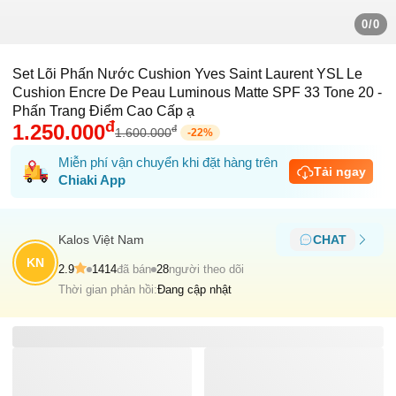
0/0
Set Lõi Phấn Nước Cushion Yves Saint Laurent YSL Le
Cushion Encre De Peau Luminous Matte SPF 33 Tone 20 -
Phấn Trang Điểm Cao Cấp ạ
đ
1.250.000
đ
1.600.000
-
22
%
Miễn phí vận chuyển khi đặt hàng trên
Tải ngay
Chiaki App
Kalos Việt Nam
CHAT
KN
2.9
1414
đã bán
28
người theo dõi
Thời gian phản hồi:
Đang cập nhật