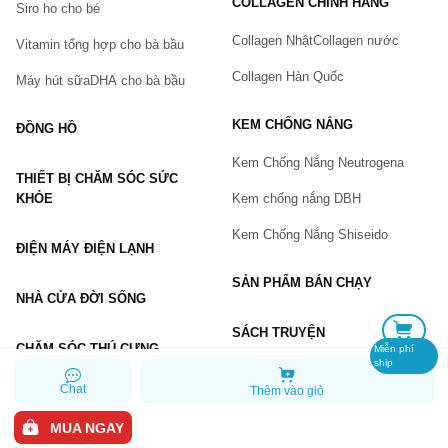
COLLAGEN CHÍNH HÃNG
Siro ho cho bé
Số điện thoại
(*)
Collagen Nhật
Collagen nước
Vitamin tổng hợp cho bà bầu
Collagen Hàn Quốc
Máy hút sữa
DHA cho bà bầu
Email
KEM CHỐNG NẮNG
ĐỒNG HỒ
Kem Chống Nắng Neutrogena
THIẾT BỊ CHĂM SÓC SỨC
Vấn đề
(*)
KHỎE
Kem chống nắng DBH
Kem Chống Nắng Shiseido
ĐIỆN MÁY ĐIỆN LẠNH
Mô tả
(*)
SẢN PHẨM BÁN CHẠY
NHÀ CỬA ĐỜI SỐNG
SÁCH TRUYỆN
CHĂM SÓC THÚ CƯNG
Miễn phí
ship
Chat
Thêm vào giỏ
GỬI BÁO LỖI
MUA NGAY
Copyright © 2026 Chiaki.vn