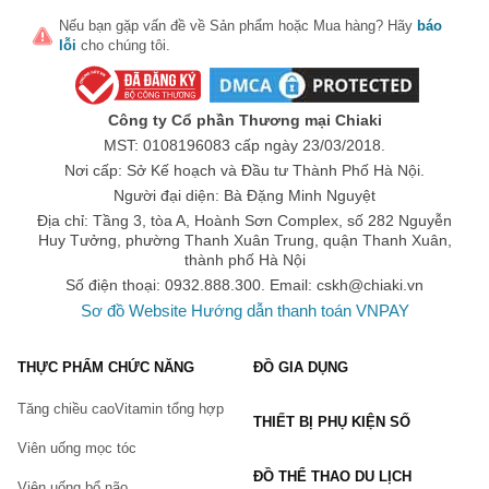
Cushion Yves Saint Laurent trở thành điểm nhấn trong các bộ
Nếu bạn gặp vấn đề về
Sản phẩm
hoặc
Mua hàng
? Hãy
báo
lỗi
cho chúng tôi.
trang điểm hàng ngày của phái đẹp. Nhiều người dùng cho biết
họ cảm thấy thoải mái và tự tin hơn khi trang điểm với sản
phẩm này.
Công ty Cổ phần Thương mại Chiaki
Chọn ngay Set Lõi Phấn Nước Cushion Yves Saint Laurent
MST: 0108196083 cấp ngày 23/03/2018.
YSL Le Cushion Encre De Peau Luminous Matte SPF 33
Nơi cấp: Sở Kế hoạch và Đầu tư Thành Phố Hà Nội.
Tone 20
để trải nghiệm sản phẩm chất lượng ưu việt, tạo nên vẻ
Người đại diện: Bà Đặng Minh Nguyệt
đẹp hoàn hảo cho làn da bạn!
Địa chỉ: Tầng 3, tòa A, Hoành Sơn Complex, số 282 Nguyễn
Huy Tưởng, phường Thanh Xuân Trung, quận Thanh Xuân,
thành phố Hà Nội
Số điện thoại: 0932.888.300. Email:
cskh@chiaki.vn
Sơ đồ Website
Hướng dẫn thanh toán VNPAY
THỰC PHẨM CHỨC NĂNG
ĐỒ GIA DỤNG
Tăng chiều cao
Vitamin tổng hợp
THIẾT BỊ PHỤ KIỆN SỐ
Viên uống mọc tóc
ĐỒ THỂ THAO DU LỊCH
Viên uống bổ não