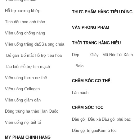
Hỗ trợ xương khớp
THỰC PHẨM HÀNG TIÊU DÙNG
Tinh dầu hoa anh thảo
VĂN PHÒNG PHẨM
Viên uống chống nắng
THỜI TRANG HÀNG HIỆU
Viên uống trắng da
Sữa ong chúa
Dép
Giày
Mũ Nón
Túi Xách
Bổ gan
Bổ mắt
Hỗ trợ tiêu hóa
Balo
Tảo biển
Hỗ trợ tim mạch
Viên uống thơm cơ thể
CHĂM SÓC CƠ THỂ
Viên uống Collagen
Lăn nách
Viên uống giảm cân
CHĂM SÓC TÓC
Đông trùng hạ thảo Hàn Quốc
Dầu gội
Dầu xả
Dầu gội phủ bạc
Viên uống nội tiết tố
Dầu gội trị gàu
Kem ủ tóc
MỸ PHẨM CHÍNH HÃNG