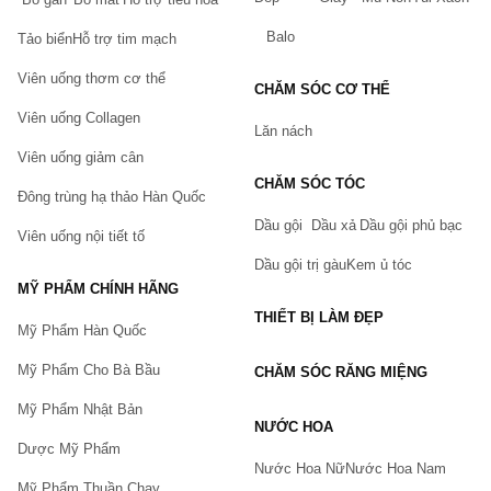
Balo
Tảo biển
Hỗ trợ tim mạch
Viên uống thơm cơ thể
CHĂM SÓC CƠ THỂ
Viên uống Collagen
Lăn nách
Viên uống giảm cân
CHĂM SÓC TÓC
Đông trùng hạ thảo Hàn Quốc
Dầu gội
Dầu xả
Dầu gội phủ bạc
Viên uống nội tiết tố
Dầu gội trị gàu
Kem ủ tóc
MỸ PHẨM CHÍNH HÃNG
THIẾT BỊ LÀM ĐẸP
Mỹ Phẩm Hàn Quốc
Mỹ Phẩm Cho Bà Bầu
CHĂM SÓC RĂNG MIỆNG
Mỹ Phẩm Nhật Bản
NƯỚC HOA
Dược Mỹ Phẩm
Nước Hoa Nữ
Nước Hoa Nam
Mỹ Phẩm Thuần Chay