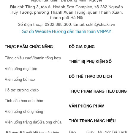
Người đại diện: Bà Đặng Minh Nguyệt
Địa chỉ: Tầng 3, tòa A, Hoành Sơn Complex, số 282 Nguyễn
Huy Tưởng, phường Thanh Xuân Trung, quận Thanh Xuân,
thành phố Hà Nội
Số điện thoại: 0932.888.300. Email:
cskh@chiaki.vn
Sơ đồ Website
Hướng dẫn thanh toán VNPAY
THỰC PHẨM CHỨC NĂNG
ĐỒ GIA DỤNG
Tăng chiều cao
Vitamin tổng hợp
THIẾT BỊ PHỤ KIỆN SỐ
Viên uống mọc tóc
ĐỒ THỂ THAO DU LỊCH
Viên uống bổ não
Hỗ trợ xương khớp
THỰC PHẨM HÀNG TIÊU DÙNG
Tinh dầu hoa anh thảo
VĂN PHÒNG PHẨM
Viên uống chống nắng
THỜI TRANG HÀNG HIỆU
Viên uống trắng da
Sữa ong chúa
Dép
Giày
Mũ Nón
Túi Xách
Bổ gan
Bổ mắt
Hỗ trợ tiêu hóa