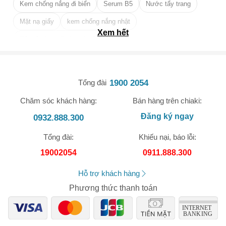
Kem chống nắng đi biển
Serum B5
Nước tẩy trang
Mặt nạ giấy
kem chống nắng nhật
Xem hết
Tẩy tế bào chết da mặt tốt nhất
1900 2054
Tổng đài
Chăm sóc khách hàng:
Bán hàng trên chiaki:
🎁 Đừng Bỏ Lỡ! 🎁
Đăng ký ngay
0932.888.300
Mã Giảm Giá Dành Riêng Cho Bạn
Tổng đài:
Khiếu nại, báo lỗi:
Giảm ngay
-
cho bất kỳ đơn hàng nào.
19002054
0911.888.300
XXX-XXXX
Hỗ trợ khách hàng
Phương thức thanh toán
Số lần áp dụng:
1
lần
Áp dụng cho đơn hàng từ:
0
Chỉ áp dụng cho gian hàng:
Ngày hết hạn: