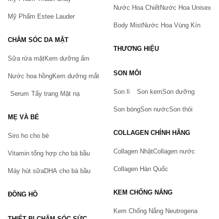
Nước Hoa Chiết
Nước Hoa Unisex
Mỹ Phẩm Estee Lauder
Body Mist
Nước Hoa Vùng Kín
CHĂM SÓC DA MẶT
THƯƠNG HIỆU
Sữa rửa mặt
Kem dưỡng ẩm
Bạn gặp vấn đề về sản phẩm hay mua hàng?
SON MÔI
Hãy báo lỗi cho chúng tôi. Hoặc gọi cho chúng tôi qua số
Nước hoa hồng
Kem dưỡng mắt
0911.888.300
Son lì
Son kem
Son dưỡng
Serum
Tẩy trang
Mặt nạ
Tên của bạn
(*)
Son bóng
Son nước
Son thỏi
MẸ VÀ BÉ
COLLAGEN CHÍNH HÃNG
Siro ho cho bé
Số điện thoại
(*)
Collagen Nhật
Collagen nước
Vitamin tổng hợp cho bà bầu
Collagen Hàn Quốc
Máy hút sữa
DHA cho bà bầu
Email
KEM CHỐNG NẮNG
ĐỒNG HỒ
Kem Chống Nắng Neutrogena
THIẾT BỊ CHĂM SÓC SỨC