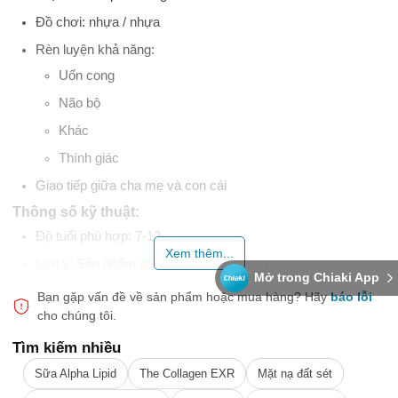
Đồ chơi: nhựa / nhựa
Rèn luyện khả năng:
Uốn cong
Não bộ
Khác
Thính giác
Giao tiếp giữa cha mẹ và con cái
Thông số kỹ thuật:
Độ tuổi phù hợp: 7-12
Xem thêm...
Lưu ý: Sản phẩm pin khoảng 4%, không chụp
Mở trong Chiaki App
Kích thước sản phẩm: 7 * 7cm
Bạn gặp vấn đề về sản phẩm hoặc mua hàng?
Hãy
báo lỗi
cho chúng tôi.
Chiều dài dây: 39cm
Tìm kiếm nhiều
Trọng lượng sản phẩm: 14 gram
Bánh đà xoay tốc độ cao có đèn, cho bạn giấc mơ về một đứa
Sữa Alpha Lipid
The Collagen EXR
Mặt nạ đất sét
trẻ #bekem21