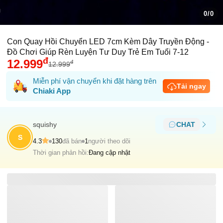
0/0
Con Quay Hồi Chuyển LED 7cm Kèm Dây Truyền Động -
Đồ Chơi Giúp Rèn Luyện Tư Duy Trẻ Em Tuổi 7-12
đ
12.999
đ
12.999
Miễn phí vận chuyển khi đặt hàng trên
Tải ngay
Chiaki App
squishy
CHAT
S
4.3
130
đã bán
1
người theo dõi
Thời gian phản hồi:
Đang cập nhật