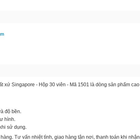
GỬI BÁO LỖI
âm
uất xứ Singapore - Hộp 30 viên - Mã 1501 là dòng sản phẩm cao
và độ bền.
ư hình.
khi sử dụng.
 hàng. Tư vấn nhiệt tình, giao hàng tận nơi, thanh toán khi nhậ