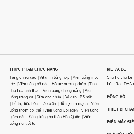
THỰC PHẨM CHỨC NĂNG
MẸ VÀ BÉ
Tăng chiều cao
Vitamin tổng hợp
Viên uống mọc
Siro ho cho bé
tóc
Viên uống bổ não
Hỗ trợ xương khớp
Tinh
hút sữa
DHA c
dầu hoa anh thảo
Viên uống chống nắng
Viên
ĐỒNG HỒ
uống trắng da
Sữa ong chúa
Bổ gan
Bổ mắt
Hỗ trợ tiêu hóa
Tảo biển
Hỗ trợ tim mạch
Viên
THIẾT BỊ CH
uống thơm cơ thể
Viên uống Collagen
Viên uống
giảm cân
Đông trùng hạ thảo Hàn Quốc
Viên
ĐIỆN MÁY ĐI
uống nội tiết tố