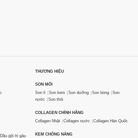
THƯƠNG HIỆU
SON MÔI
o
Son lì
Son kem
Son dưỡng
Son bóng
Son
nước
Son thỏi
COLLAGEN CHÍNH HÃNG
Collagen Nhật
Collagen nước
Collagen Hàn Quốc
KEM CHỐNG NẮNG
Dầu gội trị gàu