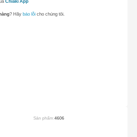
qua
Chiaki App
0
hàng
? Hãy
báo lỗi
cho chúng tôi.
Sản phẩm:
4606