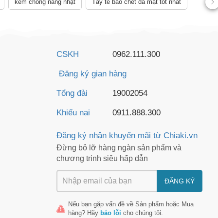
kem chống nắng nhật
Tẩy tế bào chết da mặt tốt nhất
CSKH
0962.111.300
Đăng ký gian hàng
Tổng đài
19002054
Khiếu nại
0911.888.300
Đăng ký nhận khuyến mãi từ Chiaki.vn
Đừng bỏ lỡ hàng ngàn sản phẩm và
chương trình siêu hấp dẫn
ĐĂNG KÝ
Nếu bạn gặp vấn đề về
Sản phẩm
hoặc
Mua
hàng
? Hãy
báo lỗi
cho chúng tôi.