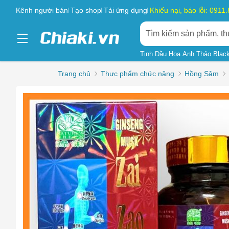
Kênh người bán
Tạo shop
Tải ứng dụng
Khiếu nại, báo lỗi: 0911
Tinh Dầu Hoa Anh Thảo Blac
Trang chủ
Thực phẩm chức năng
Hồng Sâm
Chọn l
Sản phẩ
Hàng gi