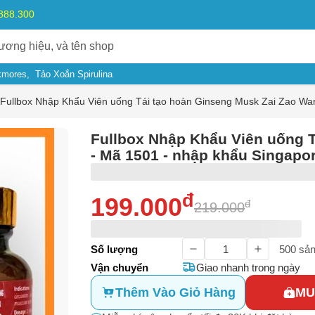
.888.300
kmores
Tảo Xoắn Spirulina
Fullbox Nhập Khẩu Viên uống Tái tạo hoàn Ginseng Musk Zai Zao Wa
Fullbox Nhập Khẩu Viên uống Ta
- Mã 1501 - nhập khẩu Singapor
đ
199.000
đ
219.000
ý do
Số lượng
500
sản
Vận chuyển
Giao nhanh trong ngày
m có dấu hiệu lừa đảo
Thêm Vào Giỏ Hàng
MU
Bạn gặp vấn đề về
Sản phẩm
hay
Mua hàng
?
ả, hàng nhái