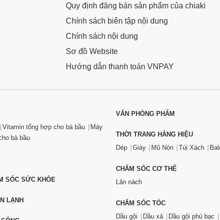
Quy định đăng bán sản phẩm của chiaki
Chính sách biên tập nội dung
Chính sách nội dung
Sơ đồ Website
Hướng dẫn thanh toán VNPAY
VĂN PHÒNG PHẨM
Vitamin tổng hợp cho bà bầu
Máy
THỜI TRANG HÀNG HIỆU
ho bà bầu
Dép
Giày
Mũ Nón
Túi Xách
Bal
CHĂM SÓC CƠ THỂ
ĂM SÓC SỨC KHỎE
Lăn nách
ỆN LẠNH
CHĂM SÓC TÓC
Dầu gội
Dầu xả
Dầu gội phủ bạc