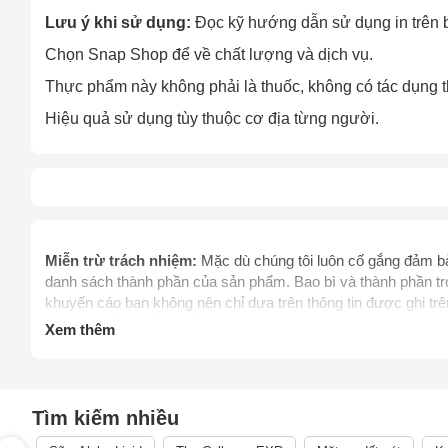
Lưu ý khi sử dụng:
Đọc kỹ hướng dẫn sử dụng in trên ba
Chọn Snap Shop để về chất lượng và dịch vụ.
Thực phẩm này không phải là thuốc, không có tác dụng t
Hiệu quả sử dụng tùy thuộc cơ địa từng người.
Cách
Miễn trừ trách nhiệm:
Mặc dù chúng tôi luôn cố gắng đảm bảo
Sa
danh sách thành phần của sản phẩm. Bao bì và thành phần tro
Tr
khuyến cáo bạn không nên chỉ dựa trên thông tin được ghi t
m
khi dùng sản phẩm. Để biết thêm thông tin, vui lòng liên hệ 
Xem thêm
thay thế chỉ dẫn của dược sỹ, bác sỹ và các chuyên gia sức 
mình. Hãy liên hệ các cơ quan y tế ngay lập tức nếu bạn ngh
thực phẩm chức năng giảm cân chưa được thẩm định bởi C
điều trị, chữa trị, hay phòng ngừa bệnh tật cùng các vấn đề 
Tìm kiếm nhiều
phẩm.