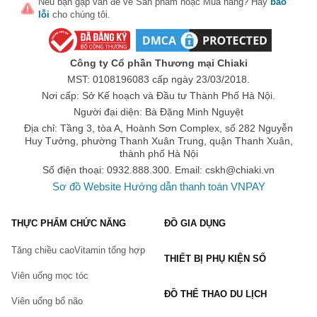
Nếu bạn gặp vấn đề về
Sản phẩm
hoặc
Mua hàng
? Hãy
báo
lỗi
cho chúng tôi.
Công ty Cổ phần Thương mại Chiaki
MST: 0108196083 cấp ngày 23/03/2018.
Nơi cấp: Sở Kế hoạch và Đầu tư Thành Phố Hà Nội.
Người đại diện: Bà Đặng Minh Nguyệt
Địa chỉ: Tầng 3, tòa A, Hoành Sơn Complex, số 282 Nguyễn
Huy Tưởng, phường Thanh Xuân Trung, quận Thanh Xuân,
thành phố Hà Nội
Số điện thoại: 0932.888.300. Email:
cskh@chiaki.vn
Sơ đồ Website
Hướng dẫn thanh toán VNPAY
THỰC PHẨM CHỨC NĂNG
ĐỒ GIA DỤNG
Tăng chiều cao
Vitamin tổng hợp
THIẾT BỊ PHỤ KIỆN SỐ
Viên uống mọc tóc
ĐỒ THỂ THAO DU LỊCH
Viên uống bổ não