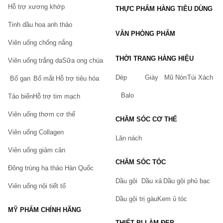
Hỗ trợ xương khớp
THỰC PHẨM HÀNG TIÊU DÙNG
Tinh dầu hoa anh thảo
VĂN PHÒNG PHẨM
Viên uống chống nắng
THỜI TRANG HÀNG HIỆU
Viên uống trắng da
Sữa ong chúa
Dép
Giày
Mũ Nón
Túi Xách
Bổ gan
Bổ mắt
Hỗ trợ tiêu hóa
Balo
Tảo biển
Hỗ trợ tim mạch
Viên uống thơm cơ thể
CHĂM SÓC CƠ THỂ
Viên uống Collagen
Lăn nách
Viên uống giảm cân
CHĂM SÓC TÓC
Đông trùng hạ thảo Hàn Quốc
Dầu gội
Dầu xả
Dầu gội phủ bạc
Viên uống nội tiết tố
Dầu gội trị gàu
Kem ủ tóc
MỸ PHẨM CHÍNH HÃNG
THIẾT BỊ LÀM ĐẸP