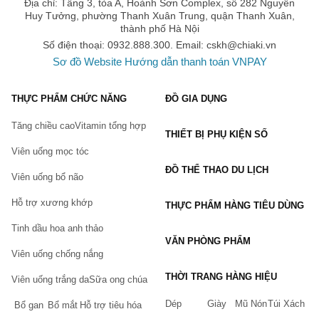
Địa chỉ: Tầng 3, tòa A, Hoành Sơn Complex, số 282 Nguyễn
lời là sự khác biệt và tính riêng tư. Nhiều người
Huy Tưởng, phường Thanh Xuân Trung, quận Thanh Xuân,
thành phố Hà Nội
đã công nhận rằng lần đầu ngửi thử Santal 33,
Số điện thoại: 0932.888.300. Email:
cskh@chiaki.vn
họ đã phải "đứng hình" vì nó không giống bất cứ
Sơ đồ Website
Hướng dẫn thanh toán VNPAY
loại nước hoa nào họ từng dùng trước đó.
Santal 33 có cả thảy 33 nguyên liệu (đó chính là
THỰC PHẨM CHỨC NĂNG
ĐỒ GIA DỤNG
ý nghĩa của con số 33), trong đó nguyên liệu chủ
Tăng chiều cao
Vitamin tổng hợp
đạo là gỗ đàn hương Úc, gỗ tuyết tùng, bạch
THIẾT BỊ PHỤ KIỆN SỐ
Viên uống mọc tóc
đậu khấu, v.v... Do đó, không lạ khi Santal 33
ĐỒ THỂ THAO DU LỊCH
không hề ngọt ngào dễ tính mà khá nồng, ấm áp
Viên uống bổ não
nhưng lại mạnh mẽ, là mùi hương mà cả 2 giới
Hỗ trợ xương khớp
THỰC PHẨM HÀNG TIÊU DÙNG
đều có thể dùng nhưng không phải là thứ cho tất
Tinh dầu hoa anh thảo
cả mọi người.
VĂN PHÒNG PHẨM
Viên uống chống nắng
Trời này mặc Santal 33 đi chơi vẫn cứ là 1 điều
THỜI TRANG HÀNG HIỆU
Viên uống trắng da
Sữa ong chúa
gì đó vô cùng thú vị và đặc biệt . .
Dép
Giày
Mũ Nón
Túi Xách
Bổ gan
Bổ mắt
Hỗ trợ tiêu hóa