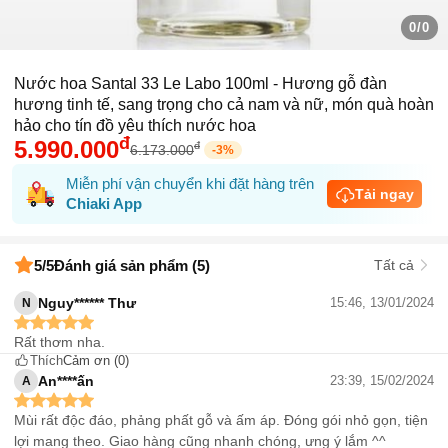
0/0
Nước hoa Santal 33 Le Labo 100ml - Hương gỗ đàn
hương tinh tế, sang trọng cho cả nam và nữ, món quà hoàn
hảo cho tín đồ yêu thích nước hoa
đ
5.990.000
đ
6.173.000
-
3
%
Miễn phí vận chuyển khi đặt hàng trên
Tải ngay
Chiaki App
5
/5
Đánh giá sản phẩm (5)
Tất cả
Nguy****** Thư
15:46, 13/01/2024
N
Rất thơm nha.
Thích
Cảm ơn
(0)
An****ấn
23:39, 15/02/2024
A
Mùi rất độc đáo, phảng phất gỗ và ấm áp. Đóng gói nhỏ gọn, tiện
lợi mang theo. Giao hàng cũng nhanh chóng, ưng ý lắm ^^