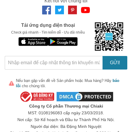
Kết nối với chúng tôi
Santal 33 của Lᴇ Lᴀʙᴏ, loại đàn hương được săn
đón ở thời điểm hiện tại. Santal 33 trong trẻo,
bền vững, thành thị, cứng cỏi, nhưng không
Tải ứng dụng điện thoại
cứng nhắc.
Check giá nhanh - Tìm kiếm dễ - Ưu đãi nhiều
Chính vì tính cách đặc trưng, rõ rệt, giản dị
nhưng không nhàm chán, lại tràn trề năng lượng
và nam tính, Santal 33 vừa được nam giới đặc
GỬI!
biệt yêu thích, lại vừa có khả năng gây thương
nhớ cao cho nữ giới.
Nếu bạn gặp vấn đề về
Sản phẩm
hoặc
Mua hàng
? Hãy
báo
lỗi
cho chúng tôi.
Theo thống kê gần đây, của chính Lᴇ Lᴀʙᴏ,
Santal 33 chính thức soán ngôi vương Rᴏsᴇ 31
Công ty Cổ phần Thương mại Chiaki
trở thành mùi hương được ưa chuộng rộng rãi
MST: 0108196083 cấp ngày 23/03/2018.
của nhà nước hoa "tươi" Lᴇ Lᴀʙᴏ.
Nơi cấp: Sở Kế hoạch và Đầu tư Thành Phố Hà Nội.
Người đại diện: Bà Đặng Minh Nguyệt
Tại sao Santal 33 lại "hot" đến như vậy? Câu trả