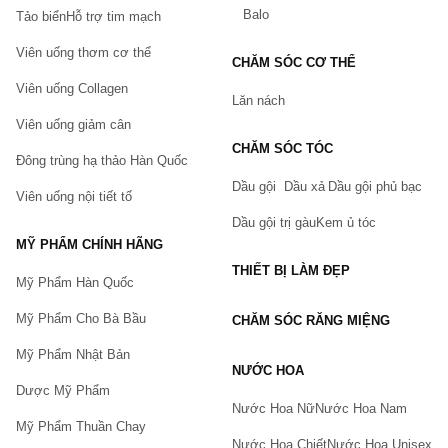
Balo
Tảo biển
Hỗ trợ tim mạch
Viên uống thơm cơ thể
CHĂM SÓC CƠ THỂ
Viên uống Collagen
Lăn nách
Viên uống giảm cân
CHĂM SÓC TÓC
Đông trùng hạ thảo Hàn Quốc
Dầu gội
Dầu xả
Dầu gội phủ bạc
Viên uống nội tiết tố
Dầu gội trị gàu
Kem ủ tóc
MỸ PHẨM CHÍNH HÃNG
THIẾT BỊ LÀM ĐẸP
Mỹ Phẩm Hàn Quốc
Mỹ Phẩm Cho Bà Bầu
CHĂM SÓC RĂNG MIỆNG
Mỹ Phẩm Nhật Bản
NƯỚC HOA
Dược Mỹ Phẩm
Nước Hoa Nữ
Nước Hoa Nam
Mỹ Phẩm Thuần Chay
Nước Hoa Chiết
Nước Hoa Unisex