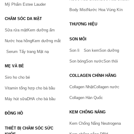
Mỹ Phẩm Estee Lauder
Body Mist
Nước Hoa Vùng Kín
CHĂM SÓC DA MẶT
THƯƠNG HIỆU
Sữa rửa mặt
Kem dưỡng ẩm
Bạn gặp vấn đề về sản phẩm hay mua hàng?
SON MÔI
Hãy báo lỗi cho chúng tôi. Hoặc gọi cho chúng tôi qua số
Nước hoa hồng
Kem dưỡng mắt
0911.888.300
Son lì
Son kem
Son dưỡng
Serum
Tẩy trang
Mặt nạ
Tên của bạn
(*)
Son bóng
Son nước
Son thỏi
MẸ VÀ BÉ
COLLAGEN CHÍNH HÃNG
Siro ho cho bé
Số điện thoại
(*)
Collagen Nhật
Collagen nước
Vitamin tổng hợp cho bà bầu
Collagen Hàn Quốc
Máy hút sữa
DHA cho bà bầu
Email
KEM CHỐNG NẮNG
ĐỒNG HỒ
Kem Chống Nắng Neutrogena
THIẾT BỊ CHĂM SÓC SỨC
Vấn đề
(*)