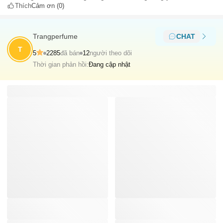
Thích
Cảm ơn
(0)
Trangperfume
CHAT
T
5
2285
đã bán
12
người theo dõi
Thời gian phản hồi:
Đang cập nhật