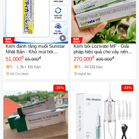
Kem đánh răng muối Sunstar
Kem bôi Lozivate MF - Giải
Nhật Bản - Khử mùi hôi
pháp hiệu quả cho vảy nến,
miệng, bảo vệ nướu, ngăn
đ
chàm và viêm da cơ địa -
đ
đ
đ
51.000
270.000
65.000
400.000
ngừa viêm nướu, 170g
Dưỡng ẩm và phục hồi da tự
5
1.3k+ Đã bán
5
44 Đã bán
nhiên
Hồ Chí Minh
Nghệ An
-36%
-48%