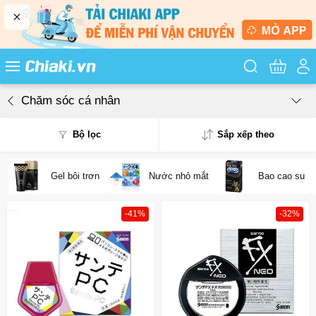
Tìm kiếm sản
Chăm sóc cá nhân
Bộ lọc
Sắp xếp theo
Gel bôi trơn
Nước nhỏ mắt
Bao cao su
Phổ biến
Mua nhiều
-41%
-32%
Mới nhất
Giá từ thấp - cao
Giá từ cao - thấp