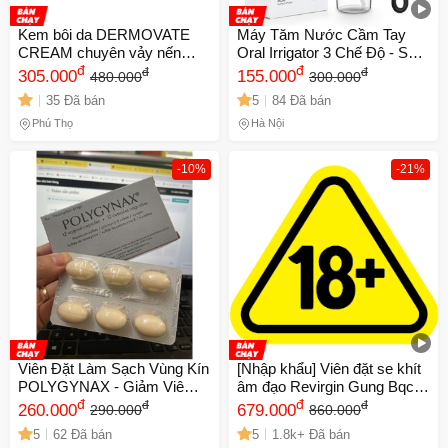
Kem bôi da DERMOVATE
Máy Tăm Nước Cầm Tay
CREAM chuyên vảy nến
Oral Irrigator 3 Chế Độ - Sạc
viêm da cơ địa á sừng tổ đỉa
đ
USB Chống Thấm Nước,
đ
đ
đ
305.000
155.000
480.000
300.000
giảm ngứa lupus ban đỏ tuýp
Dung Tích 240ml, Phù Hợp
35 Đã bán
5
84 Đã bán
50g
Dành Cho Người Niềng Răng
Phú Thọ
Hà Nội
-10%
-21%
Viên Đặt Làm Sạch Vùng Kín
[Nhập khẩu] Viên đặt se khít
POLYGYNAX - Giảm Viêm,
âm đạo Revirgin Gung Bqcell
Khử Mùi Hôi, Sản Phẩm
đ
- Thảo mộc tự nhiên Hàn
đ
đ
đ
260.000
679.000
290.000
860.000
Thiên Nhiên Chính Hãng Từ
Quốc hỗ trợ cải thiện sức
5
62 Đã bán
5
1.8k+ Đã bán
Pháp
khỏe vùng kín, lấy lại sự tự