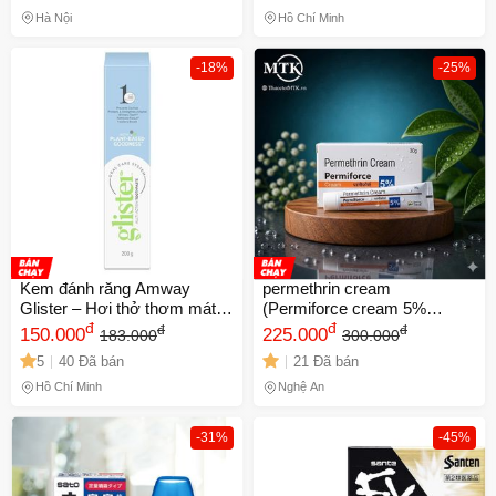
Hà Nội
Hồ Chí Minh
-18%
-25%
Kem đánh răng Amway
permethrin cream
Glister – Hơi thở thơm mát,
(Permiforce cream 5%
chăm sóc răng miệng toàn
đ
(Permethrin) – Trị ghẻ, nhiễm
đ
đ
đ
150.000
225.000
183.000
300.000
diện
ký sinh trùng, chấy, rận, bọ
5
40 Đã bán
21 Đã bán
chét cắn
Hồ Chí Minh
Nghệ An
-31%
-45%