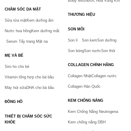
Body Mist
Nước Hoa Vùng Kín
CHĂM SÓC DA MẶT
THƯƠNG HIỆU
Sữa rửa mặt
Kem dưỡng ẩm
Bạn gặp vấn đề về sản phẩm hay mua hàng?
SON MÔI
Nước hoa hồng
Kem dưỡng mắt
Hãy báo lỗi cho chúng tôi. Hoặc gọi cho chúng tôi qua số
0911.888.300
Son lì
Son kem
Son dưỡng
Serum
Tẩy trang
Mặt nạ
Tên của bạn
(*)
Son bóng
Son nước
Son thỏi
MẸ VÀ BÉ
COLLAGEN CHÍNH HÃNG
Siro ho cho bé
Số điện thoại
(*)
Collagen Nhật
Collagen nước
Vitamin tổng hợp cho bà bầu
Collagen Hàn Quốc
Máy hút sữa
DHA cho bà bầu
Email
KEM CHỐNG NẮNG
ĐỒNG HỒ
Kem Chống Nắng Neutrogena
THIẾT BỊ CHĂM SÓC SỨC
Vấn đề
(*)
KHỎE
Kem chống nắng DBH