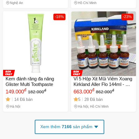
tin cho phụ nữ
Nghệ An
Hồ Chí Minh
-18%
-23%
Kem đánh răng đa năng
Vỉ 5 Hộp Xịt Mũi Viêm Xoang
Glister Multi Toothpaste
Kirkland Aller Flo 144ml - Giải
đ
Pháp Thoải Mái Cho Mũi, Hỗ
đ
đ
đ
149.000
663.000
182.000
862.000
Trợ Dị Ứng và Ngạt Mũi Hiệu
14 Đã bán
5
28 Đã bán
Quả
Hà Nội
Hà Nội, Hồ Chí Minh
Xem thêm
7166
sản phẩm