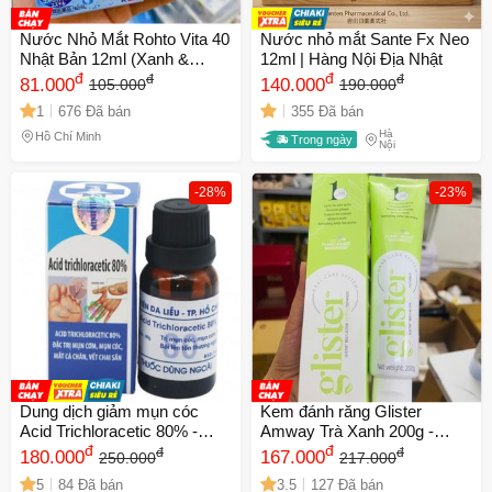
Nước Nhỏ Mắt Rohto Vita 40
Nước nhỏ mắt Sante Fx Neo
Nhật Bản 12ml (Xanh &
12ml | Hàng Nội Địa Nhật
Vàng) - Giải Pháp Cho Mắt
đ
đ
đ
đ
81.000
140.000
105.000
190.000
Khô, Mệt Mỏi, Phù Hợp Dành
1
676 Đã bán
355 Đã bán
Cho Người Dùng Máy Tính
Hà
Hồ Chí Minh
Trong ngày
Nội
-28%
-23%
Dung dịch giảm mụn cóc
Kem đánh răng Glister
Acid Trichloracetic 80% -
Amway Trà Xanh 200g -
Chăm sóc da chân hiệu quả
đ
Hương trà tự nhiên, kháng
đ
đ
đ
180.000
167.000
250.000
217.000
từ Bệnh viện Da liễu TP Hồ
khuẩn hiệu quả, bảo vệ sức
5
84 Đã bán
3.5
127 Đã bán
Chí Minh
khỏe răng miệng