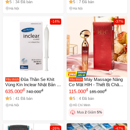
5
34 Đã bán
5
7 Đã bán
Phù Hợp Mọi Đối Tượng
hiệu quả từ Pháp
Hà Nội
Hà Nội
-14%
-37%
Đũa Thần Se Khít
Máy Massage Nâng
Yêu thích
Yêu thích
Vùng Kín Inclear Nhật Bản -
Cơ Mặt HIH - Thiết Bị Chăm
Hộp 10 Cái - Gel Vệ Sinh
đ
Sóc Da Chất Lượng Cao Với
đ
đ
đ
635.000
115.000
740.000
185.000
Phụ Nữ Tăng Cường Lợi
Rung Điện Đẩy Tinh Chất
5
41 Đã bán
5
4 Đã bán
Khuẩn, Ngăn Ngừa Viêm
Dưỡng Da Sáng Khỏe
Nhiễm
Hà Nội
Hồ Chí Minh
Mua
2
Giảm
5%
-26%
-47%