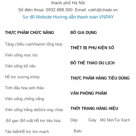
thành phố Hà Nội
Số điện thoại: 0932.888.300. Email:
cskh@chiaki.vn
Sơ đồ Website
Hướng dẫn thanh toán VNPAY
THỰC PHẨM CHỨC NĂNG
ĐỒ GIA DỤNG
Tăng chiều cao
Vitamin tổng hợp
THIẾT BỊ PHỤ KIỆN SỐ
Viên uống mọc tóc
ĐỒ THỂ THAO DU LỊCH
Viên uống bổ não
Hỗ trợ xương khớp
THỰC PHẨM HÀNG TIÊU DÙNG
Tinh dầu hoa anh thảo
VĂN PHÒNG PHẨM
Viên uống chống nắng
THỜI TRANG HÀNG HIỆU
Viên uống trắng da
Sữa ong chúa
Dép
Giày
Mũ Nón
Túi Xách
Bổ gan
Bổ mắt
Hỗ trợ tiêu hóa
Balo
Tảo biển
Hỗ trợ tim mạch