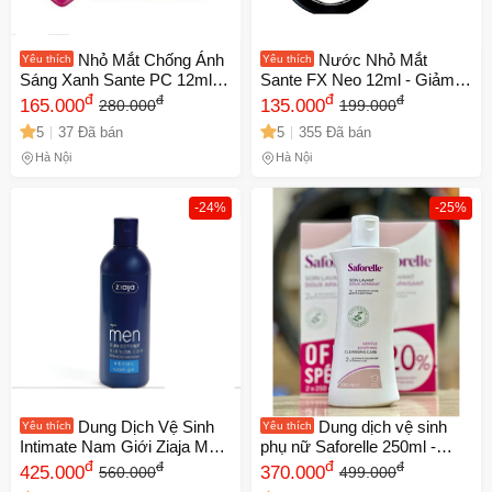
Nhỏ Mắt Chống Ánh
Nước Nhỏ Mắt
Yêu thích
Yêu thích
Sáng Xanh Sante PC 12ml -
Sante FX Neo 12ml - Giảm
Bảo Vệ Mắt Khỏi Bức Xạ Từ
đ
Mỏi Mắt, Bảo Vệ Mắt, Chăm
đ
đ
đ
165.000
135.000
280.000
199.000
Máy Tính, Hỗ Trợ Giảm Khô
Sóc Đôi Mắt Khỏe Mạnh
5
37 Đã bán
5
355 Đã bán
Mỏi Mắt - Sản Phẩm Nhật
Nhập Khẩu Từ Nhật Bản
Bản
Hà Nội
Hà Nội
-24%
-25%
Dung Dịch Vệ Sinh
Dung dịch vệ sinh
Yêu thích
Yêu thích
Intimate Nam Giới Ziaja Men
phụ nữ Saforelle 250ml -
Duo Concept 300ml - Làm
đ
Chăm sóc nhẹ nhàng cho
đ
đ
đ
425.000
370.000
560.000
499.000
Sạch, Khử Mùi, Dưỡng Ẩm,
vùng nhạy cảm, an toàn và