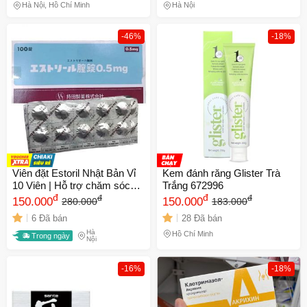
Whoo
Hà Nội, Hồ Chí Minh
Hà Nội
-46%
-18%
Viên đặt Estoril Nhật Bản Vỉ
Kem đánh răng Glister Trà
10 Viên | Hỗ trợ chăm sóc
Trắng 672996
phụ khoa, vệ sinh vùng kín
đ
đ
đ
đ
150.000
150.000
280.000
183.000
và duy trì môi trường sinh lý
6 Đã bán
28 Đã bán
tự nhiên cho phụ nữ.
Hà
Hồ Chí Minh
Trong ngày
Nội
-16%
-18%