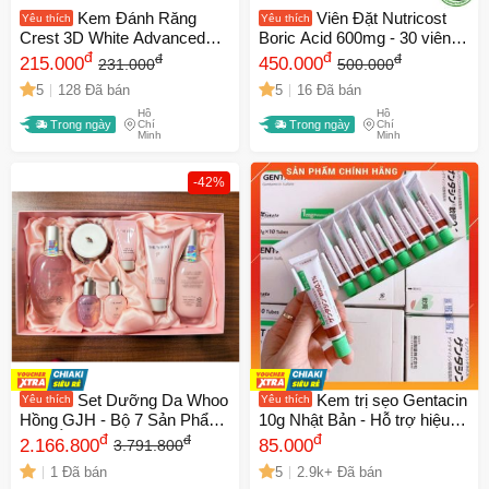
Kem Đánh Răng
Viên Đặt Nutricost
Yêu thích
Yêu thích
Crest 3D White Advanced
Boric Acid 600mg - 30 viên
147gr - Lựa Chọn Tuyệt Vời
đ
Nhộng Hỗ trợ Vệ Sinh Phụ
đ
đ
đ
215.000
450.000
231.000
500.000
Để Làm Trắng Răng, Ngăn
Nữ và Cân Bằng pH, Mỹ
5
128 Đã bán
5
16 Đã bán
Ngừa Vết Bẩn, Hơi Thở
Hồ
Hồ
Thơm Mát Tự Nhiên
Trong ngày
Chí
Trong ngày
Chí
Minh
Minh
-42%
Set Dưỡng Da Whoo
Kem trị sẹo Gentacin
Yêu thích
Yêu thích
Hồng GJH - Bộ 7 Sản Phẩm
10g Nhật Bản - Hỗ trợ hiệu
Cấp Ẩm Cho Da Mềm Mại,
đ
quả cho sẹo lồi, sẹo lõm, tái
đ
đ
2.166.800
85.000
3.791.800
Tươi Trẻ - Chăm Sóc Da
tạo da, điều trị sẹo mụn, vết
1 Đã bán
5
2.9k+ Đã bán
Cao Cấp Từ The History of
thương, sẹo phẫu thuật.