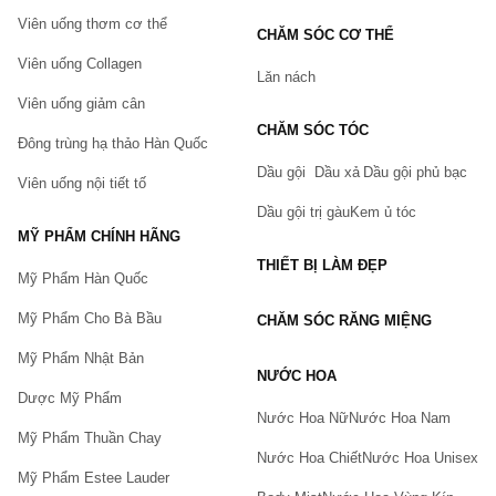
Viên uống thơm cơ thể
CHĂM SÓC CƠ THỂ
Viên uống Collagen
Lăn nách
Viên uống giảm cân
CHĂM SÓC TÓC
Đông trùng hạ thảo Hàn Quốc
Dầu gội
Dầu xả
Dầu gội phủ bạc
Viên uống nội tiết tố
Dầu gội trị gàu
Kem ủ tóc
MỸ PHẨM CHÍNH HÃNG
THIẾT BỊ LÀM ĐẸP
Mỹ Phẩm Hàn Quốc
Mỹ Phẩm Cho Bà Bầu
CHĂM SÓC RĂNG MIỆNG
Mỹ Phẩm Nhật Bản
NƯỚC HOA
Dược Mỹ Phẩm
Nước Hoa Nữ
Nước Hoa Nam
Mỹ Phẩm Thuần Chay
Nước Hoa Chiết
Nước Hoa Unisex
Mỹ Phẩm Estee Lauder