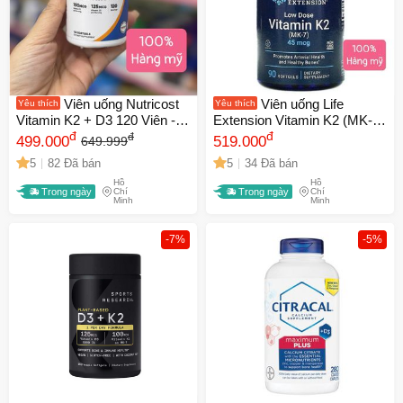
Viên uống Nutricost
Viên uống Life
Yêu thích
Yêu thích
Vitamin K2 + D3 120 Viên -
Extension Vitamin K2 (MK-7)
Hỗ trợ Hấp Thụ Canxi,
đ
45mcg 90 viên - Hỗ trợ
đ
đ
499.000
519.000
649.999
Xương Chắc Khỏe, Tăng
xương chắc khỏe và tim
5
82 Đã bán
5
34 Đã bán
Cường Sức Đề Kháng
mạch ổn định, turmeric bổ
Hồ
Hồ
sung bồi bổ sức khỏe
Trong ngày
Chí
Trong ngày
Chí
Minh
Minh
-7%
-5%