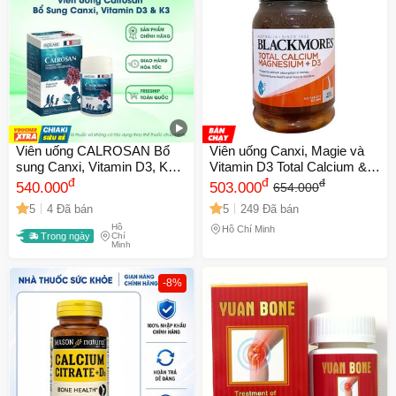
Viên uống CALROSAN Bổ
Viên uống Canxi, Magie và
sung Canxi, Vitamin D3, K2 -
Vitamin D3 Total Calcium &
Hỗ trợ xương răng chắc
đ
Magnesium + D3 Úc - Hỗ trợ
đ
đ
540.000
503.000
654.000
khỏe, Phát triển chiều cao,
xương khớp, 200 viên
5
4 Đã bán
5
249 Đã bán
Hộp 60 viên
Hồ
Hồ Chí Minh
Trong ngày
Chí
Minh
-8%