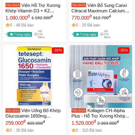
Viên Hỗ Trợ Xương
Viên Bổ Sung Canxi
Yêu thích
Yêu thích
Khớp Vitamin D3 + K2
Citracal Maximum Calcium
Sports Research 160 Viên -
đ
Citrate D3 280 Viên - Hỗ Trợ
đ
đ
đ
1.090.000
770.000
1.182.300
812.700
Tăng Cường Hấp Thụ Canxi
Xương Chắc Khỏe và Tăng
5
48 Đã bán
5
20 Đã bán
và Duy Trì Sức Khỏe Xương
Cường Hấp Thu Vitamin D3
Hồ
Hồ
Răng
Trong ngày
Chí
Trong ngày
Chí
Minh
Minh
-36%
-35%
Viên Uống Bổ Khớp
Kollagen CH-Alpha
Yêu thích
Yêu thích
Glucosamin 1650mg
Plus - Hỗ Trợ Xương Khớp,
Tetesept - Hãng Đức, Giảm
đ
Giảm Đau, Tái Tạo Sụn Hiệu
đ
đ
đ
259.000
1.529.000
409.000
2.369.000
Đau Khớp, Tái Tạo Sụn, 40
Quả, Duy Trì Vận Động Linh
5
30 Đã bán
5
310 Đã bán
Viên Hỗ Trợ Xương Khớp
Hoạt, 5 Trong 1 Giải Pháp