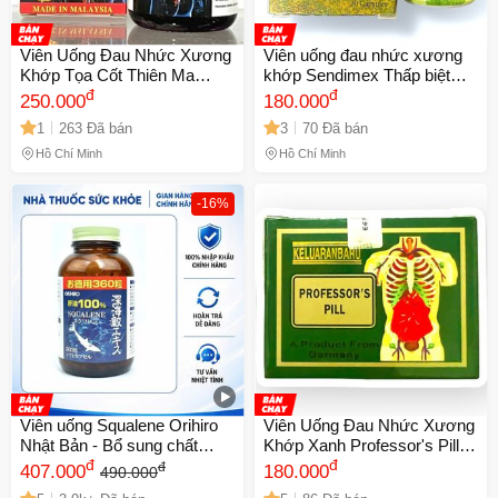
Viên Uống Đau Nhức Xương
Viên uống đau nhức xương
Khớp Tọa Cốt Thiên Ma
khớp Sendimex Thấp biệt
Thống Phong Hoàn - Giải
đ
hoàn - Hỗ Trợ Giảm Đau và
đ
250.000
180.000
Pháp Từ Thiên Nhiên Xuất
Phục Hồi Sức Khỏe Xương
1
263 Đã bán
3
70 Đã bán
Xứ Malaysia, Hộp 30 Viên -
Khớp - Hộp 20 Viên Xuất Xứ
Mã 2077
Malaysia - Mã 1290
Hồ Chí Minh
Hồ Chí Minh
-16%
Viên uống Squalene Orihiro
Viên Uống Đau Nhức Xương
Nhật Bản - Bổ sung chất
Khớp Xanh Professor's Pill -
chống oxi hóa và tăng cường
đ
Hỗ Trợ Sức Khỏe Khớp Từ
đ
đ
407.000
180.000
490.000
sức khỏe tổng thể
Malaysia, Hộp 20 Ống - Mã