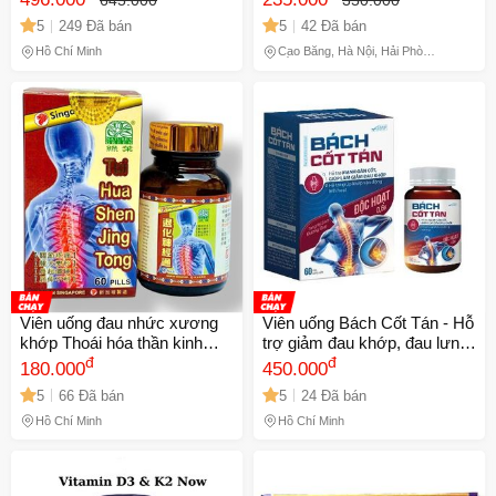
& Vitamin D3
5
249 Đã bán
5
42 Đã bán
Hồ Chí Minh
Cao Bằng, Hà Nội, Hải Phòng,
Hồ Chí Minh, Phú Thọ
Viên uống đau nhức xương
Viên uống Bách Cốt Tán - Hỗ
khớp Thoái hóa thần kinh
trợ giảm đau khớp, đau lưng,
thống Tui Hua Shen Jin Tong
đ
mỏi gối cho người thấp khớp
đ
180.000
450.000
- Hỗ Trợ Giảm Đau, Chống
- Takarai
5
66 Đã bán
5
24 Đã bán
Viêm, 60 Viên - Xuất Xứ
Singapore - Mã 1316
Hồ Chí Minh
Hồ Chí Minh