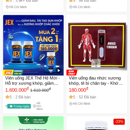
5
3.9k+ Đã bán
5
86 Đã bán
1470
Hồ Chí Minh
Hồ Chí Minh
🎁 Đừng Bỏ Lỡ! 🎁
Mã Giảm Giá Dành Riêng Cho Bạn
Giảm ngay
-
cho bất kỳ đơn hàng nào.
XXX-XXXX
Số lần áp dụng:
1
lần
Áp dụng cho đơn hàng từ:
0
Viên uống JEX Thế Hệ Mới -
Viên uống đau nhức xương
Chỉ áp dụng cho gian hàng:
Hỗ trợ xương khớp, giảm
khớp, tê bì chân tay - Khớp
Ngày hết hạn:
đau thoái hóa khớp, 60 viên
đ
đỏ Mujarhabat Kapsul - Xuất
đ
đ
1.600.000
180.000
1.610.000
& 30 viên, bổ sung sức khỏe
xứ Malaysia - Hộp 20 ống -
5
2 Đã bán
5
52 Đã bán
chính hãng
Mã 2055
LẤY MÃ NGAY
Hồ
Hồ Chí Minh
Trong ngày
Chí
Minh
-23%