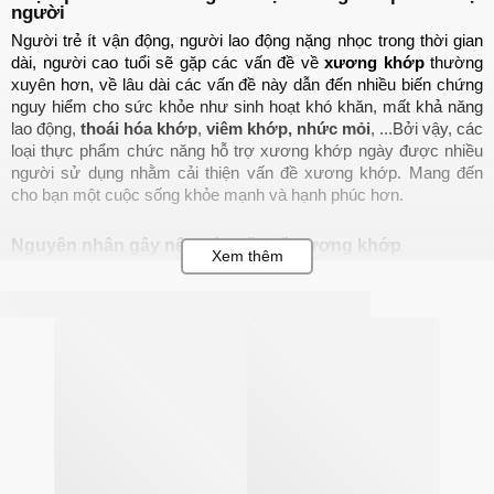
người
Người trẻ ít vận động, người lao động nặng nhọc trong thời gian 
dài, người cao tuổi sẽ gặp các vấn đề về 
xương khớp
 thường 
xuyên hơn, về lâu dài các vấn đề này dẫn đến nhiều biến chứng 
nguy hiểm cho sức khỏe như sinh hoạt khó khăn, mất khả năng 
lao động, 
thoái hóa khớp
, 
viêm khớp,
nhức mỏi
, ...Bởi vậy, các 
loại thực phẩm chức năng hỗ trợ xương khớp ngày được nhiều 
người sử dụng nhằm cải thiện vấn đề xương khớp. Mang đến 
cho bạn một cuộc sống khỏe mạnh và hạnh phúc hơn.
Nguyên nhân gây nên các vấn đề xương khớp
Đau nhức xương khớp
 bắt nguồn từ nhiều nguyên nhân khác 
nhau, nhẹ thì khiến bạn đau nhức, lầm tưởng do thay đổi thời tiết, 
ngồi sai tư thế, còn nặng có thể khiến bạn đi lại khó khăn, ảnh 
hưởng đến chất lượng cuộc sống. Một trong những nguyên nhân 
chính là do : 
Tuổi tác:
 Khi bạn càng cao tuổi, cơ thể không tự sản sinh ra 
chất nhờn ở sụn khớp gây nên các cơn đau nhức, ảnh 
hưởng đến tổn thương cấu trúc xương, sụn, đĩa đệm, … Từ 
đó gây nên những cơn đau 
Chấn thương, tai nạn:
 Đây cũng là nguyên nhân khiến cấu 