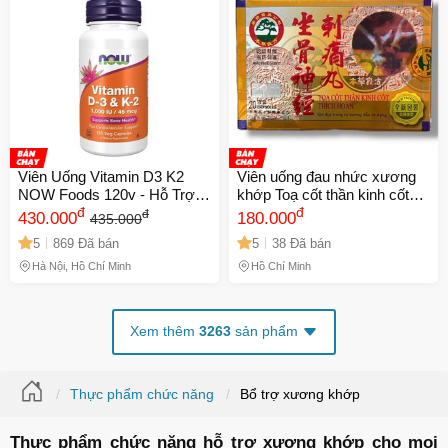
Viên Uống Vitamin D3 K2
Viên uống đau nhức xương
NOW Foods 120v - Hỗ Trợ
khớp Toạ cốt thần kinh cốt
Hấp Thu Canxi, Tăng Cường
đ
thích hoàn - Hộp 20 Viên Hỗ
đ
đ
430.000
180.000
435.000
Sức Khỏe Xương Khớp &
Trợ Sức Khỏe Khớp - Xuất
5
869 Đã bán
5
38 Đã bán
Tim Mạch Thích Hợp Cho
Xứ Malaysia - Mã 1514
Người Lớn Tuổi
Hà Nội, Hồ Chí Minh
Hồ Chí Minh
Xem thêm
3263
sản phẩm
Thực phẩm chức năng
Bổ trợ xương khớp
Thực phẩm chức năng hỗ trợ xương khớp cho mọi