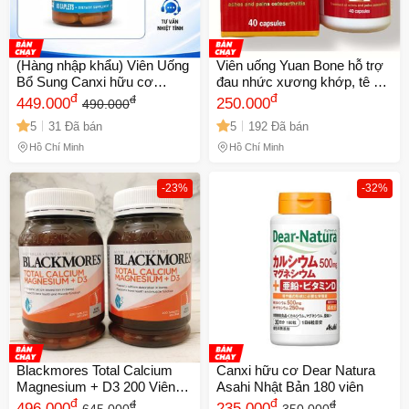
(Hàng nhập khẩu) Viên Uống
Viên uống Yuan Bone hỗ trợ
Bổ Sung Canxi hữu cơ
đau nhức xương khớp, tê bì
Citrate + D3 Mason Natural
đ
chân tay, thiếu chất nhầy
đ
đ
449.000
250.000
490.000
của Mỹ
khớp gối, khô khớp, thoát vị
5
31 Đã bán
5
192 Đã bán
đĩa đệm - Hỗ Trợ Giảm Đau
Khớp Cho Người Già - Hộp
Hồ Chí Minh
Hồ Chí Minh
40 Viên Xuất Xứ Malaysia -
Mã 1361
-23%
-32%
Blackmores Total Calcium
Canxi hữu cơ Dear Natura
Magnesium + D3 200 Viên
Asahi Nhật Bản 180 viên
Chính Hãng – Canxi, Magie
đ
đ
đ
đ
496.000
235.000
645.000
350.000