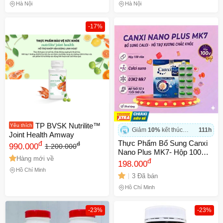
Khỏe Mạnh
Vàng
Hà Nội
Hà Nội
-17%
TP BVSK Nutrilite™
Yêu thích
Giảm
10%
kết thúc
111h
Joint Health Amway
trong
Thực Phẩm Bổ Sung Canxi
đ
đ
990.000
1.200.000
Nano Plus MK7- Hộp 100
Hàng mới về
Viên Dùng Được Từ 4 Tuổi
đ
198.000
Trở Lên
Hồ Chí Minh
3 Đã bán
Hồ Chí Minh
-23%
-23%