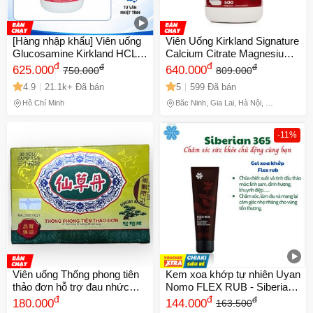
[Hàng nhập khẩu] Viên uống
Viên Uống Kirkland Signature
Glucosamine Kirkland HCL
Calcium Citrate Magnesium
1500mg với MSM 1500mg -
đ
và Kẽm 500mg - Bổ Sung
đ
đ
đ
625.000
640.000
750.000
809.000
Hỗ trợ xương khớp, hộp 375
Canxi Cho Xương Khớp
4.9
21.1k+ Đã bán
5
599 Đã bán
viên cho người lớn
Chắc Khỏe và Sức Khỏe
Tổng Thể
Hồ Chí Minh
Bắc Ninh, Gia Lai, Hà Nội, Hồ
Chí Minh
-11%
Viên uống Thống phong tiên
Kem xoa khớp tự nhiên Uyan
thảo đơn hỗ trợ đau nhức
Nomo FLEX RUB - Siberian
xương khớp, đau mỏi cổ vai
đ
Pure Herbs 100ml, Giúp
đ
đ
180.000
144.000
163.500
gáy, đau lưng, mỏi gối, đi
giảm đau khớp và mang lại