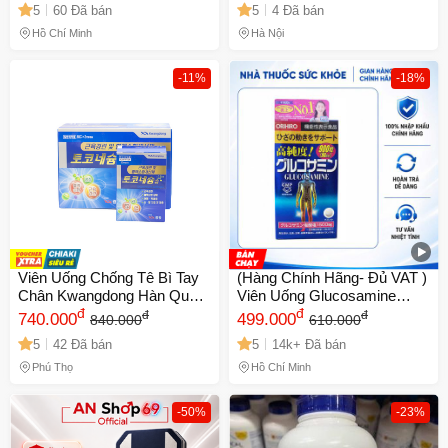
5
60 Đã bán
5
4 Đã bán
đứng khó khăn 30 Viên - Mã
cảm giác thoải mái, không
1509
gây kích ứng da
Hồ Chí Minh
Hà Nội
-11%
-18%
Viên Uống Chống Tê Bì Tay
(Hàng Chính Hãng- Đủ VAT )
Chân Kwangdong Hàn Quốc
Viên Uống Glucosamine
- Hỗ Trợ Tuần Hoàn - Hộp
đ
Orihiro 1500mg Nhật Bản -
đ
đ
đ
740.000
499.000
840.000
610.000
120 Viên Chất Lượng Cao
Hỗ Trợ Xương Khớp Người
5
42 Đã bán
5
14k+ Đã bán
Trưởng Thành
Phú Thọ
Hồ Chí Minh
-50%
-23%