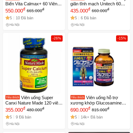
Biển Vita Calmax+ 60 Viên -
giãn tĩnh mạch Unitech 60
Bổ Sung Canxi, Magie,
đ
viên - Giúp tuần hoàn máu,
đ
đ
đ
550.000
435.000
665.000
660.000
Vitamin D3 và K2 Giúp
giảm sưng viêm, cải thiện
5
10 Đã bán
5
6 Đã bán
Xương Khỏe Mạnh
tình trạng tĩnh mạch Nhật
Bản
Hà Nội
Hà Nội
-26%
-15%
Viên uống Super
Viên uống hỗ trợ
Yêu thích
Yêu thích
Canxi Nature Made 120 viên
xương khớp Glucosamine
- Bổ sung Canxi và Vitamin D
đ
Orihiro 1500mg - 900 viên
đ
đ
đ
355.000
690.000
480.000
815.000
cho xương chắc khỏe, hỗ trợ
Nhật Bản, cải thiện sức khỏe
5
9 Đã bán
5
14k+ Đã bán
sức đề kháng, sản phẩm
khớp và vận động hiệu quả.
Nhật Bản
Hà Nội
Hà Nội