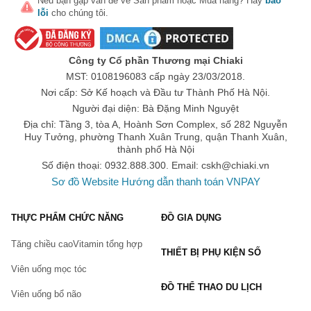
Nếu bạn gặp vấn đề về
Sản phẩm
hoặc
Mua hàng
? Hãy
báo
nhất định để phát huy hiệu quả.
lỗi
cho chúng tôi.
Trong quá trình sử dụng bạn cần thường xuyên kiểm tra, 
đánh giá tình trạng vấn đề của mình để nhận thấy được kết 
quả mà sản phẩm mang tới
Công ty Cổ phần Thương mại Chiaki
Sản phẩm hỗ trợ xương khớp không dùng cho người dưới 18 
MST: 0108196083 cấp ngày 23/03/2018.
tuổi, phụ nữ có thai, đang cho con bú, …
Nơi cấp: Sở Kế hoạch và Đầu tư Thành Phố Hà Nội.
Trong quá trình sử dụng, người dùng gặp vấn đề bất thường 
Người đại diện: Bà Đặng Minh Nguyệt
thì nên dừng sử dụng và hỏi tư vấn bác sĩ chuyên môn.
Địa chỉ: Tầng 3, tòa A, Hoành Sơn Complex, số 282 Nguyễn
Huy Tưởng, phường Thanh Xuân Trung, quận Thanh Xuân,
Top thương hiệu & sản phẩm hỗ trợ xương khớp - thoái 
thành phố Hà Nội
hóa khớp
Số điện thoại: 0932.888.300. Email:
cskh@chiaki.vn
Tại 
Chiaki.vn
 hiện nay đang cung cấp rất nhiều sản phẩm hỗ trợ 
Sơ đồ Website
Hướng dẫn thanh toán VNPAY
xương khớp - thoái hóa khớp cùng với rất nhiều các loại 
thực phẩm chức năng chất lượng
 hỗ trợ sức khỏe phổ biến đến 
THỰC PHẨM CHỨC NĂNG
ĐỒ GIA DỤNG
từ nhiều thương hiệu nổi tiếng, được nhiều người tiêu dùng trên 
toàn thế giới ưa chuộng. Chiaki.vn cũng phân chia thành danh 
Tăng chiều cao
Vitamin tổng hợp
mục 
Glucosamine
 và 
dầu xoa bóp
, hỗ trợ người tiêu dùng tìm 
THIẾT BỊ PHỤ KIỆN SỐ
kiếm sản phẩm phù hợp với nhu cầu sử dụng của mình hơn. 
Viên uống mọc tóc
Trong đó:
ĐỒ THỂ THAO DU LỊCH
Glucosamine :
Viên uống bổ não
Là các sản phẩm hỗ trợ bổ sung thành phần Glucosamine tự 