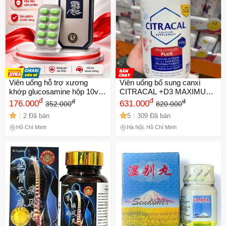
Viên uống hỗ trợ xương
Viên uống bổ sung canxi
khớp glucosamine hộp 10v
CITRACAL +D3 MAXIMUM
đ
Bán Chạy TOP 1
PLUS 280 viên - Hỗ trợ sức
đ
đ
đ
176.000
631.000
352.000
820.000
khỏe xương chắc khỏe và
2 Đã bán
5
309 Đã bán
hấp thu canxi tối ưu
Hồ Chí Minh
Hà Nội, Hồ Chí Minh