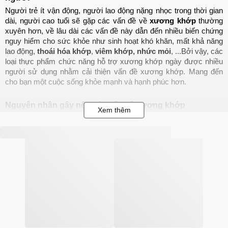
Người trẻ ít vận động, người lao động nặng nhọc trong thời gian 
dài, người cao tuổi sẽ gặp các vấn đề về 
xương khớp
 thường 
xuyên hơn, về lâu dài các vấn đề này dẫn đến nhiều biến chứng 
nguy hiểm cho sức khỏe như sinh hoạt khó khăn, mất khả năng 
lao động, 
thoái hóa khớp
, 
viêm khớp,
nhức mỏi
, ...Bởi vậy, các 
loại thực phẩm chức năng hỗ trợ xương khớp ngày được nhiều 
người sử dụng nhằm cải thiện vấn đề xương khớp. Mang đến 
cho bạn một cuộc sống khỏe mạnh và hạnh phúc hơn.
Nguyên nhân gây nên các vấn đề xương khớp
Đau nhức xương khớp
 bắt nguồn từ nhiều nguyên nhân khác 
nhau, nhẹ thì khiến bạn đau nhức, lầm tưởng do thay đổi thời tiết, 
ngồi sai tư thế, còn nặng có thể khiến bạn đi lại khó khăn, ảnh 
hưởng đến chất lượng cuộc sống. Một trong những nguyên nhân 
chính là do : 
Tuổi tác:
 Khi bạn càng cao tuổi, cơ thể không tự sản sinh ra 
chất nhờn ở sụn khớp gây nên các cơn đau nhức, ảnh 
hưởng đến tổn thương cấu trúc xương, sụn, đĩa đệm, … Từ 
đó gây nên những cơn đau 
Chấn thương, tai nạn:
 Đây cũng là nguyên nhân khiến cấu 
trúc xương của bạn gặp vấn đề như gãy, nứt, trật khớp,...từ 