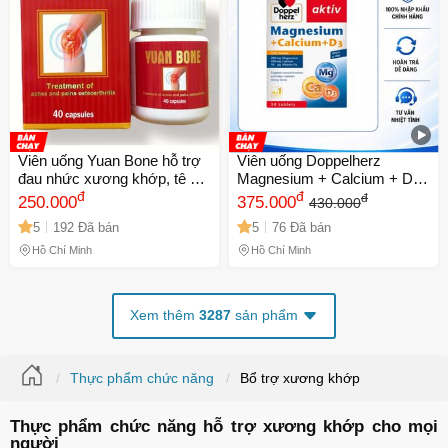
Viên uống Yuan Bone hỗ trợ
Viên uống Doppelherz
đau nhức xương khớp, tê bì
Magnesium + Calcium + D3
chân tay, thiếu chất nhầy
đ
30 viên - Bổ sung Vitamin
đ
đ
250.000
375.000
430.000
khớp gối, khô khớp, thoát vị
D3, Canxi, Magie hỗ trợ
5
192 Đã bán
5
76 Đã bán
đĩa đệm - Hỗ Trợ Giảm Đau
xương khớp chắc khỏe
Khớp Cho Người Già - Hộp
Hồ Chí Minh
Hồ Chí Minh
40 Viên Xuất Xứ Malaysia -
Mã 1361
Xem thêm
3287
sản phẩm
Thực phẩm chức năng
Bổ trợ xương khớp
Thực phẩm chức năng hỗ trợ xương khớp cho mọi
người