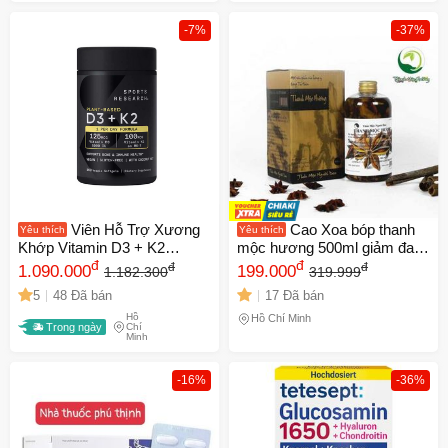
-7%
-37%
Viên Hỗ Trợ Xương
Cao Xoa bóp thanh
Yêu thích
Yêu thích
Khớp Vitamin D3 + K2
mộc hương 500ml giảm đau
Sports Research 160 Viên -
đ
mỏi
đ
đ
đ
1.090.000
199.000
1.182.300
319.999
Tăng Cường Hấp Thụ Canxi
5
48 Đã bán
17 Đã bán
và Duy Trì Sức Khỏe Xương
Hồ
Răng
Hồ Chí Minh
Trong ngày
Chí
Minh
-16%
-36%