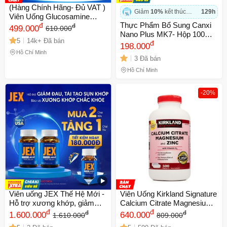
(Hàng Chính Hãng- Đủ VAT )
Giảm
10%
kết thúc
129h
Viên Uống Glucosamine
trong
Thực Phẩm Bổ Sung Canxi
Orihiro 1500mg Nhật Bản -
đ
đ
499.000
610.000
Nano Plus MK7- Hộp 100
Hỗ Trợ Xương Khớp Người
5
14k+ Đã bán
Viên Dùng Được Từ 4 Tuổi
đ
Trưởng Thành
198.000
Trở Lên
Hồ Chí Minh
3 Đã bán
Hồ Chí Minh
-20%
Viên uống JEX Thế Hệ Mới -
Viên Uống Kirkland Signature
Hỗ trợ xương khớp, giảm
Calcium Citrate Magnesium
đau thoái hóa khớp, 60 viên
đ
và Kẽm 500mg - Bổ Sung
đ
đ
đ
1.600.000
640.000
1.610.000
809.000
& 30 viên, bổ sung sức khỏe
Canxi Cho Xương Khớp