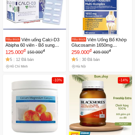
Viên uống Calci-D3
Viên Uống Bổ Khớp
Yêu thích
Yêu thích
Abipha 60 viên - Bổ sung
Glucosamin 1650mg
Canxi & Vitamin D3 cho sức
đ
Tetesept - Hãng Đức, Giảm
đ
đ
đ
125.000
259.000
150.000
409.000
khỏe xương, hỗ trợ phát triển
Đau Khớp, Tái Tạo Sụn, 40
5
12 Đã bán
5
30 Đã bán
chiều cao, ưu đãi giá tốt nhất
Viên Hỗ Trợ Xương Khớp
Khỏe Mạnh
Hồ Chí Minh
Hà Nội
-10%
-14%