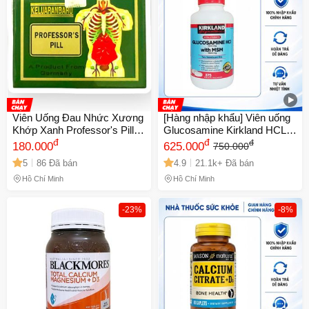
Viên Uống Đau Nhức Xương
[Hàng nhập khẩu] Viên uống
Khớp Xanh Professor's Pill -
Glucosamine Kirkland HCL
Hỗ Trợ Sức Khỏe Khớp Từ
đ
1500mg với MSM 1500mg -
đ
đ
180.000
625.000
750.000
Malaysia, Hộp 20 Ống - Mã
Hỗ trợ xương khớp, hộp 375
5
86 Đã bán
4.9
21.1k+ Đã bán
1470
viên cho người lớn
Hồ Chí Minh
Hồ Chí Minh
-23%
-8%