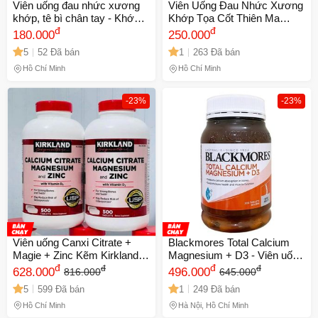
Viên uống đau nhức xương
Viên Uống Đau Nhức Xương
khớp, tê bì chân tay - Khớp
Khớp Tọa Cốt Thiên Ma
đỏ Mujarhabat Kapsul - Xuất
đ
Thống Phong Hoàn - Giải
đ
180.000
250.000
xứ Malaysia - Hộp 20 ống -
Pháp Từ Thiên Nhiên Xuất
5
52 Đã bán
1
263 Đã bán
Mã 2055
Xứ Malaysia, Hộp 30 Viên -
Mã 2077
Hồ Chí Minh
Hồ Chí Minh
-23%
-23%
Viên uống Canxi Citrate +
Blackmores Total Calcium
Magie + Zinc Kẽm Kirkland
Magnesium + D3 - Viên uống
500 Viên - Bổ Sung Dinh
đ
bổ sung Canxi, Magie và
đ
đ
đ
628.000
496.000
816.000
645.000
Dưỡng Cho Sức Khỏe
Vitamin D3 cho sức khỏe
5
599 Đã bán
1
249 Đã bán
Xương Khớp Chắc Khỏe
xương - 200 viên
Hồ Chí Minh
Hà Nội, Hồ Chí Minh