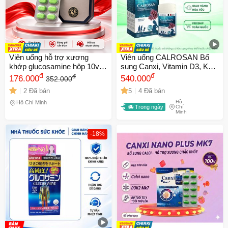
Viên uống hỗ trợ xương
Viên uống CALROSAN Bổ
khớp glucosamine hộp 10v
sung Canxi, Vitamin D3, K2 -
đ
Bán Chạy TOP 1
Hỗ trợ xương răng chắc
đ
đ
176.000
540.000
352.000
khỏe, Phát triển chiều cao,
2 Đã bán
5
4 Đã bán
Hộp 60 viên
Hồ
Hồ Chí Minh
Trong ngày
Chí
Minh
-18%