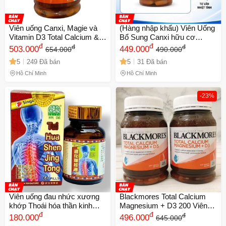
Viên uống Canxi, Magie và
(Hàng nhập khẩu) Viên Uống
Vitamin D3 Total Calcium &
Bổ Sung Canxi hữu cơ
Magnesium + D3 Úc - Hỗ trợ
đ
Citrate + D3 Mason Natural
đ
đ
đ
503.000
449.000
654.000
490.000
xương khớp, 200 viên
của Mỹ
5
249 Đã bán
5
31 Đã bán
Hồ Chí Minh
Hồ Chí Minh
-23%
Viên uống đau nhức xương
Blackmores Total Calcium
khớp Thoái hóa thần kinh
Magnesium + D3 200 Viên
thống Tui Hua Shen Jin Tong
đ
Chính Hãng – Canxi, Magie
đ
đ
180.000
496.000
645.000
- Hỗ Trợ Giảm Đau, Chống
& Vitamin D3