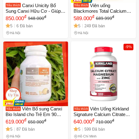
Canxi Unicity Bổ
Viên uống
Yêu thích
Yêu thích
Sung Canxi Hữu Cơ - Giúp
Blackmores Total Calcium
Cải Thiện Sức Khỏe Xương
đ
Magnesium + D3 200 viên -
đ
đ
đ
850.000
589.000
948.000
689.999
Khớp, Vitamin D và Magie,
Hỗ trợ chắc khỏe xương
5
6 Đã bán
5
249 Đã bán
Dễ Hấp Thụ, Hỗ Trợ Khỏe
khớp, phòng ngừa đau khớp
Mạnh
và loãng xương
Hà Nội
Hà Nội
-9%
Viên Bổ sung Canxi
Viên Uống Kirkland
Yêu thích
Yêu thích
Bio Island cho Trẻ Em 90
Signature Calcium Citrate
Viên - Canxi từ Sữa Bò Non,
đ
Magnesium Zinc 500mg - Bổ
đ
đ
đ
619.000
640.000
650.000
710.000
Hỗ Trợ Phát Triển Xương và
Sung Xương Khớp, Chắc
5
87 Đã bán
5
599 Đã bán
Răng, Sản Phẩm Chính
Khỏe Răng, Tăng Cường
Hãng từ Úc
Miễn Dịch, Nhập Mỹ
Hà Nội
Hồ Chí Minh