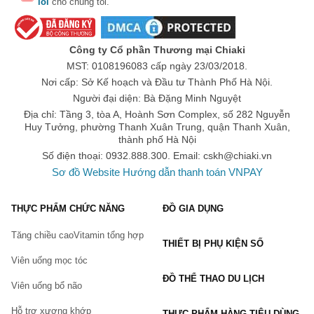
lỗi
cho chúng tôi.
Trong quá trình sử dụng bạn cần thường xuyên kiểm tra, 
đánh giá tình trạng vấn đề của mình để nhận thấy được kết 
quả mà sản phẩm mang tới
Công ty Cổ phần Thương mại Chiaki
Sản phẩm hỗ trợ xương khớp không dùng cho người dưới 18 
MST: 0108196083 cấp ngày 23/03/2018.
tuổi, phụ nữ có thai, đang cho con bú, …
Nơi cấp: Sở Kế hoạch và Đầu tư Thành Phố Hà Nội.
Trong quá trình sử dụng, người dùng gặp vấn đề bất thường 
Người đại diện: Bà Đặng Minh Nguyệt
thì nên dừng sử dụng và hỏi tư vấn bác sĩ chuyên môn.
Địa chỉ: Tầng 3, tòa A, Hoành Sơn Complex, số 282 Nguyễn
Huy Tưởng, phường Thanh Xuân Trung, quận Thanh Xuân,
Top thương hiệu & sản phẩm hỗ trợ xương khớp - thoái 
thành phố Hà Nội
hóa khớp
Số điện thoại: 0932.888.300. Email:
cskh@chiaki.vn
Tại 
Chiaki.vn
 hiện nay đang cung cấp rất nhiều sản phẩm hỗ trợ 
Sơ đồ Website
Hướng dẫn thanh toán VNPAY
xương khớp - thoái hóa khớp cùng với rất nhiều các loại 
thực phẩm chức năng chất lượng
 hỗ trợ sức khỏe phổ biến đến 
THỰC PHẨM CHỨC NĂNG
ĐỒ GIA DỤNG
từ nhiều thương hiệu nổi tiếng, được nhiều người tiêu dùng trên 
toàn thế giới ưa chuộng. Chiaki.vn cũng phân chia thành danh 
Tăng chiều cao
Vitamin tổng hợp
mục 
Glucosamine
 và 
dầu xoa bóp
, hỗ trợ người tiêu dùng tìm 
THIẾT BỊ PHỤ KIỆN SỐ
kiếm sản phẩm phù hợp với nhu cầu sử dụng của mình hơn. 
Viên uống mọc tóc
Trong đó:
ĐỒ THỂ THAO DU LỊCH
Glucosamine :
Viên uống bổ não
Là các sản phẩm hỗ trợ bổ sung thành phần Glucosamine tự 
nhiên từ nhiều thương hiệu nổi tiếng Mỹ, Úc, Nhật, mang đến 
Hỗ trợ xương khớp
THỰC PHẨM HÀNG TIÊU DÙNG