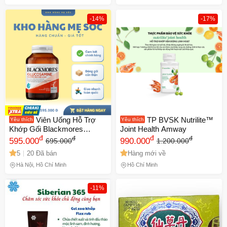
-14%
-17%
Viên Uống Hỗ Trợ
TP BVSK Nutrilite™
Yêu thích
Yêu thích
Khớp Gối Blackmores
Joint Health Amway
Glucosamine Sulfate 1500mg
đ
đ
đ
đ
595.000
990.000
695.000
1.200.000
- 90 Viên Ngày, Duy Trì Vận
5
20 Đã bán
Hàng mới về
Động Linh Hoạt, Sản Xuất Tại
Úc
Hà Nội, Hồ Chí Minh
Hồ Chí Minh
-11%