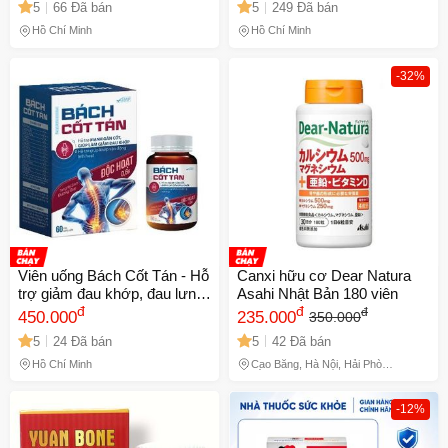
5
66 Đã bán
5
249 Đã bán
Viêm, 60 Viên - Xuất Xứ
Singapore - Mã 1316
Hồ Chí Minh
Hồ Chí Minh
-32%
Viên uống Bách Cốt Tán - Hỗ
Canxi hữu cơ Dear Natura
trợ giảm đau khớp, đau lưng,
Asahi Nhật Bản 180 viên
mỏi gối cho người thấp khớp
đ
đ
đ
450.000
235.000
350.000
- Takarai
5
24 Đã bán
5
42 Đã bán
Hồ Chí Minh
Cao Bằng, Hà Nội, Hải Phòng,
Hồ Chí Minh, Phú Thọ
-12%