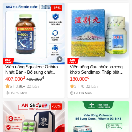
-16%
Viên uống Squalene Orihiro
Viên uống đau nhức xương
Nhật Bản - Bổ sung chất
khớp Sendimex Thấp biệt
chống oxi hóa và tăng cường
đ
hoàn - Hỗ Trợ Giảm Đau và
đ
đ
407.000
180.000
490.000
sức khỏe tổng thể
Phục Hồi Sức Khỏe Xương
5
3.9k+ Đã bán
3
70 Đã bán
Khớp - Hộp 20 Viên Xuất Xứ
Malaysia - Mã 1290
Hồ Chí Minh
Hồ Chí Minh
-50%