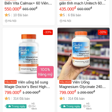
Biển Vita Calmax+ 60 Viên -
giãn tĩnh mạch Unitech 60
Bổ Sung Canxi, Magie,
đ
viên - Giúp tuần hoàn máu,
đ
đ
đ
550.000
435.000
665.000
660.000
Vitamin D3 và K2 Giúp
giảm sưng viêm, cải thiện
5
10 Đã bán
5
6 Đã bán
Xương Khỏe Mạnh
tình trạng tĩnh mạch Nhật
Bản
Hà Nội
Hà Nội
-33%
-33%
Viên uống bổ sung
Viên Uống
Yêu thích
Yêu thích
Magie Doctor's Best High
Magnesium Glycinate 240
Absorption 200mg, 240 viên -
đ
Viên - Hỗ Trợ Giấc Ngủ,
đ
đ
đ
799.000
799.000
1.200.000
1.200.000
Hỗ trợ giấc ngủ ngon, giảm
Căng Thẳng và Sức Khỏe
5
314 Đã bán
5
314 Đã bán
căng cơ, hấp thụ tối ưu
Xương Khớp - Doctor's Best
Hồ
Hồ
magnesium
100% Chelated
Trong ngày
Chí
Trong ngày
Chí
Minh
Minh