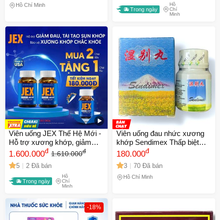
Hồ
Nhập Khẩu
Hồ Chí Minh
Trong ngày
Chí
Minh
Viên uống JEX Thế Hệ Mới -
Viên uống đau nhức xương
Hỗ trợ xương khớp, giảm
khớp Sendimex Thấp biệt
đau thoái hóa khớp, 60 viên
đ
hoàn - Hỗ Trợ Giảm Đau và
đ
đ
1.600.000
180.000
1.610.000
& 30 viên, bổ sung sức khỏe
Phục Hồi Sức Khỏe Xương
5
2 Đã bán
3
70 Đã bán
chính hãng
Khớp - Hộp 20 Viên Xuất Xứ
Hồ
Malaysia - Mã 1290
Hồ Chí Minh
Trong ngày
Chí
Minh
-18%