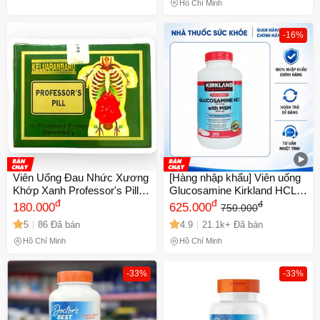
Hồ Chí Minh
-16%
Viên Uống Đau Nhức Xương
[Hàng nhập khẩu] Viên uống
Khớp Xanh Professor's Pill -
Glucosamine Kirkland HCL
Hỗ Trợ Sức Khỏe Khớp Từ
đ
1500mg với MSM 1500mg -
đ
đ
180.000
625.000
750.000
Malaysia, Hộp 20 Ống - Mã
Hỗ trợ xương khớp, hộp 375
5
86 Đã bán
4.9
21.1k+ Đã bán
1470
viên cho người lớn
Hồ Chí Minh
Hồ Chí Minh
-33%
-33%