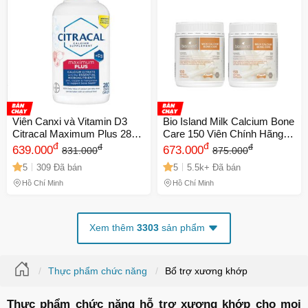
Viên Canxi và Vitamin D3
Bio Island Milk Calcium Bone
Citracal Maximum Plus 280
Care 150 Viên Chính Hãng
viên - Hỗ trợ sức khỏe
đ
Úc | Canxi Sữa Tự Nhiên |
đ
đ
đ
639.000
673.000
831.000
875.000
xương khớp và hệ miễn dịch
Hỗ Trợ Duy Trì Xương &
5
309 Đã bán
5
5.5k+ Đã bán
hiệu quả từ Bayer Mỹ
Răng Chắc Khỏe
Hồ Chí Minh
Hồ Chí Minh
Xem thêm
3303
sản phẩm
Thực phẩm chức năng
Bổ trợ xương khớp
Thực phẩm chức năng hỗ trợ xương khớp cho mọi