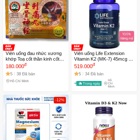
Viên uống đau nhức xương
Viên uống Life Extension
khớp Toạ cốt thần kinh cốt
Vitamin K2 (MK-7) 45mcg 90
thích hoàn - Hộp 20 Viên Hỗ
đ
viên - Hỗ trợ xương chắc
đ
180.000
519.000
Trợ Sức Khỏe Khớp - Xuất
khỏe và tim mạch ổn định,
5
38 Đã bán
5
34 Đã bán
Xứ Malaysia - Mã 1514
turmeric bổ sung bồi bổ sức
Hồ
khỏe
Hồ Chí Minh
Trong ngày
Chí
Minh
-12%