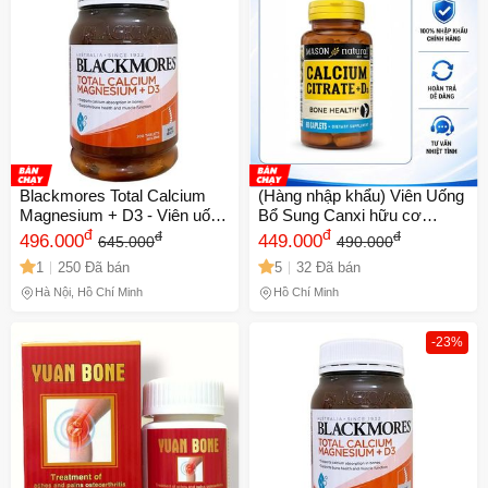
Blackmores Total Calcium
(Hàng nhập khẩu) Viên Uống
Magnesium + D3 - Viên uống
Bổ Sung Canxi hữu cơ
bổ sung Canxi, Magie và
đ
Citrate + D3 Mason Natural
đ
đ
đ
496.000
449.000
645.000
490.000
Vitamin D3 cho sức khỏe
của Mỹ
1
250 Đã bán
5
32 Đã bán
xương - 200 viên
Hà Nội, Hồ Chí Minh
Hồ Chí Minh
-23%