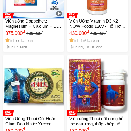
Viên uống Doppelherz
Viên Uống Vitamin D3 K2
Magnesium + Calcium + D3
NOW Foods 120v - Hỗ Trợ
30 viên - Bổ sung Vitamin
đ
Hấp Thu Canxi, Tăng Cường
đ
đ
đ
375.000
430.000
430.000
435.000
D3, Canxi, Magie hỗ trợ
Sức Khỏe Xương Khớp &
5
77 Đã bán
5
869 Đã bán
xương khớp chắc khỏe
Tim Mạch Thích Hợp Cho
Người Lớn Tuổi
Hồ Chí Minh
Hà Nội, Hồ Chí Minh
Viên Uống Thoái Cốt Hoàn -
Viên uống Thoái cốt nang hỗ
Giảm Đau Nhức Xương
trợ đau lưng, thấp khớp, tê
Khớp, Tê Bì Chân Tay, Xuất
đ
liệt, đau khớp, tê nhức chân
đ
180.000
180.000