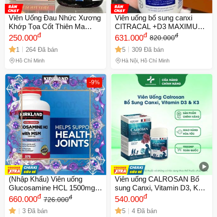
Viên Uống Đau Nhức Xương
Viên uống bổ sung canxi
Khớp Tọa Cốt Thiên Ma
CITRACAL +D3 MAXIMUM
Thống Phong Hoàn - Giải
đ
PLUS 280 viên - Hỗ trợ sức
đ
đ
250.000
631.000
820.000
Pháp Từ Thiên Nhiên Xuất
khỏe xương chắc khỏe và
1
264 Đã bán
5
309 Đã bán
Xứ Malaysia, Hộp 30 Viên -
hấp thu canxi tối ưu
Mã 2077
Hồ Chí Minh
Hà Nội, Hồ Chí Minh
-9%
(Nhập Khẩu) Viên uống
Viên uống CALROSAN Bổ
Glucosamine HCL 1500mg &
sung Canxi, Vitamin D3, K2 -
MSM 1500mg Kirkland Mỹ
đ
Hỗ trợ xương răng chắc
đ
đ
660.000
540.000
726.000
Thực phẩm chức năng hỗ trợ
khỏe, Phát triển chiều cao,
3 Đã bán
5
4 Đã bán
khớp và xương chắc khỏe
Hộp 60 viên