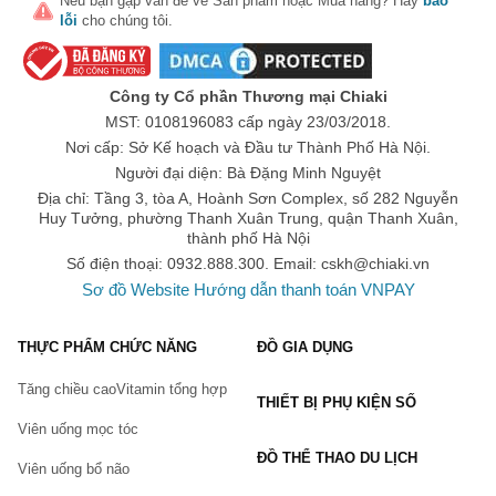
Nếu bạn gặp vấn đề về
Sản phẩm
hoặc
Mua hàng
? Hãy
báo
nhất định để phát huy hiệu quả.
lỗi
cho chúng tôi.
Trong quá trình sử dụng bạn cần thường xuyên kiểm tra, 
đánh giá tình trạng vấn đề của mình để nhận thấy được kết 
quả mà sản phẩm mang tới
Công ty Cổ phần Thương mại Chiaki
Sản phẩm hỗ trợ xương khớp không dùng cho người dưới 18 
MST: 0108196083 cấp ngày 23/03/2018.
tuổi, phụ nữ có thai, đang cho con bú, …
Nơi cấp: Sở Kế hoạch và Đầu tư Thành Phố Hà Nội.
Trong quá trình sử dụng, người dùng gặp vấn đề bất thường 
Người đại diện: Bà Đặng Minh Nguyệt
thì nên dừng sử dụng và hỏi tư vấn bác sĩ chuyên môn.
Địa chỉ: Tầng 3, tòa A, Hoành Sơn Complex, số 282 Nguyễn
Huy Tưởng, phường Thanh Xuân Trung, quận Thanh Xuân,
Top thương hiệu & sản phẩm hỗ trợ xương khớp - thoái 
thành phố Hà Nội
hóa khớp
Số điện thoại: 0932.888.300. Email:
cskh@chiaki.vn
Tại 
Chiaki.vn
 hiện nay đang cung cấp rất nhiều sản phẩm hỗ trợ 
Sơ đồ Website
Hướng dẫn thanh toán VNPAY
xương khớp - thoái hóa khớp cùng với rất nhiều các loại 
thực phẩm chức năng chất lượng
 hỗ trợ sức khỏe phổ biến đến 
THỰC PHẨM CHỨC NĂNG
ĐỒ GIA DỤNG
từ nhiều thương hiệu nổi tiếng, được nhiều người tiêu dùng trên 
toàn thế giới ưa chuộng. Chiaki.vn cũng phân chia thành danh 
Tăng chiều cao
Vitamin tổng hợp
mục 
Glucosamine
 và 
dầu xoa bóp
, hỗ trợ người tiêu dùng tìm 
THIẾT BỊ PHỤ KIỆN SỐ
kiếm sản phẩm phù hợp với nhu cầu sử dụng của mình hơn. 
Viên uống mọc tóc
Trong đó:
ĐỒ THỂ THAO DU LỊCH
Glucosamine :
Viên uống bổ não
Là các sản phẩm hỗ trợ bổ sung thành phần Glucosamine tự 