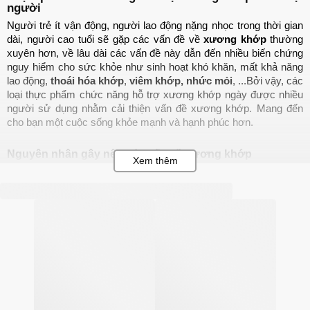
người
Người trẻ ít vận động, người lao động nặng nhọc trong thời gian 
dài, người cao tuổi sẽ gặp các vấn đề về 
xương khớp
 thường 
xuyên hơn, về lâu dài các vấn đề này dẫn đến nhiều biến chứng 
nguy hiểm cho sức khỏe như sinh hoạt khó khăn, mất khả năng 
lao động, 
thoái hóa khớp
, 
viêm khớp,
nhức mỏi
, ...Bởi vậy, các 
loại thực phẩm chức năng hỗ trợ xương khớp ngày được nhiều 
người sử dụng nhằm cải thiện vấn đề xương khớp. Mang đến 
cho bạn một cuộc sống khỏe mạnh và hạnh phúc hơn.
Nguyên nhân gây nên các vấn đề xương khớp
Đau nhức xương khớp
 bắt nguồn từ nhiều nguyên nhân khác 
nhau, nhẹ thì khiến bạn đau nhức, lầm tưởng do thay đổi thời tiết, 
ngồi sai tư thế, còn nặng có thể khiến bạn đi lại khó khăn, ảnh 
hưởng đến chất lượng cuộc sống. Một trong những nguyên nhân 
chính là do : 
Tuổi tác:
 Khi bạn càng cao tuổi, cơ thể không tự sản sinh ra 
chất nhờn ở sụn khớp gây nên các cơn đau nhức, ảnh 
hưởng đến tổn thương cấu trúc xương, sụn, đĩa đệm, … Từ 
đó gây nên những cơn đau 
Chấn thương, tai nạn:
 Đây cũng là nguyên nhân khiến cấu 