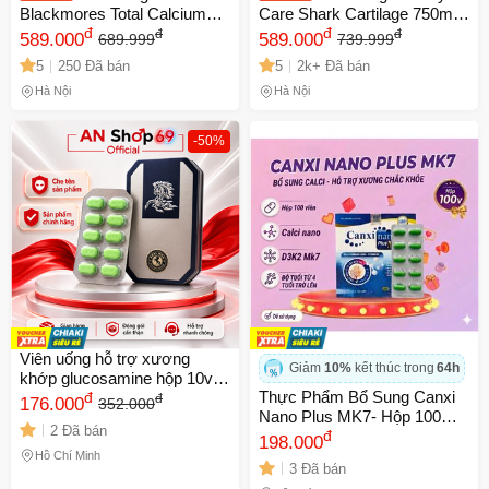
Blackmores Total Calcium
Care Shark Cartilage 750mg
Magnesium + D3 200 viên -
đ
- Hỗ trợ sức khỏe xương
đ
đ
đ
589.000
589.000
689.999
739.999
Hỗ trợ chắc khỏe xương
khớp, giảm đau và viêm
5
250 Đã bán
5
2k+ Đã bán
khớp, phòng ngừa đau khớp
khớp, 200 viên nhập khẩu từ
và loãng xương
Australia
Hà Nội
Hà Nội
-50%
Viên uống hỗ trợ xương
Giảm
10%
kết thúc trong
64h
khớp glucosamine hộp 10v
Thực Phẩm Bổ Sung Canxi
đ
Bán Chạy TOP 1
đ
176.000
352.000
Nano Plus MK7- Hộp 100
2 Đã bán
Viên Dùng Được Từ 4 Tuổi
đ
198.000
Trở Lên
Hồ Chí Minh
3 Đã bán