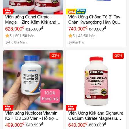
Viên uống Canxi Citrate +
Viên Uống Chống Tê Bì Tay
Magie + Zinc Kẽm Kirkland
Chân Kwangdong Hàn Quốc
500 Viên - Bổ Sung Dinh
đ
- Hỗ Trợ Tuần Hoàn - Hộp
đ
đ
đ
628.000
740.000
816.000
840.000
Dưỡng Cho Sức Khỏe
120 Viên Chất Lượng Cao
5
601 Đã bán
5
42 Đã bán
Xương Khớp Chắc Khỏe
Hồ Chí Minh
Phú Thọ
-23%
-20%
Viên uống Nutricost Vitamin
Viên Uống Kirkland Signature
K2 + D3 120 Viên - Hỗ trợ
Calcium Citrate Magnesium
Hấp Thụ Canxi, Xương Chắc
đ
và Kẽm 500mg - Bổ Sung
đ
đ
đ
499.000
640.000
649.999
809.000
Khỏe, Tăng Cường Sức Đề
Canxi Cho Xương Khớp