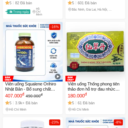
5
82 Đã bán
5
601 Đã bán
Kháng
Chắc Khỏe và Sức Khỏe
Hồ
Tổng Thể
Bắc Ninh, Gia Lai, Hà Nội, Hồ
Trong ngày
Chí
Chí Minh
Minh
-16%
Viên uống Squalene Orihiro
Viên uống Thống phong tiên
Nhật Bản - Bổ sung chất
thảo đơn hỗ trợ đau nhức
chống oxi hóa và tăng cường
đ
xương khớp, đau mỏi cổ vai
đ
đ
407.000
180.000
490.000
sức khỏe tổng thể
gáy, đau lưng, mỏi gối, đi
5
3.9k+ Đã bán
5
61 Đã bán
đứng khó khăn 30 Viên - Mã
1509
Hồ Chí Minh
Hồ Chí Minh
-23%
-8%