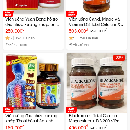
Viên uống Yuan Bone hỗ trợ
Viên uống Canxi, Magie và
đau nhức xương khớp, tê bì
Vitamin D3 Total Calcium &
chân tay, thiếu chất nhầy
đ
Magnesium + D3 Úc - Hỗ trợ
đ
đ
250.000
503.000
654.000
khớp gối, khô khớp, thoát vị
xương khớp, 200 viên
5
194 Đã bán
5
250 Đã bán
đĩa đệm - Hỗ Trợ Giảm Đau
Khớp Cho Người Già - Hộp
Hồ Chí Minh
Hồ Chí Minh
40 Viên Xuất Xứ Malaysia -
Mã 1361
-23%
Viên uống đau nhức xương
Blackmores Total Calcium
khớp Thoái hóa thần kinh
Magnesium + D3 200 Viên
thống Tui Hua Shen Jin Tong
đ
Chính Hãng – Canxi, Magie
đ
đ
180.000
496.000
645.000