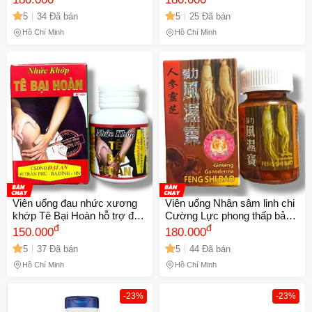
Xứ Malaysia - Hỗ Trợ Sức
tay, viêm đa khớp, thoát vị
5
34 Đã bán
5
25 Đã bán
Khỏe Khớp 20 Viên - Mã
đĩa đệm - Sản Phẩm Xuất Xứ
1121
Malaysia - Mã 1489
Hồ Chí Minh
Hồ Chí Minh
Viên uống đau nhức xương
Viên uống Nhân sâm linh chi
khớp Tê Bại Hoàn hỗ trợ đau
Cường Lực phong thấp bảo -
lưng viêm nhức xương khớp,
đ
Ginseng Ganoderma Feng
đ
150.000
180.000
gai cột sống, thoái hoá khớp -
Shi Bao - Hỗ Trợ Đau Nhức
5
37 Đã bán
5
44 Đã bán
Thực phẩm chức năng 40
Xương Khớp, Giảm Đau
viên - Mã 1502
Lưng, Phong Thấp, 30 Viên,
Hồ Chí Minh
Hồ Chí Minh
Sản Phẩm Từ Malaysia - Mã
1506
-23%
-23%