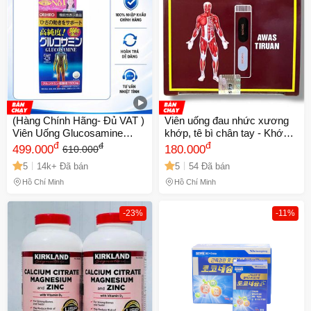
(Hàng Chính Hãng- Đủ VAT )
Viên uống đau nhức xương
Viên Uống Glucosamine
khớp, tê bì chân tay - Khớp
Orihiro 1500mg Nhật Bản -
đ
đỏ Mujarhabat Kapsul - Xuất
đ
đ
499.000
180.000
610.000
Hỗ Trợ Xương Khớp Người
xứ Malaysia - Hộp 20 ống -
5
14k+ Đã bán
5
54 Đã bán
Trưởng Thành
Mã 2055
Hồ Chí Minh
Hồ Chí Minh
-23%
-11%