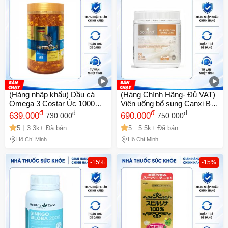
(Hàng nhập khẩu) Dầu cá
(Hàng Chính Hãng- Đủ VAT)
Omega 3 Costar Úc 1000mg
Viên uống bổ sung Canxi Bio
của Úc
đ
Island Milk Calcium Bone
đ
đ
đ
639.000
690.000
730.000
750.000
Care 150 viên - Hỗ trợ sức
5
3.3k+ Đã bán
5
5.5k+ Đã bán
khỏe xương và răng chắc
khỏe với vitamin D3, K2.
Hồ Chí Minh
Hồ Chí Minh
-15%
-15%