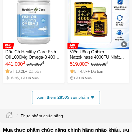
Dầu Cá Healthy Care Fish
Viên Uống Orihiro
Oil 1000Mg Omega-3 400
Nattokinase 4000FU Nhật
Viên - Tăng Cường Sức
đ
Bản - Bổ Não, Tăng Cường
đ
đ
đ
441.000
519.000
573.000
630.000
Khỏe Tim Mạch và Não Bộ,
Trí Nhớ, Hỗ Trợ Tuần Hoàn
5
10.2k+ Đã bán
5
4.8k+ Đã bán
Bổ Sung Dinh Dưỡng Từ Úc
Máu
Hà Nội, Hồ Chí Minh
Hồ Chí Minh
Xem thêm
28505
sản phẩm
Thực phẩm chức năng
Mua thực phẩm chức năng chính hãng nhập khẩu, ưu