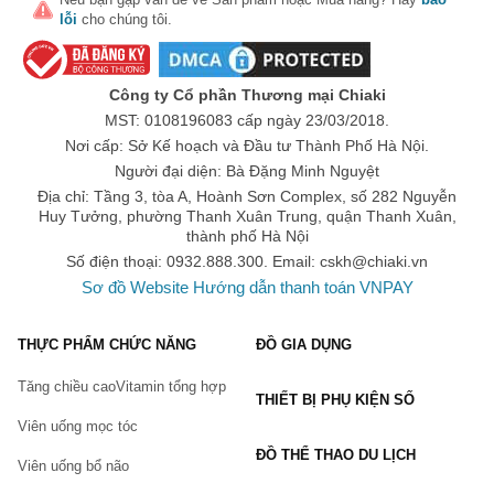
trước đó.
lỗi
cho chúng tôi.
Tham khảo ý kiến chuyên gia
: Nếu có thắc mắc hoặc
cần tư vấn, hãy tham khảo ý kiến từ bác sĩ, dược sĩ
trước khi sử dụng sản phẩm.
Công ty Cổ phần Thương mại Chiaki
Mục đích sử dụng khi mua TPCN
: Điều cần thiết nhất
MST: 0108196083 cấp ngày 23/03/2018.
là người dùng cần hiểu mục đích sử dụng thực phẩm
Nơi cấp: Sở Kế hoạch và Đầu tư Thành Phố Hà Nội.
chức năng của mình là gì, để từ đó lựa chọn sản phẩm
Người đại diện: Bà Đặng Minh Nguyệt
và liều lượng phù hợp, từ đó tối ưu hiệu quả cải thiện.
Địa chỉ: Tầng 3, tòa A, Hoành Sơn Complex, số 282 Nguyễn
Đọc kỹ hướng dẫn sử dụng
: Luôn tuân thủ đúng theo
Huy Tưởng, phường Thanh Xuân Trung, quận Thanh Xuân,
hướng dẫn của nhà sản xuất về liệu lượng, cách sử
thành phố Hà Nội
dụng và bảo quản để đảm bảo lành tính và hiệu quả tốt.
Số điện thoại: 0932.888.300. Email:
cskh@chiaki.vn
Giá sản phẩm
: Một yếu tố quan trọng khác là cần phải
Sơ đồ Website
Hướng dẫn thanh toán VNPAY
tìm hiểu về giá cả chung của sản phẩm đó trên thị trường
là bao nhiêu? Để tránh tình trạng mua quá đắt.
THỰC PHẨM CHỨC NĂNG
ĐỒ GIA DỤNG
Mua ở địa chỉ uy tín
: Nên ưu tiên mua TPCN tại đại lý
chính thức của các thương hiệu, các trang mua sắm trực
Tăng chiều cao
Vitamin tổng hợp
tuyến được đánh giá tích cực từ người dùng hoặc các
THIẾT BỊ PHỤ KIỆN SỐ
chuỗi cửa hàng nhà thuốc được cấp phép kinh doanh
Viên uống mọc tóc
TPCN, để mua được các sản phẩm chính hãng với giá
tốt.
ĐỒ THỂ THAO DU LỊCH
Viên uống bổ não
Phân loại thực phẩm chức năng