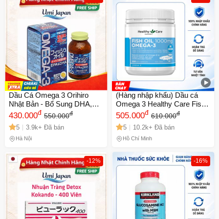
Dầu Cá Omega 3 Orihiro
(Hàng nhập khẩu) Dầu cá
Nhật Bản - Bổ Sung DHA,
Omega 3 Healthy Care Fish
EPA Tăng Cường Thị Lực và
đ
Oil 1000mg của Úc
đ
đ
đ
430.000
505.000
550.000
610.000
Trí Não - Lọ 180 Viên Nang
5
3.9k+ Đã bán
5
10.2k+ Đã bán
Mềm
Hà Nội
Hồ Chí Minh
-12%
-16%