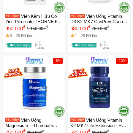
Viên Kẽm Hữu Cơ
Viên Uống Vitamin
Yêu thích
Yêu thích
Zinc Picolinate THORNE 60
D3 K2 MK7 CanPrev Canada
Viên - Tăng Đề Kháng, Hỗ
đ
- Tăng Cường Đề Kháng,
đ
đ
đ
950.000
680.000
1.150.000
750.000
Trợ Cân Bằng Nội Tiết Tố,
Chắc Xương, Hỗ Trợ Điều
5
26 Đã bán
1
26 Đã bán
Sức Khỏe Tốt Hơn Cho Cơ
Hòa Đường Huyết (120-240
Hồ
Hồ
Thể
Viên)
Trong ngày
Chí
Trong ngày
Chí
Minh
Minh
-6%
-13%
Viên Uống
Viên Uống Vitamin
Yêu thích
Yêu thích
Magnesium L-Threonate
K2 MK7 Life Extension - Hỗ
CanPrev 120 viên - Hỗ Trợ
đ
Trợ Sức Khoẻ Xương và Tim
đ
đ
đ
750.000
520.000
800.000
600.000