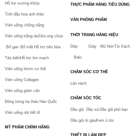
Hỗ trợ xương khớp
THỰC PHẨM HÀNG TIÊU DÙNG
1. Thực phẩm chức năng bổ sung Vitamin và Khoáng
chất
Tinh dầu hoa anh thảo
VĂN PHÒNG PHẨM
ưu điểm:
Thực phẩm chức năng giúp cung cấp Vitamin A,
Viên uống chống nắng
B, C, D, E, K,...Và khoáng chất thiết yếu như Hydro, Nito,
Cacbon, Oxi, Magie, Selen, Sắt, Kẽm cần thiết cho cơ thể,
THỜI TRANG HÀNG HIỆU
Viên uống trắng da
Sữa ong chúa
phòng ngừa thiếu hụt vi chất dinh dưỡng.
Dép
Giày
Mũ Nón
Túi Xách
Bổ gan
Bổ mắt
Hỗ trợ tiêu hóa
Thương hiệu nổi bật:
Blackmores, Kirkland, Puritan's
Pride,...là những thương hiệu thực phẩm chức năng danh
Balo
Tảo biển
Hỗ trợ tim mạch
tiếng bổ sung Vitamin và khoáng chất được ưa chuộng hiện
nay.
Viên uống thơm cơ thể
CHĂM SÓC CƠ THỂ
2. Thực phẩm chức năng bổ sung Protein và Axit
Viên uống Collagen
Amin
Lăn nách
Viên uống giảm cân
ưu điểm:
Thực phẩm chức năng bổ sung Protein và Axit
Amin giúp cơ thể hồi phục năng lượng và chấn thương
CHĂM SÓC TÓC
Đông trùng hạ thảo Hàn Quốc
nhanh chóng, cân bằng dinh dưỡng cơ thể, đặc biệt cần
thiết với những người tập gym.
Dầu gội
Dầu xả
Dầu gội phủ bạc
Viên uống nội tiết tố
Thương hiệu nổi bật:
Slimfast, Genie, Nutrilite, Wellife,
Dầu gội trị gàu
Kem ủ tóc
ON,...là những thương hiệu thực phẩm chức năng bổ sung
MỸ PHẨM CHÍNH HÃNG
Protein và Axit Amin hiệu quả, được khuyến khích cho
người đang tập gym, nâng cơ.
THIẾT BỊ LÀM ĐẸP