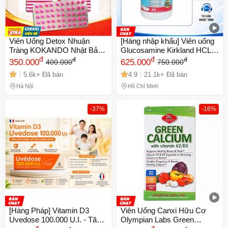
Viên Uống Detox Nhuận
[Hàng nhập khẩu] Viên uống
Tràng KOKANDO Nhật Bản -
Glucosamine Kirkland HCL
Hỗ Trợ Tiêu Hóa, Giảm Đầy
đ
1500mg với MSM 1500mg -
đ
đ
đ
350.000
625.000
400.000
750.000
Hơi - 400 Viên Cho Sức
Hỗ trợ xương khớp, hộp 375
5.6k+ Đã bán
4.9
21.1k+ Đã bán
Khỏe Đường Ruột
viên cho người lớn
Hà Nội
Hồ Chí Minh
-37%
-16%
[Hàng Pháp] Vitamin D3
Viên Uống Canxi Hữu Cơ
Uvedose 100.000 U.I. - Tăng
Olympian Labs Green