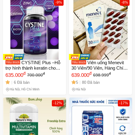
-9%
-8%
CYSTINE Plus –Hỗ
Viên uống Menevit
Yêu thích
Yêu thích
trợ hình thành keratin cho
30 Viên/90 Viên, Hàng Chính
mái tóc chắc khỏe, da sáng
đ
Hãng Bayer Úc & Đức
đ
đ
đ
635.000
639.000
700.000
698.999
mịn khỏe đẹp tự nhiên (60
6 Đã bán
5
80 Đã bán
viên)
Hà Nội, Hồ Chí Minh
Hà Nội
-12%
-17%