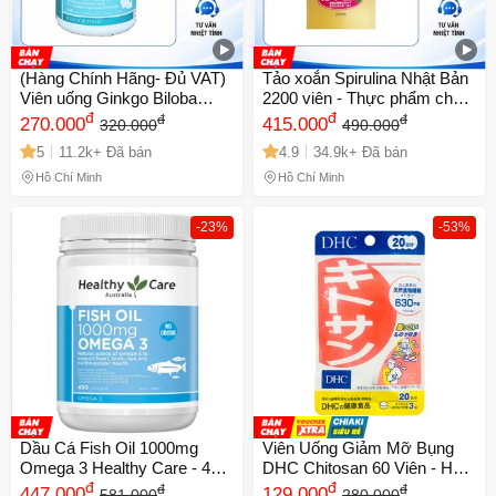
(Hàng Chính Hãng- Đủ VAT)
Tảo xoắn Spirulina Nhật Bản
Viên uống Ginkgo Biloba
2200 viên - Thực phẩm chức
Healthy Care 2000mg Úc -
đ
năng dinh dưỡng cao cho
đ
đ
đ
270.000
415.000
320.000
490.000
Hỗ trợ tuần hoàn não, cải
sức khỏe, hỗ trợ làm đẹp và
5
11.2k+ Đã bán
4.9
34.9k+ Đã bán
thiện trí nhớ và khả năng tập
tăng cường sức đề kháng
trung, bảo vệ sức khỏe toàn
Hồ Chí Minh
Hồ Chí Minh
diện
-23%
-53%
Dầu Cá Fish Oil 1000mg
Viên Uống Giảm Mỡ Bụng
Omega 3 Healthy Care - 400
DHC Chitosan 60 Viên - Hỗ
Viên Hỗ Trợ Tim Mạch và
đ
Trợ Giảm Cân Tự Nhiên,
đ
đ
đ
447.000
129.000
581.000
280.000