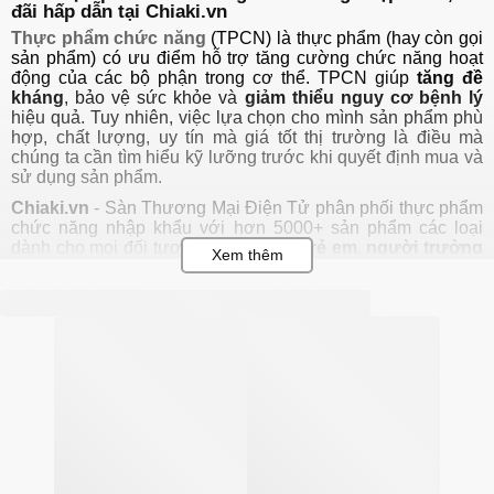
đãi hấp dẫn tại Chiaki.vn
Thực phẩm chức năng
(TPCN) là thực phẩm (hay còn gọi
sản phẩm) có ưu điểm hỗ trợ tăng cường chức năng hoạt
động của các bộ phận trong cơ thể. TPCN giúp
tăng đề
kháng
, bảo vệ sức khỏe và
giảm thiểu nguy cơ bệnh lý
hiệu quả. Tuy nhiên, việc lựa chọn cho mình sản phẩm phù
hợp, chất lượng, uy tín mà giá tốt thị trường là điều mà
chúng ta cần tìm hiểu kỹ lưỡng trước khi quyết định mua và
sử dụng sản phẩm.
Chiaki.vn
- Sàn Thương Mại Điện Tử phân phối
thực phẩm
chức năng nhập khẩu
với hơn 5000+ sản phẩm các loại
dành cho mọi đối tượng
nam
,
nữ
từ
trẻ em
,
người trưởng
thành
tới
người gi
à
, với đầy đủ các dạng sản phẩm từ
dạng nước, dạng viên, dạng bột, dạng giọt
đến từ các
thương hiệu thực phẩm chăm sóc sức khỏe nổi tiếng hàng
đầu thế giới như:
Blackmores, Swisse, Healthy Care, DHC,
Puritan's Pride, Shiseido,...
Thực phẩm chức năng là gì?
Thực phẩm chức năng
(tên gọi tiếng anh
functional
foods
)
ra đời lần đầu tiên ở Nhật Bản vào năm 1980 với
thành phần chính được tinh chiết từ các loại dược liệu,
động thực vật trong tự nhiên giúp bổ sung và tăng cường
chức năng hoạt động của các cơ quan trong cơ thể.
(