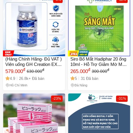
(Hàng Chính Hãng- Đủ VAT )
Siro Bổ Mắt Hadiphar 20 ống
Viên uống GH Creation EX+
10ml - Hỗ Trợ Giảm Mờ Mắt,
tăng chiều cao chính hãng
đ
Nhức Mỏi Mắt, Tăng Cường
đ
đ
đ
579.000
265.000
630.000
300.000
Nhật Bản - Hỗ trợ phát triển
Thị Lực - Hàng Việt Nam
4.9
26.8k+ Đã bán
5
31 Đã bán
chiều cao cho đối tượng từ 4-
30 tuổi
Hồ Chí Minh
Đà Nẵng
-23%
-31%