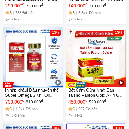
Pháp Ngừa Hói Hiệu Quả Từ
đ
giảm táo bón Nhật Bản - Hỗ
đ
đ
đ
299.000
140.000
350.000
210.000
Pháp Cho Nam Nữ
trợ tiêu hóa, detox cơ thể
5
788 Đã bán
5
5.6k+ Đã bán
hiệu quả
Hà Nội
Hà Nội
-13%
-13%
[Nhập khẩu] Dầu nhuyễn thể
Bột Cảm Cúm Nhật Bản
Super Omega 3 Krill Oil
Taisho Pabron Gold A 44 Gói
2000mg Eikenbi - Hỗ trợ sức
đ
- Hỗ Trợ Giảm Nghẹt Mũi,
đ
đ
đ
703.000
450.000
810.000
520.000
khỏe, đẹp da, tăng cường trí
Đau Đầu và Khó Chịu, Dạng
5
1.5k+ Đã bán
5
567 Đã bán
nhớ - 60 viên bổ sung omega
Bột Uống Tiện Dụng
3 cao cấp
Hồ Chí Minh
Hà Nội
-8%
-11%