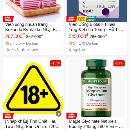
Viên uống nhuận tràng
Viên Uống Biotal F Finas
Kokando Byurakku Nhật Bản
1mg & Biotin 10mg - Hỗ Trợ
- Hỗ trợ tiêu hóa, giảm táo
đ
Ngăn Rụng Tóc Nam, Giúp
đ
đ
đ
267.000
545.000
347.000
795.000
bón, chiết xuất tự nhiên an
Tăng Cường Tóc Khỏe Mạnh
5
5.6k+ Đã bán
5
170 Đã bán
toàn cho sức khỏe
Hà Nội, Hồ Chí Minh
Nghệ An
-16%
-23%
[Nhập khẩu] Tinh Chất Hàu
Magie Glycinate Nature’s
Tươi Nhật Bản Orihiro 120
Bounty 240mg 180 Viên – hỗ