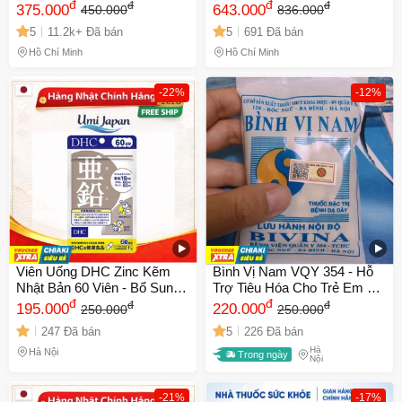
Viên - Hỗ Trợ Tăng Cường
đ
trợ thư giãn
đ
đ
đ
375.000
643.000
450.000
836.000
Sinh Lý Nam Giới, Cải Thiện
5
11.2k+ Đã bán
5
691 Đã bán
Chất Lượng Tinh Trùng
Hồ Chí Minh
Hồ Chí Minh
-22%
-12%
Viên Uống DHC Zinc Kẽm
Bình Vị Nam VQY 354 - Hỗ
Nhật Bản 60 Viên - Bổ Sung
Trợ Tiêu Hóa Cho Trẻ Em Và
Kẽm Tăng Cường Sức Khỏe
đ
Người Lớn - Hộp 100 Viên
đ
đ
đ
195.000
220.000
250.000
250.000
và Miễn Dịch, Hỗ Trợ Chăm
Uống Giúp Cải Thiện Tiêu
247 Đã bán
5
226 Đã bán
Sóc Da Tóc
Hóa
Hà
Hà Nội
Trong ngày
Nội
-21%
-17%