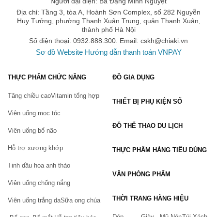
Người đại diện: Bà Đặng Minh Nguyệt
Một số câu hỏi thắc mắc viên uống OvaBoost for
Địa chỉ: Tầng 3, tòa A, Hoành Sơn Complex, số 282 Nguyễn
Women
Huy Tưởng, phường Thanh Xuân Trung, quận Thanh Xuân,
thành phố Hà Nội
1. Sản phẩm nên sử dụng như thế nào là đúng ?
Số điện thoại: 0932.888.300. Email:
cskh@chiaki.vn
Viên uống tăng khả năng thụ thai
OvaBoost for Women được
Sơ đồ Website
Hướng dẫn thanh toán VNPAY
hướng dẫn sử dụng trước khi đi ngủ, bạn nên uống 4 viên/ ngày.
Uống nhiều nước trong ngày và không sử dụng nữa khi đã có
THỰC PHẨM CHỨC NĂNG
ĐỒ GIA DỤNG
thai. Nên sử dụng thường xuyên, định kỳ để mang lại hiệu quả
như ý. Nên hỏi ý kiến chuyên gia nếu bạn đang sử dụng các sản
Tăng chiều cao
Vitamin tổng hợp
THIẾT BỊ PHỤ KIỆN SỐ
phẩm hỗ trợ khác.
Viên uống mọc tóc
2. Nên bảo quản sản phẩm như thế nào để không làm ảnh
ĐỒ THỂ THAO DU LỊCH
Viên uống bổ não
hưởng đến chất lượng bên trong ?
Hỗ trợ xương khớp
Sản phẩm OvaBoost for Women được đựng trong lọ nhựa, nên
THỰC PHẨM HÀNG TIÊU DÙNG
bạn chỉ cần bảo quản ở nơi thoáng mát, tránh vị trí có nguồn
Tinh dầu hoa anh thảo
nhiệt cao, ánh sáng chiếu trực tiếp. Không để ở những nơi ẩm
VĂN PHÒNG PHẨM
ướt, không sử dụng tay ướt hoặc dụng cụ ướt để lấy sản phẩm,
Viên uống chống nắng
để xa tầm tay trẻ em, đậy nắp kín ngay sau khi sử dụng. Sản
THỜI TRANG HÀNG HIỆU
Viên uống trắng da
Sữa ong chúa
phẩm không cần bảo quản trong tủ lạnh.
Dép
Giày
Mũ Nón
Túi Xách