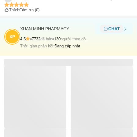
Thích
Cảm ơn
(0)
XUAN MINH PHARMACY
CHAT
XP
4.5
7732
đã bán
130
người theo dõi
Thời gian phản hồi:
Đang cập nhật