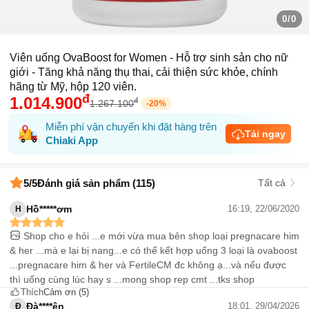
0/0
Viên uống OvaBoost for Women - Hỗ trợ sinh sản cho nữ
giới - Tăng khả năng thụ thai, cải thiện sức khỏe, chính
hãng từ Mỹ, hộp 120 viên.
đ
1.014.900
đ
1.267.100
-
20
%
Miễn phí vận chuyển khi đặt hàng trên
Tải ngay
Chiaki App
5
/5
Đánh giá sản phẩm (115)
Tất cả
Hồ*****ơm
16:19, 22/06/2020
H
Shop cho e hỏi ...e mới vừa mua bên shop loại pregnacare him
& her ...mà e lại bị nang...e có thể kết hợp uống 3 loại là ovaboost
...pregnacare him & her và FertileCM đc không ạ...và nếu được
thì uống cùng lúc hay s ...mong shop rep cmt ...tks shop
Thích
Cảm ơn
(5)
Đà****ên
18:01, 29/04/2026
Đ