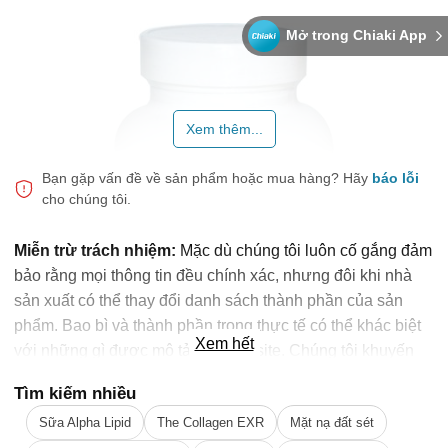
Mở trong Chiaki App
Xem thêm...
Bạn gặp vấn đề về sản phẩm hoặc mua hàng?
Hãy
báo lỗi
cho chúng tôi.
Miễn trừ trách nhiệm:
Mặc dù chúng tôi luôn cố gắng đảm
bảo rằng mọi thông tin đều chính xác, nhưng đôi khi nhà
sản xuất có thể thay đổi danh sách thành phần của sản
phẩm. Bao bì và thành phần trong thực tế có thể khác biệt
Xem hết
với những gì được mô tả trên website. Chúng tôi khuyến
cáo bạn không nên chỉ dựa trên thông tin được ghi trên
Tìm kiếm nhiều
website, mà hãy luôn luôn đọc nhãn mác, cảnh báo và
Sữa Alpha Lipid
The Collagen EXR
Mặt nạ đất sét
hướng dẫn sử dụng trước khi dùng sản phẩm. Để biết
🎁 Đừng Bỏ Lỡ! 🎁