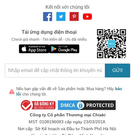
Thành phần khác: Cellulose, bột gạo...
Kết nối với chúng tôi
Hướng dẫn sử dụng viên uống OvaBoost for Women
- Uống 4 viên mỗi ngày chia làm 2 lần
- Ngưng dùng khi đã xác định có thai
Tải ứng dụng điện thoại
Check giá nhanh - Tìm kiếm dễ - Ưu đãi nhiều
Đối tượng phù hợp sử dụng sản phẩm
Phụ nữ hiếm muộn
Người đang gặp vấn đề về hội chứng đa nang
Phụ nữ đang muốn mang thai
GỬI!
Người đang trong chu kỳ rụng trứng không đều, chất lượng
trứng kém
Nếu bạn gặp vấn đề về
Sản phẩm
hoặc
Mua hàng
? Hãy
báo
Phụ nữ sau 30 muốn sinh con.
lỗi
cho chúng tôi.
Review viên uống OvaBoost for Women có tốt không?
Dưới đây là một số đánh giá của khách hàng sau khi đã mua và
Công ty Cổ phần Thương mại Chiaki
sử dụng viên uống OvaBoost for Women.
MST: 0108196083 cấp ngày 23/03/2018.
Nơi cấp: Sở Kế hoạch và Đầu tư Thành Phố Hà Nội.
Đánh giá viên uống OvaBoost for Women từ khách hàng