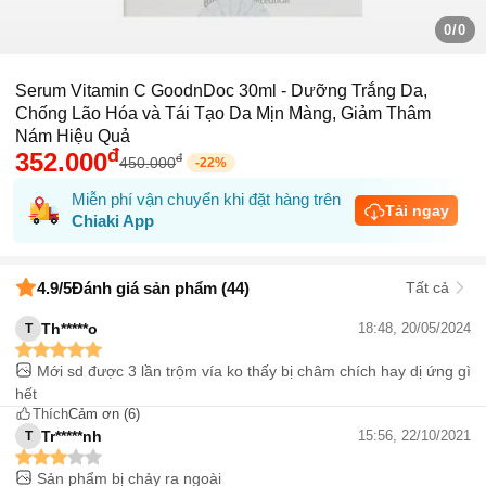
0/0
Serum Vitamin C GoodnDoc 30ml - Dưỡng Trắng Da,
Chống Lão Hóa và Tái Tạo Da Mịn Màng, Giảm Thâm
Nám Hiệu Quả
đ
352.000
đ
450.000
-
22
%
Miễn phí vận chuyển khi đặt hàng trên
Tải ngay
Chiaki App
4.9
/5
Đánh giá sản phẩm (44)
Tất cả
Th*****o
18:48, 20/05/2024
T
Mới sd được 3 lần trộm vía ko thấy bị châm chích hay dị ứng gì
hết
Thích
Cảm ơn
(6)
Tr*****nh
15:56, 22/10/2021
T
Sản phẩm bị chảy ra ngoài