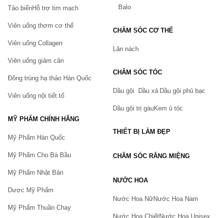
Balo
Acryloyl dime thyltaurate / VP Copolymer, Adenosine, Cit rus
Tảo biển
Hỗ trợ tim mạch
Limon (Lemon) Dầu trái cây, Citral, Limonene.
Viên uống thơm cơ thể
CHĂM SÓC CƠ THỂ
Serum vitamin C GoodnDoc chứa 16.5% vitamin C (mẫu cũ)
Viên uống Collagen
Lăn nách
Kết cấu Goodndoc Vitamin C-16.5
Viên uống giảm cân
Kết cấu dạng lỏng, màu vàng nhạt thẩm thấu nhanh
CHĂM SÓC TÓC
Đông trùng hạ thảo Hàn Quốc
Giải quyết tình trạng da
Dầu gội
Dầu xả
Dầu gội phủ bạc
Làn da bị lão hóa
Viên uống nội tiết tố
Dầu gội trị gàu
Kem ủ tóc
Làn da bị xỉn màu
MỸ PHẨM CHÍNH HÃNG
Làn da có nhiều nếp nhăn
THIẾT BỊ LÀM ĐẸP
Mỹ Phẩm Hàn Quốc
Da gặp vấn đề về tàn nhang và nám
Hướng dẫn sử dụng serum GoodnDoc vitamin C
Mỹ Phẩm Cho Bà Bầu
CHĂM SÓC RĂNG MIỆNG
Các bước sử dụng
Mỹ Phẩm Nhật Bản
Bước 1: Rửa tay sạch và dùng sữa rửa mặt để vệ sinh da
NƯỚC HOA
mặt loại bỏ bụi bẩn và các lớp kem, phấn…. Sau đó dùng
Dược Mỹ Phẩm
Nước Hoa Nữ
Nước Hoa Nam
thêm bước tonner nếu có.
Mỹ Phẩm Thuần Chay
Bước 2: Lấy lấy 2 – 4 giọt sản phẩm thoa thoa đều lên da
Nước Hoa Chiết
Nước Hoa Unisex