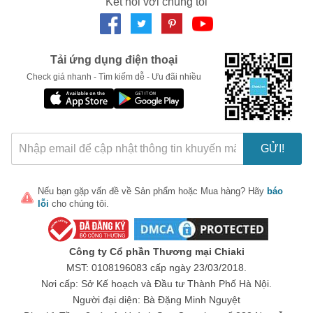
Kết nối với chúng tôi
Tải ứng dụng điện thoại
Check giá nhanh - Tìm kiếm dễ - Ưu đãi nhiều
Serum Goodndoc Vitamin C-16.5 Daily Whitening 30ml (mẫu cũ)
Ưu điểm của serum vitamin C GoodnDoc
Giảm thâm nám, thâm mụn và chống oxy hóa giúp da trở
GỬI!
nên hồng hảo, khỏe mạnh.
Serum chứa các hoạt chất tự nhiên giúp hỗ trợ làm trắng
sáng da, căng da và khôi phục làn da bị xỉn màu.
Nếu bạn gặp vấn đề về
Sản phẩm
hoặc
Mua hàng
? Hãy
báo
lỗi
cho chúng tôi.
Chứa hàm lượng cao Vitamin C tinh khiết giúp hỗ trợ trẻ hóa
làn da xỉn màu, thô ráp.
Thúc đẩy quá trình tái tạo collagen, ngăn ngừa và phục hồi
Công ty Cổ phần Thương mại Chiaki
làn da hư tổn, lão hóa.
MST: 0108196083 cấp ngày 23/03/2018.
Nơi cấp: Sở Kế hoạch và Đầu tư Thành Phố Hà Nội.
Hỗ trợ lảm giảm sự hình thành của sắc tố melanin gây sạm
Người đại diện: Bà Đặng Minh Nguyệt
da.