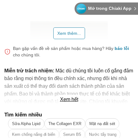
Mở trong Chiaki App
Xem thêm...
Bạn gặp vấn đề về sản phẩm hoặc mua hàng?
Hãy
báo lỗi
cho chúng tôi.
Miễn trừ trách nhiệm:
Mặc dù chúng tôi luôn cố gắng đảm
bảo rằng mọi thông tin đều chính xác, nhưng đôi khi nhà
sản xuất có thể thay đổi danh sách thành phần của sản
phẩm. Bao bì và thành phần trong thực tế có thể khác biệt
Xem hết
với những gì được mô tả trên website. Chúng tôi khuyến
cáo bạn không nên chỉ dựa trên thông tin được ghi trên
Tìm kiếm nhiều
website, mà hãy luôn luôn đọc nhãn mác, cảnh báo và
Sữa Alpha Lipid
The Collagen EXR
Mặt nạ đất sét
hướng dẫn sử dụng trước khi dùng sản phẩm. Để biết
🎁 Đừng Bỏ Lỡ! 🎁
thêm thông tin, vui lòng liên hệ nhà sản xuất. Nội dung trên
Kem chống nắng đi biển
Serum B5
Nước tẩy trang