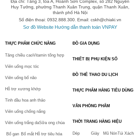
Địa chỉ: Tầng 3, tòa A, Hoành Sơn Complex, số 282 Nguyễn
Có thể sử dụng kết hợp với
Serum B5
sẽ giúp đạt hiệu quả
Huy Tưởng, phường Thanh Xuân Trung, quận Thanh Xuân,
và cải thiện rõ rệt tình trạng thâm nám và giúp da căng bóng,
thành phố Hà Nội
mịn màng hơn.
Số điện thoại: 0932.888.300. Email:
cskh@chiaki.vn
Sơ đồ Website
Hướng dẫn thanh toán VNPAY
Thành phần của serum vitamin C GoodnDoc
Thành phần chính
THỰC PHẨM CHỨC NĂNG
ĐỒ GIA DỤNG
Vitamin C: 15%
Vitamin E: 1%
Tăng chiều cao
Vitamin tổng hợp
THIẾT BỊ PHỤ KIỆN SỐ
Ferulic acid: 0.5%
Viên uống mọc tóc
Thành phần đầy đủ
ĐỒ THỂ THAO DU LỊCH
Viên uống bổ não
Nước, Axit ascorbic (1 6,5%), Cồn hol, Glucose, Chiết xuất cây
diếp cá, Chiết xuất lá lạc đà Sinensis, Artemisia Princeps Le of
Hỗ trợ xương khớp
THỰC PHẨM HÀNG TIÊU DÙNG
Extract, 1, 2-Hexanediol, Niacinamide, Sodi urn Lactate, Sodium
Tinh dầu hoa anh thảo
Hyalu.ronate, PEG-60 Hy Dầu thầu dầu, Chiết xuất mầm
VĂN PHÒNG PHẨM
Brassica Oleracea Italica (Bông cải xanh), Chiết xuất mầm
Viên uống chống nắng
Triticum Vulgare (Ăn), Chiết xuất chồi Sophora Japonica, Chiết
THỜI TRANG HÀNG HIỆU
Viên uống trắng da
Sữa ong chúa
xuất chồi Magnolia Liliflora, Chiết xuất mầm Glycine Max (Đậu
nành), Chiết xuất chồi Eugenia Caryophyllus (Đinh hương),
Dép
Giày
Mũ Nón
Túi Xách
Bổ gan
Bổ mắt
Hỗ trợ tiêu hóa
Butylene Glycol, Xanthan G um, Natri Bicarbonate, Amoni