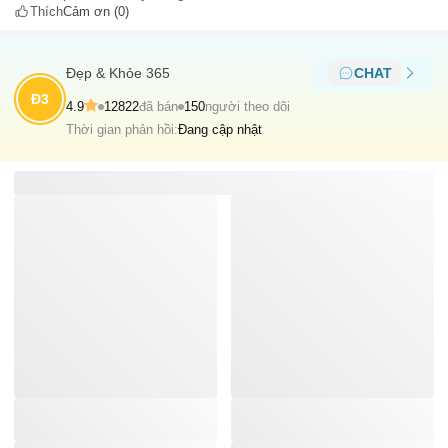
Thích
Cảm ơn
(0)
Đẹp & Khỏe 365
CHAT
Đ3
4.9
12822
đã bán
150
người theo dõi
Thời gian phản hồi:
Đang cập nhật