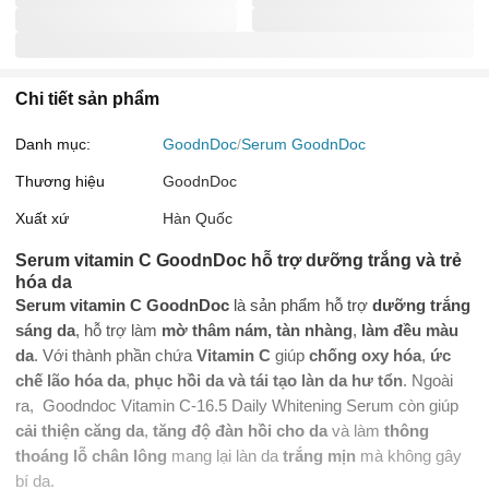
Chi tiết sản phẩm
Danh mục:
GoodnDoc
Serum GoodnDoc
Thương hiệu
GoodnDoc
Xuất xứ
Hàn Quốc
Serum vitamin C GoodnDoc hỗ trợ dưỡng trắng và trẻ
hóa da
Serum vitamin C GoodnDoc
là sản phẩm hỗ trợ
dưỡng trắng
sáng da
, hỗ trợ làm
mờ thâm nám, tàn nhàng
,
làm đều màu
da
. Với thành phần chứa
Vitamin C
giúp
chống oxy hóa
,
ức
chế lão hóa da
,
phục hồi da và tái tạo làn da hư tổn
. Ngoài
ra, Goodndoc Vitamin C-16.5 Daily Whitening Serum còn giúp
cải thiện căng da
,
tăng độ đàn hồi cho da
và làm
thông
thoáng lỗ chân lông
mang lại làn da
trắng mịn
mà không gây
bí da.